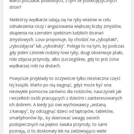
warto poszukać podobnych, z tym że polskojęzycznych
stron?
Niektórzy wędkarze udają się na ryby właśnie w celu
odnalezienia ciszy i angażowania większej liczby zmysłów,
skupienia na szerokim spektrum ludzkich doznań
zmysłowych. Louv proponuje, by chodzić na „ryboptaki”,
„rybozdjęcia” lub „rybodruty”. Polega to na tym, by podczas
gdy jeden członek rodziny łowi ryby, drugi obserwuje ptaki,
robi zdjęcia przyrody, albo (szczególnie, gdy to jest żona
wędkarza) robi na drutach.
Powyższe przykłady to oczywiście tylko nieznaczna część
tej książki. Warto po nią sięgnąć, gdyż może być ona
niezwykle pomocna zarówno dla rodziców, nauczycieli jak
i wszelkich osób pracujących z dziećmi i zainteresowanych
ich dobrem. A kiedy już owi wychowawcy „wstaną
z kanapy”, by odciągnąć dzieci od laptopów, tabletów,
smartphonów itp., by skierować uwagę swoich
podopiecznych na piękno świata przyrody, to sami
poznają, iż to doskonały lek na zadziwiająco wiele