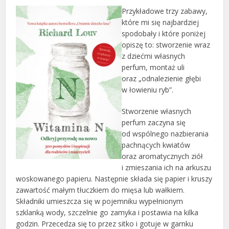
Przykładowe trzy zabawy,
które mi się najbardziej
spodobały i które poniżej
opiszę to: stworzenie wraz
z dziećmi własnych
perfum, montaż uli
oraz „odnalezienie głębi
w łowieniu ryb”.
Stworzenie własnych
perfum zaczyna się
od wspólnego nazbierania
pachnących kwiatów
oraz aromatycznych ziół
i zmieszania ich na arkuszu
woskowanego papieru. Następnie składa się papier i kruszy
zawartość małym tłuczkiem do mięsa lub wałkiem.
Składniki umieszcza się w pojemniku wypełnionym
szklanką wody, szczelnie go zamyka i postawia na kilka
godzin. Przecedza się to przez sitko i gotuje w garnku