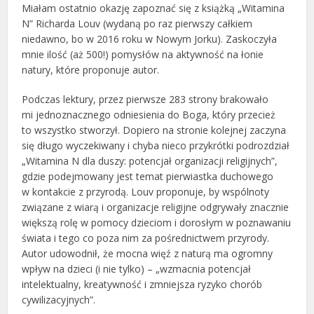
Miałam ostatnio okazję zapoznać się z książką „Witamina
N” Richarda Louv (wydaną po raz pierwszy całkiem
niedawno, bo w 2016 roku w Nowym Jorku). Zaskoczyła
mnie ilość (aż 500!) pomysłów na aktywność na łonie
natury, które proponuje autor.
Podczas lektury, przez pierwsze 283 strony brakowało
mi jednoznacznego odniesienia do Boga, który przecież
to wszystko stworzył. Dopiero na stronie kolejnej zaczyna
się długo wyczekiwany i chyba nieco przykrótki podrozdział
„Witamina N dla duszy: potencjał organizacji religijnych”,
gdzie podejmowany jest temat pierwiastka duchowego
w kontakcie z przyrodą. Louv proponuje, by wspólnoty
związane z wiarą i organizacje religijne odgrywały znacznie
większą rolę w pomocy dzieciom i dorosłym w poznawaniu
świata i tego co poza nim za pośrednictwem przyrody.
Autor udowodnił, że mocna więź z naturą ma ogromny
wpływ na dzieci (i nie tylko) – „wzmacnia potencjał
intelektualny, kreatywność i zmniejsza ryzyko chorób
cywilizacyjnych”.