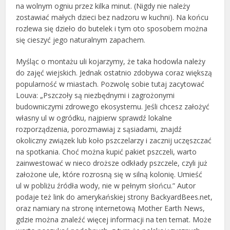
na wolnym ogniu przez kilka minut. (Nigdy nie należy
zostawiać małych dzieci bez nadzoru w kuchni). Na końcu
rozlewa się dzieło do butelek i tym oto sposobem można
się cieszyć jego naturalnym zapachem.
Myśląc o montażu uli kojarzymy, że taka hodowla należy
do zajęć wiejskich. Jednak ostatnio zdobywa coraz większą
popularność w miastach. Pozwolę sobie tutaj zacytować
Louva: „Pszczoły są niezbędnymi i zagrożonymi
budowniczymi zdrowego ekosystemu. Jeśli chcesz założyć
własny ul w ogródku, najpierw sprawdź lokalne
rozporządzenia, porozmawiaj z sąsiadami, znajdź
okoliczny związek lub koło pszczelarzy i zacznij uczęszczać
na spotkania. Choć można kupić pakiet pszczeli, warto
zainwestować w nieco droższe odkłady pszczele, czyli już
założone ule, które rozrosną się w silną kolonię. Umieść
ul w pobliżu źródła wody, nie w pełnym słońcu.” Autor
podaje też link do amerykańskiej strony BackyardBees.net,
oraz namiary na stronę internetową Mother Earth News,
gdzie można znaleźć więcej informacji na ten temat. Może