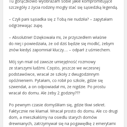
Tu gorączkowo wyobrażam sobie jakie kompromitujące
szczegóły z życia rodziny mogły stać się sąsiedzką legendą.
– Czyli pani sąsiadka się z Tobą nie nudziła? – zapytałam
odgrzewając zupę.
– Absolutnie! Dziękowała mi, że przyszedłem właśnie
do niej i powiedziała, że od dziś będzie się modlić, żebym
znów kiedyś zapomniał kluczy…. – odparł z uśmiechem.
Mój syn miał od zawsze umiejętność rozmowy
ze starszymi ludźmi. Często, jeszcze we wczesnej
podstawówce, wracał ze szkoły z dwugodzinnym
opóźnieniem. Pytałam, co robił po szkole, gdzie się
szwendał, a on odpowiadał mi, że nigdzie. Po prostu
wracał do domu. Ale żeby 2 godziny???
Po pewnym czasie domyśliłam się, gdzie tkwi sekret.
Faktycznie nie kłamał. Wracał prosto do domu. Ale co drugi
dom, a mieszkaliśmy na osiedlu starych domów
drewnianych, zatrzymywał się na pogawędkę z emerytami