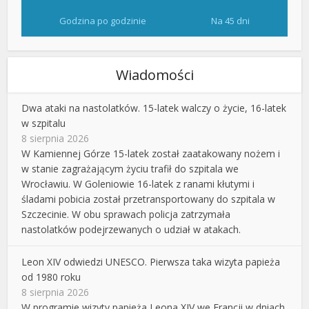
Godzina po godzinie
Na 45 dni
Wiadomości
Dwa ataki na nastolatków. 15-latek walczy o życie, 16-latek
w szpitalu
8 sierpnia 2026
W Kamiennej Górze 15-latek został zaatakowany nożem i
w stanie zagrażającym życiu trafił do szpitala we
Wrocławiu. W Goleniowie 16-latek z ranami kłutymi i
śladami pobicia został przetransportowany do szpitala w
Szczecinie. W obu sprawach policja zatrzymała
nastolatków podejrzewanych o udział w atakach.
Leon XIV odwiedzi UNESCO. Pierwsza taka wizyta papieża
od 1980 roku
8 sierpnia 2026
W programie wizyty papieża Leona XIV we Francji w dniach