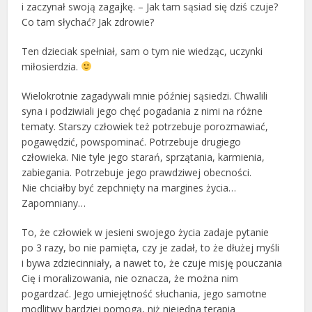
i zaczynał swoją zagajkę. – Jak tam sąsiad się dziś czuje?
Co tam słychać? Jak zdrowie?
Ten dzieciak spełniał, sam o tym nie wiedząc, uczynki
miłosierdzia.
Wielokrotnie zagadywali mnie później sąsiedzi. Chwalili
syna i podziwiali jego chęć pogadania z nimi na różne
tematy. Starszy człowiek też potrzebuje porozmawiać,
pogawędzić, powspominać. Potrzebuje drugiego
człowieka. Nie tyle jego starań, sprzątania, karmienia,
zabiegania. Potrzebuje jego prawdziwej obecności.
Nie chciałby być zepchnięty na margines życia…
Zapomniany…
To, że człowiek w jesieni swojego życia zadaje pytanie
po 3 razy, bo nie pamięta, czy je zadał, to że dłużej myśli
i bywa zdziecinniały, a nawet to, że czuje misję pouczania
Cię i moralizowania, nie oznacza, że można nim
pogardzać. Jego umiejętność słuchania, jego samotne
modlitwy bardziej pomogą, niż niejedna terapia