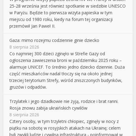
25-28 września jest również spotkanie w siedzibie UNESCO
w Paryżu. Będzie to pierwsza wizyta papieska w tym
miejscu od 1980 roku, kiedy na forum tej organizacji
przemówił Jan Paweł II.
Gaza: mimo rozejmu codziennie ginie dziecko
8 sierpnia 2026
Co najmniej 300 dzieci zginęło w Strefie Gazy od
ogłoszenia zawieszenia broni w październiku 2025 roku –
alarmuje UNICEF. To średnio jedno dziecko dziennie. Duża
część mieszkańców nadal tłoczy się na około jednej
trzeciej terytorium Strefy, wśród zniszczonych budynków,
gruzów i odpadów.
Trzylatek i jego dziadkowie nie żyją, rodzice i brat ranni.
Rosja znowu zabija ukraińskich cywilów
8 sierpnia 2026
Cztery osoby, w tym trzyletni chłopiec, zginęły w nocy z
piątku na sobotę w rosyjskich atakach na Ukrainę; celem
byli zwykli ludzie i cywilna infrastruktura - poinformował w