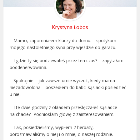
Krystyna Łobos
– Mamo, zapomniałem kluczy do domu. – spotykam
mojego nastoletniego syna przy wjeździe do garażu.
– I gdzie ty się podziewałeś przez ten czas? – zapytałam
poddenerwowana.
– Spokojnie – jak zawsze umie wyczuć, kiedy mama
niezadowolona – poszedłem do babci sąsiadki posiedzieć
u niej.
– I te dwie godziny z okładem prześlęczałeś sąsiadce
na chacie?- Podniosłam głowę z zainteresowaniem.
– Tak, posiedzieliśmy, wypiłem 2 herbaty,
porozmawialiśmy o niej i o mnie, o naszej rodzinie. –