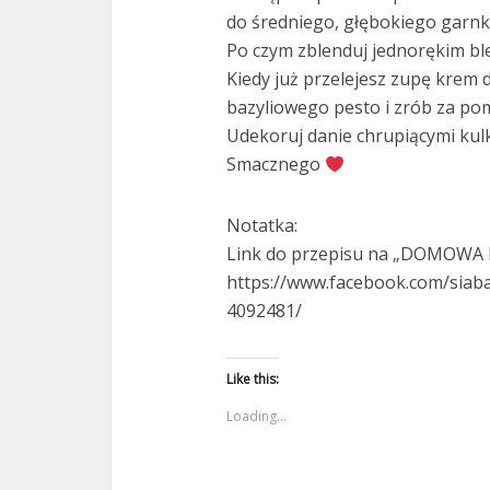
do średniego, głębokiego garnka
Po czym zblenduj jednorękim ble
Kiedy już przelejesz zupę krem d
bazyliowego pesto i zrób za po
Udekoruj danie chrupiącymi kulk
Smacznego
Notatka:
Link do przepisu na „DOMOWA
https://www.facebook.com/sia
4092481/
Like this:
Loading...