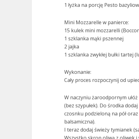
1 łyżka na porcję Pesto bazylio
Mini Mozzarelle w panierce:
15 kulek mini mozzarelli (Boccon
1 szklanka mąki pszennej
2 jajka
1 szklanka zwykłej bułki tartej (
Wykonanie:
Cały proces rozpoczynij od upi
W naczyniu żaroodpornym ułóż
(bez szypułek). Do środka dodaj
czosnku podzieloną na pół oraz
balsamiczna).
I teraz dodaj świeży tymianek (sa
Wszystko skrop oliwą z oliwek i