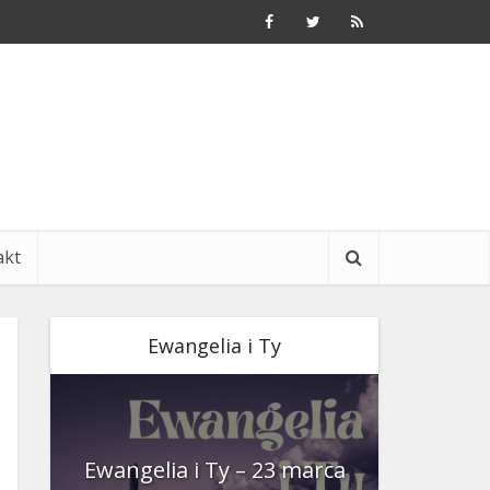
akt
Ewangelia i Ty
nia
Ewangelia i Ty – 23 marca
Ewangeli