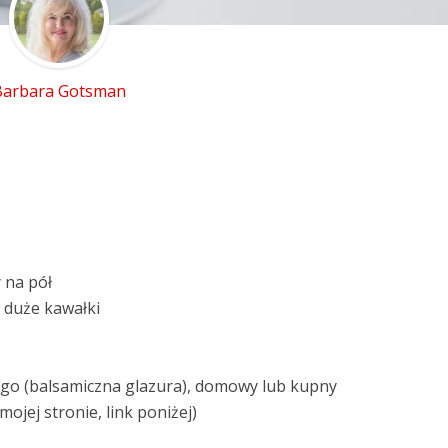
Barbara Gotsman
 na pół
 duże kawałki
ego (balsamiczna glazura), domowy lub kupny
ojej stronie, link poniżej)