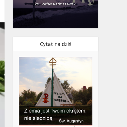
ks. Stefan Radziszewski
ks.
Cytat na dziś