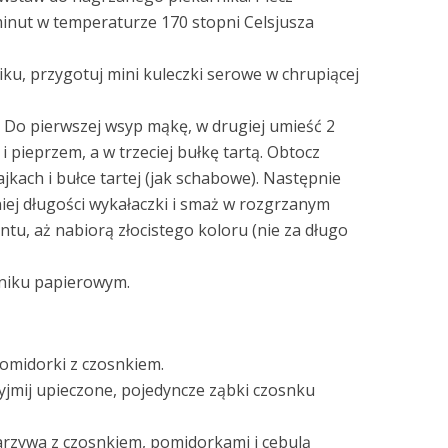
inut w temperaturze 170 stopni Celsjusza
ku, przygotuj mini kuleczki serowe w chrupiącej
. Do pierwszej wsyp mąkę, w drugiej umieść 2
i pieprzem, a w trzeciej bułkę tartą. Obtocz
jkach i bułce tartej (jak schabowe). Następnie
niej długości wykałaczki i smaż w rozgrzanym
tu, aż nabiorą złocistego koloru (nie za długo
zniku papierowym.
pomidorki z czosnkiem.
yjmij upieczone, pojedyncze ząbki czosnku
rzywa z czosnkiem, pomidorkami i cebulą