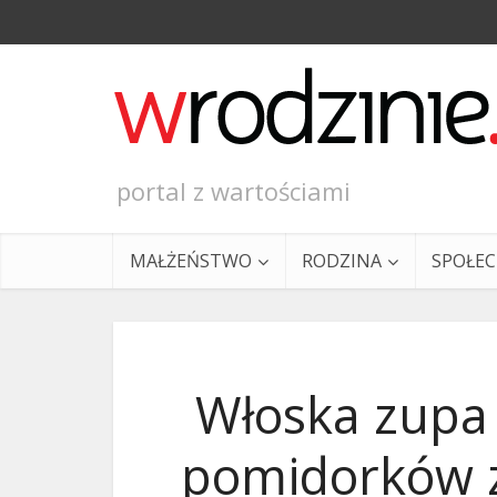
portal z wartościami
MAŁŻEŃSTWO
RODZINA
SPOŁE
Włoska zupa
pomidorków z
Ewangeli