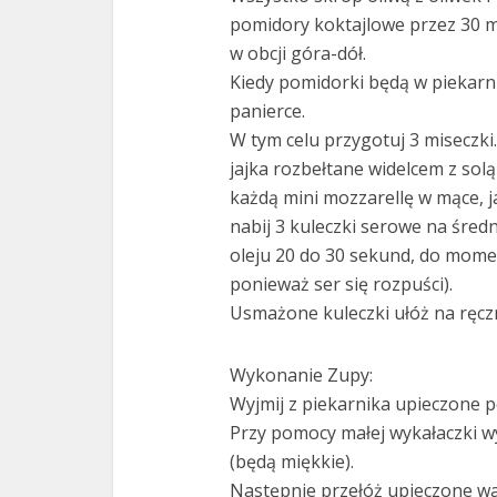
pomidory koktajlowe przez 30 m
w obcji góra-dół.
Kiedy pomidorki będą w piekarni
panierce.
W tym celu przygotuj 3 miseczki
jajka rozbełtane widelcem z solą 
każdą mini mozzarellę w mące, ja
nabij 3 kuleczki serowe na śred
oleju 20 do 30 sekund, do momen
ponieważ ser się rozpuści).
Usmażone kuleczki ułóż na ręc
Wykonanie Zupy:
Wyjmij z piekarnika upieczone 
Przy pomocy małej wykałaczki w
(będą miękkie).
Następnie przełóż upieczone wa