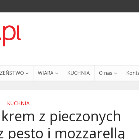
CZEŃSTWO
WIARA
KUCHNIA
O nas
Kont
KUCHNIA
 krem z pieczonych
 pesto i mozzarellą
a i Ty – 29 grudnia
Ewangelia i Ty – 27 grud