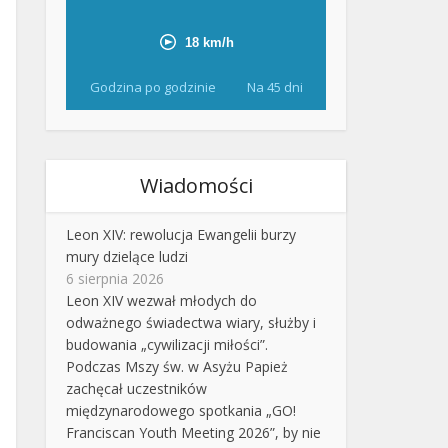
Godzina po godzinie
Na 45 dni
Wiadomości
Leon XIV: rewolucja Ewangelii burzy
mury dzielące ludzi
6 sierpnia 2026
Leon XIV wezwał młodych do
odważnego świadectwa wiary, służby i
budowania „cywilizacji miłości”.
Podczas Mszy św. w Asyżu Papież
zachęcał uczestników
międzynarodowego spotkania „GO!
Franciscan Youth Meeting 2026”, by nie