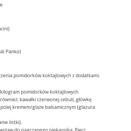
we
cini)
lub Panko)
eczenia pomidorków koktajlowych z dodatkami.
 kilogram pomidorków koktajlowych
 również: kawałki czerwonej cebuli, główkę
 polej kremem/glaze balsamicznym (glazura
me listki).
 wstaw do nagrzanego piekarnika. Piecz