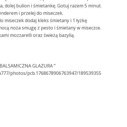
, dolej bulion i śmietankę. Gotuj razem 5 minut.
nderem i przelej do miseczek.
o miseczek dodaj kleks śmietany i 1 łyżkę
mocą noża smugę z pesto i śmietany w miseczce.
ami mozzarelli oraz świeżą bazylią.
 BALSAMICZNA GLAZURA ”
ba777/photos/pcb.1768678906763947/189539355