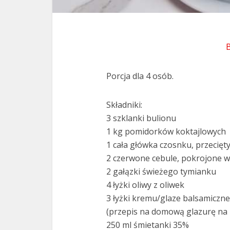
Porcja dla 4 osób.
Składniki:
3 szklanki bulionu
1 kg pomidorków koktajlowych
1 cała główka czosnku, przecięty
2 czerwone cebule, pokrojone w
2 gałązki świeżego tymianku
4 łyżki oliwy z oliwek
3 łyżki kremu/glaze balsamiczn
(przepis na domową glazurę na m
250 ml śmietanki 35%