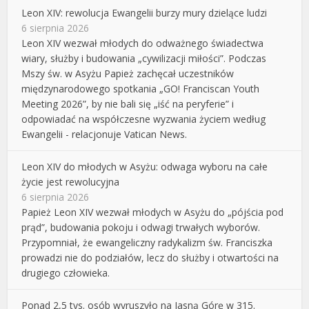
Leon XIV: rewolucja Ewangelii burzy mury dzielące ludzi
6 sierpnia 2026
Leon XIV wezwał młodych do odważnego świadectwa
wiary, służby i budowania „cywilizacji miłości”. Podczas
Mszy św. w Asyżu Papież zachęcał uczestników
międzynarodowego spotkania „GO! Franciscan Youth
Meeting 2026”, by nie bali się „iść na peryferie” i
odpowiadać na współczesne wyzwania życiem według
Ewangelii - relacjonuje Vatican News.
Leon XIV do młodych w Asyżu: odwaga wyboru na całe
życie jest rewolucyjna
6 sierpnia 2026
Papież Leon XIV wezwał młodych w Asyżu do „pójścia pod
prąd”, budowania pokoju i odwagi trwałych wyborów.
Przypomniał, że ewangeliczny radykalizm św. Franciszka
prowadzi nie do podziałów, lecz do służby i otwartości na
drugiego człowieka.
Ponad 2,5 tys. osób wyruszyło na Jasną Górę w 315.