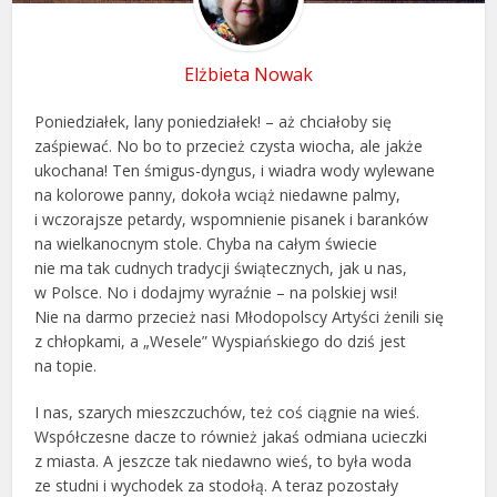
Elżbieta Nowak
Poniedziałek, lany poniedziałek! – aż chciałoby się
zaśpiewać. No bo to przecież czysta wiocha, ale jakże
ukochana! Ten śmigus-dyngus, i wiadra wody wylewane
na kolorowe panny, dokoła wciąż niedawne palmy,
i wczorajsze petardy, wspomnienie pisanek i baranków
na wielkanocnym stole. Chyba na całym świecie
nie ma tak cudnych tradycji świątecznych, jak u nas,
w Polsce. No i dodajmy wyraźnie – na polskiej wsi!
Nie na darmo przecież nasi Młodopolscy Artyści żenili się
z chłopkami, a „Wesele” Wyspiańskiego do dziś jest
na topie.
I nas, szarych mieszczuchów, też coś ciągnie na wieś.
Współczesne dacze to również jakaś odmiana ucieczki
z miasta. A jeszcze tak niedawno wieś, to była woda
ze studni i wychodek za stodołą. A teraz pozostały