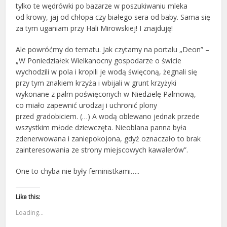
tylko te wędrówki po bazarze w poszukiwaniu mleka
od krowy, jaj od chłopa czy białego sera od baby. Sama się
za tym uganiam przy Hali Mirowskiej! I znajduję!
Ale powróćmy do tematu. Jak czytamy na portalu „Deon” –
„W Poniedziałek Wielkanocny gospodarze o świcie
wychodzili w pola i kropili je wodą święconą, żegnali się
przy tym znakiem krzyża i wbijali w grunt krzyżyki
wykonane z palm poświęconych w Niedzielę Palmową,
co miało zapewnić urodzaj i uchronić plony
przed gradobiciem. (…) A wodą oblewano jednak przede
wszystkim młode dziewczęta. Nieoblana panna była
zdenerwowana i zaniepokojona, gdyż oznaczało to brak
zainteresowania ze strony miejscowych kawalerów”.
One to chyba nie były feministkami…..
Like this:
Loading...