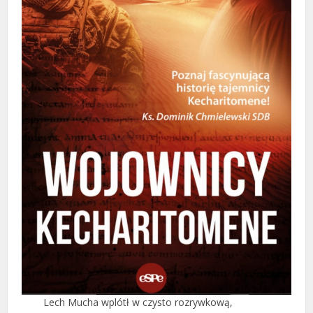
Lech Mucha wplótł w czysto rozrywkową,