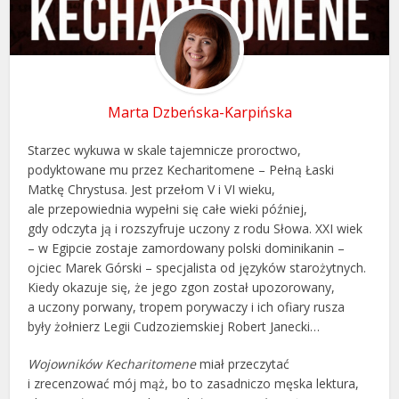
Marta Dzbeńska-Karpińska
Starzec wykuwa w skale tajemnicze proroctwo,
podyktowane mu przez Kecharitomene – Pełną Łaski
Matkę Chrystusa. Jest przełom V i VI wieku,
ale przepowiednia wypełni się całe wieki później,
gdy odczyta ją i rozszyfruje uczony z rodu Słowa. XXI wiek
– w Egipcie zostaje zamordowany polski dominikanin –
ojciec Marek Górski – specjalista od języków starożytnych.
Kiedy okazuje się, że jego zgon został upozorowany,
a uczony porwany, tropem porywaczy i ich ofiary rusza
były żołnierz Legii Cudzoziemskiej Robert Janecki…
Wojowników Kecharitomene
miał przeczytać
i zrecenzować mój mąż, bo to zasadniczo męska lektura,