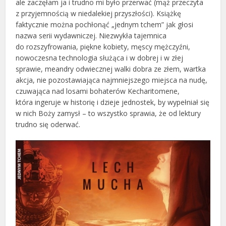
ale zaczęłam ja i trudno mi było przerwać (mąż przeczyta
z przyjemnością w niedalekiej przyszłości). Książkę
faktycznie można pochłonąć „jednym tchem” jak głosi
nazwa serii wydawniczej. Niezwykła tajemnica
do rozszyfrowania, piękne kobiety, męscy mężczyźni,
nowoczesna technologia służąca i w dobrej i w złej
sprawie, meandry odwiecznej walki dobra ze złem, wartka
akcja, nie pozostawiająca najmniejszego miejsca na nudę,
czuwająca nad losami bohaterów Kecharitomene,
która ingeruje w historię i dzieje jednostek, by wypełniał się
w nich Boży zamysł – to wszystko sprawia, że od lektury
trudno się oderwać.