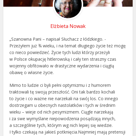
Elżbieta Nowak
„Szanowna Pani – napisał Słuchacz z łódzkiego. -
Przeżyłem już ¾ wieku, i na temat długiego życie też mogę
co nieco powiedzieć. Życie tych ludzi którzy przeżyli
w Polsce okupację hitlerowską i cały ten straszny czas
wojenny obfitowało w drastyczne wydarzenia i ciągłą
obawę o własne życie.
Mimo to ludzie ci byli pełni optymizmu i z humorem
traktowali tę swoją przeszłość. Oni tak bardzo kochali
to życie i co ważne nie narzekali na swój los. Co innego
dostrzegam u obecnych nastolatków i tych w średnim
wieku – wieje od nich pesymizmem. Ciągle narzekają
i za swe wymyślane niepowodzenia posądzają innych,
a szczególnie tych, którym wg nich lepiej się wiedzie.
I tylko czekają na jakieś potknięcia.Najmniej mają pretensji