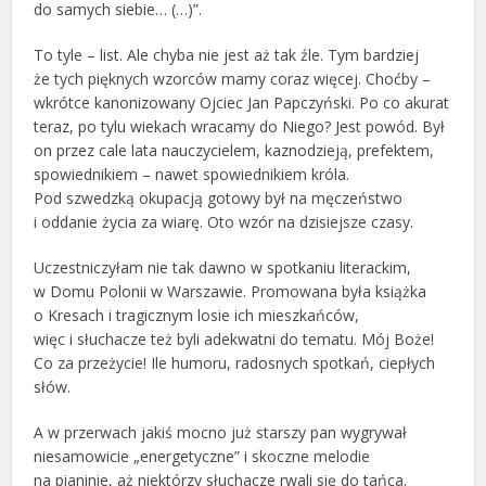
do samych siebie… (…)”.
To tyle – list. Ale chyba nie jest aż tak źle. Tym bardziej
że tych pięknych wzorców mamy coraz więcej. Choćby –
wkrótce kanonizowany Ojciec Jan Papczyński. Po co akurat
teraz, po tylu wiekach wracamy do Niego? Jest powód. Był
on przez cale lata nauczycielem, kaznodzieją, prefektem,
spowiednikiem – nawet spowiednikiem króla.
Pod szwedzką okupacją gotowy był na męczeństwo
i oddanie życia za wiarę. Oto wzór na dzisiejsze czasy.
Uczestniczyłam nie tak dawno w spotkaniu literackim,
w Domu Polonii w Warszawie. Promowana była książka
o Kresach i tragicznym losie ich mieszkańców,
więc i słuchacze też byli adekwatni do tematu. Mój Boże!
Co za przeżycie! Ile humoru, radosnych spotkań, ciepłych
słów.
A w przerwach jakiś mocno już starszy pan wygrywał
niesamowicie „energetyczne” i skoczne melodie
na pianinie, aż niektórzy słuchacze rwali się do tańca.