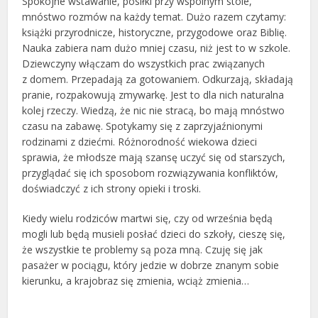
Spokojne wstawanie, posiłki przy wspólnym stole,
mnóstwo rozmów na każdy temat. Dużo razem czytamy:
książki przyrodnicze, historyczne, przygodowe oraz Biblię.
Nauka zabiera nam dużo mniej czasu, niż jest to w szkole.
Dziewczyny włączam do wszystkich prac związanych
z domem. Przepadają za gotowaniem. Odkurzają, składają
pranie, rozpakowują zmywarkę. Jest to dla nich naturalna
kolej rzeczy. Wiedzą, że nic nie stracą, bo mają mnóstwo
czasu na zabawę. Spotykamy się z zaprzyjaźnionymi
rodzinami z dziećmi. Różnorodność wiekowa dzieci
sprawia, że młodsze mają szansę uczyć się od starszych,
przyglądać się ich sposobom rozwiązywania konfliktów,
doświadczyć z ich strony opieki i troski.
Kiedy wielu rodziców martwi się, czy od września będą
mogli lub będą musieli posłać dzieci do szkoły, cieszę się,
że wszystkie te problemy są poza mną. Czuję się jak
pasażer w pociągu, który jedzie w dobrze znanym sobie
kierunku, a krajobraz się zmienia, wciąż zmienia…