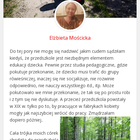
Elżbieta Mościcka
Do tej pory nie mogę się nadziwić jakim cudem sądziłam
kiedyś, że przedszkole jest niezbędnym elementem
edukacji dziecka. Pewnie przez studia pedagogiczne, gdzie
pokutuje przekonanie, że dziecko musi trafić do grupy
rówieśniczej, inaczej się nie socjalizuje, nie rozwinie
odpowiednio, nie nauczy wszystkiego itd., itp. Może
pokutowało we mnie przekonanie, że tak się po prostu robi
i z tym się nie dyskutuje. A przecież przedszkola powstały
w XIX w. tylko po to, by pracujące w fabrykach kobiety
mogły jak najszybciej wrócić do pracy. Zmądrzałam
dopiero później..
Cała trójka moich córek
chodziła do przedszkola,