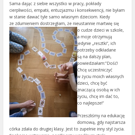
Sama dając z siebie wszystko w pracy, pokłady
cierpliwości, empatii, entuzjazmu i konsekwencji, nie byłam
w stanie dawać tyle samo własnym dzieciom. Kiedy
ze zdumieniem dostrzegłam, że nie
ustannie martwię się
o cudze dzieci w szkole,
a moje otrzymują
jedynie „resztki”, ich
potrzeby odkładane
są na dalszy plan,
powiedziałam:”Dość!
Chcę uczestniczyć
w życiu moich własnych
dzieci, chcę być
znaczącą osobą w ich
życiu, chcę im dać to,
co najlepsze!”
Przeszliśmy na edukację
domową, gdy najstarsza
córka zdała do drugiej klasy. Jest to zupełnie inny styl życia.