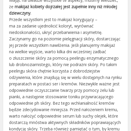
Mając na uwadze wszystkie te aspekty, musimy wiedzieć,
że
makijaż kobiety dojrzałej jest zupełnie inny niż młodej
dziewczyny
.
Przede wszystkim jest to makijaż korygujący –
ma za zadanie ujednolicić koloryt, wyrównać
niedoskonałości, ukryć przebarwienia i asymetrię.
Zaczynamy go na poziomie pielęgnacji skóry, dostarczając
jej przede wszystkim nawilżenia. Jeśli planujemy makijaż
na wielkie wyjście, warto kilka dni wcześniej zadbać
o złuszczenie skóry za pomocą peelingu enzymatycznego
lub drobnoziarnistego, który nie podrażni skóry. Po takim
peelingu skóra chętnie korzysta z dobrodziejstw
odżywienia, które znajdują się w wielu dostępnych na rynku
preparatach w postaci ser i kremów. Niezwykle ważne jest
odpowiednie oczyszczanie twarzy przy pomocy żelu lub
pianki, a następnie stosowanie toniku przywracającego
odpowiednie ph skóry. Bez tego wchłanialność kremów
będzie zdecydowanie mniejsza. Przed nałożeniem kremu,
warto nałożyć odpowiednie serum lub suchy olejek, które
dostarczą mnóstwa aktywnych składników poprawiających
kondycję skóry. Trzeba również pamiętać o tym, by kremu