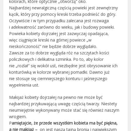
kolorach, które optycznie „otworzą” oko.
Najbardziej newralgiczną częścią powieki jest zewnętrzny
kącik, który przy pomocy kreski trzeba podnieść do góry.
Oczywiście i w tym przypadku zalecana jest rozwaga
i adekwatność zarówno do wieku, jak i budowy powieki.
Powieka kobiety dojrzałej jest zazwyczaj opadająca,
więc ciągnięcie kreski na górnej powiece „w
nieskończoność” nie będzie dobrze wyglądało.
Zawsze za to dobrze wygląda róż na szczytach kości
policzkowych i delikatna szminka. Po to, aby kolor
nie „rozlał” się wokół ust, niezbędne jest obrysowanie ich
konturówką w kolorze wybranej pomadki. Dawno już
nie stosuje się ciemniejszego konturu i jaśniejszego
wypełnienia ust.
Makijaż kobiety dojrzałej na pewno nie może być
najbardziej przykuwającą uwagę częścią twarzy. Niestety
nieumiejętnie wykonywany może stać się również naszym
wrogiem.
P
amiętajcie, że przede wszystkim kobieta ma być piękna,
a nie makijaż –
on jest naszą tajną bronią i największym