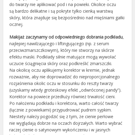
do twarzy nie aplikować pod i na powieki. Okolice oczu
są bardzo delikatne i są pokryte tylko cienką warstwą
skóry, która znajduje się bezpośrednio nad mięśniami gałki
ocznej.
Makijaż zaczynamy od odpowiedniego dobrania podkładu
,
najlepiej nawilżającego i liftingującego (np. z serum
przeciwzmarszczkowym), który nie stworzy na skórze
efektu maski. Podkłady silnie matujące mogą wywołać
uczucie ściągnięcia skóry oraz podkreślić zmarszczki.
Na okolicę oczu aplikujemy korektor w kremie, jednak
rozważnie, aby nie doprowadzić do nieproporcjonalnego
rozjaśnienia okolic oczu w stosunku do reszty twarzy
(uzyskamy wtedy groteskowy efekt „odwróconej pandy”).
Korektor na powiece przedłuży również trwałość cieni.
Po nałożeniu podkładu i korektora, warto całość twarzy
(łącznie z powiekami) przypudrować pudrem sypkim.
Niestety należy pogodzić się z tym, że cienie perłowe
nie wyglądają dobrze na oczach dojrzałych. Warto wybrać
raczej cienie o satynowym wykończeniu i w jasnych