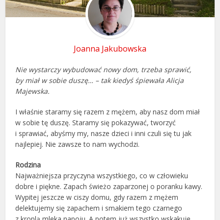
Joanna Jakubowska
Nie wystarczy wybudować nowy dom, trzeba sprawić,
by miał w sobie duszę… – tak kiedyś śpiewała Alicja
Majewska.
I właśnie staramy się razem z mężem, aby nasz dom miał
w sobie tę duszę. Staramy się pokazywać, tworzyć
i sprawiać, abyśmy my, nasze dzieci i inni czuli się tu jak
najlepiej. Nie zawsze to nam wychodzi.
Rodzina
Najważniejsza przyczyna wszystkiego, co w człowieku
dobre i piękne. Zapach świeżo zaparzonej o poranku kawy.
Wypitej jeszcze w ciszy domu, gdy razem z mężem
delektujemy się zapachem i smakiem tego czarnego
z kroplą mleka napoju. A potem już wszystko wskakuje