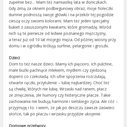
zupełnie bez… Mam też namiastkę lata w doniczkach.
Gdy zimą za oknem podbiegunowy obraz, moje fiołeczki
dumnie podnoszą swoje główki i na przekór tej pogodzie
cieszą oczy swoimi kolorami. Mam też jeden specjalny
bukiet z zasuszonymi kwiatami, które gromadzę. Wśród
nich są te pierwsze od ledwie poznanego mężczyzny,
a teraz już od 10 lat mojego męża. Od późnej wiosny przy
domu i w ogródku królują surfinie, pelargonie i groszki.
Dzieci
Dom to też nasze dzieci. Mamy ich pięcioro. Ich pulchne,
małe buźki pachnące mlekiem, mydłem czy zjedzoną
dopiero co czekoladą. Ich ufne spojrzenia rozczulają,
otwarte rączki, przytulenie – lubię najbardziej. Choć też
są chwilę, których nie lubię. Wrzaski nad ranem, płacz
ze zmęczenia, złe humory czy histeryczne płacze. Takie
zachowania nie budują harmonii i sielskiego życia. Ale cóż –
przyjmuję i to. I wiem, że jak po deszczu zawsze zaświeci
słońce, tak po płaczu i wrzasku przyjdzie ukojenie.
Domowe przetwory