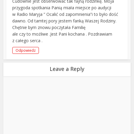
Cudownie jest obserwować tak fajną rodzinkę. Moja
przygoda spotkania Panią miała miejsce po audycji
w Radio Maryja ” Ocalić od zapomnienia”i to było dość
dawno. Od tamtej pory jestem fanką Waszej Rodziny.
Chętnie bym znowu poczytała Familię
ale czy to możliwe .Jest Pani kochana . Pozdrawiam
z całego serca .
Odpowiedz
Leave a Reply