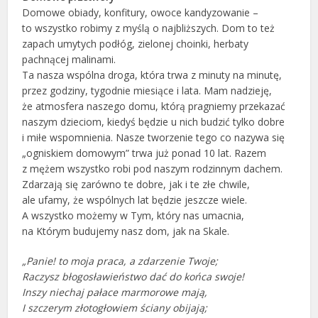
Domowe obiady, konfitury, owoce kandyzowanie –
to wszystko robimy z myślą o najbliższych. Dom to też
zapach umytych podłóg, zielonej choinki, herbaty
pachnącej malinami.
Ta nasza wspólna droga, która trwa z minuty na minutę,
przez godziny, tygodnie miesiące i lata. Mam nadzieję,
że atmosfera naszego domu, którą pragniemy przekazać
naszym dzieciom, kiedyś będzie u nich budzić tylko dobre
i miłe wspomnienia. Nasze tworzenie tego co nazywa się
„ogniskiem domowym” trwa już ponad 10 lat. Razem
z mężem wszystko robi pod naszym rodzinnym dachem.
Zdarzają się zarówno te dobre, jak i te złe chwile,
ale ufamy, że wspólnych lat będzie jeszcze wiele.
A wszystko możemy w Tym, który nas umacnia,
na Którym budujemy nasz dom, jak na Skale.
„Panie! to moja praca, a zdarzenie Twoje;
Raczysz błogosławieństwo dać do końca swoje!
Inszy niechaj pałace marmorowe mają,
I szczerym złotogłowiem ściany obijają;