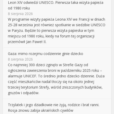
Leon XIV odwiedzi UNESCO. Pierwsza taka wizyta papieża
od 1980 roku
8 sierpnia 2026
W programie wizyty papieża Leona XIV we Francji w dniach
25-28 września jest również spotkanie w siedzibie UNESCO
w Paryżu. Będzie to pierwsza wizyta papieska w tym
miejscu od 1980 roku, kiedy na forum tej organizacji
przemówił Jan Paweł II.
Gaza: mimo rozejmu codziennie ginie dziecko
8 sierpnia 2026
Co najmniej 300 dzieci zginęło w Strefie Gazy od
ogłoszenia zawieszenia broni w październiku 2025 roku –
alarmuje UNICEF. To średnio jedno dziecko dziennie. Duża
część mieszkańców nadal tłoczy się na około jednej
trzeciej terytorium Strefy, wśród zniszczonych budynków,
gruzów i odpadów.
Trzylatek i jego dziadkowie nie żyją, rodzice i brat ranni.
Rosja znowu zabija ukraińskich cywilów