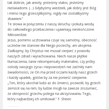
tak dobrze, jak anioły; jesteśmy słabsi, jesteśmy
nieświadomi. (…) Gdybyśmy wiedzieli, jak dobry jest Bóg
i mimo tego grzeszylibyśmy, nigdy nie zostalibyśmy
zbawieni.”
Te słowa w połączeniu z naszą skruchą i pokutą wiodą
do całkowitego przebaczenia i ujawniają nieskończone
Miłosierdzie.
Jezus, pomimo ucztowania czuje się samotny, obecność
uczniów nie stanowi dla Niego pociechy, ani ukojenia.
Zadbajmy, by Chrystus nie musiał cierpieć z powodu
naszych zdrad i wyrachowania. Niech nasze płytkie
tłumaczenia, tanie rekompensaty materialne, czy próby
osłody swojego życia i niepowodzeń nie zaćmiły nam
świadomości, że On ma przed oczami każdy nasz grzech
i każdy upadek, gotów by za nie ponieść cierpienie.
„Ten, który ukochał ludzi aż do śmierci, pozwolił, by grzech
zemścił się na nim, by ludzie mogli na zawsze zrozumieć,
że okropność grzechu polega na ukrzyżowaniu Tego,
który najbardziej ich umiłował.” F. Sheen