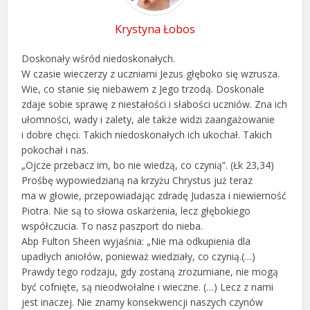
Krystyna Łobos
Doskonały wśród niedoskonałych.
W czasie wieczerzy z uczniami Jezus głęboko się wzrusza.
Wie, co stanie się niebawem z Jego trzodą. Doskonale
zdaje sobie sprawę z niestałości i słabości uczniów. Zna ich
ułomności, wady i zalety, ale także widzi zaangażowanie
i dobre chęci. Takich niedoskonałych ich ukochał. Takich
pokochał i nas.
„Ojcze przebacz im, bo nie wiedzą, co czynią”. (Łk 23,34)
Prośbę wypowiedzianą na krzyżu Chrystus już teraz
ma w głowie, przepowiadając zdradę Judasza i niewierność
Piotra. Nie są to słowa oskarżenia, lecz głębokiego
współczucia. To nasz paszport do nieba.
Abp Fulton Sheen wyjaśnia: „Nie ma odkupienia dla
upadłych aniołów, ponieważ wiedziały, co czynią.(…)
Prawdy tego rodzaju, gdy zostaną zrozumiane, nie mogą
być cofnięte, są nieodwołalne i wieczne. (…) Lecz z nami
jest inaczej. Nie znamy konsekwencji naszych czynów