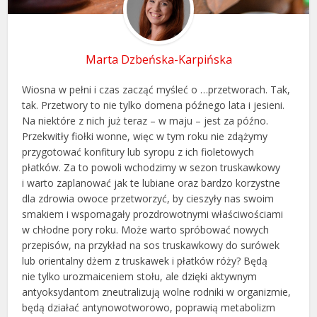
Marta Dzbeńska-Karpińska
Wiosna w pełni i czas zacząć myśleć o …przetworach. Tak,
tak. Przetwory to nie tylko domena późnego lata i jesieni.
Na niektóre z nich już teraz – w maju – jest za późno.
Przekwitły fiołki wonne, więc w tym roku nie zdążymy
przygotować konfitury lub syropu z ich fioletowych
płatków. Za to powoli wchodzimy w sezon truskawkowy
i warto zaplanować jak te lubiane oraz bardzo korzystne
dla zdrowia owoce przetworzyć, by cieszyły nas swoim
smakiem i wspomagały prozdrowotnymi właściwościami
w chłodne pory roku. Może warto spróbować nowych
przepisów, na przykład na sos truskawkowy do surówek
lub orientalny dżem z truskawek i płatków róży? Będą
nie tylko urozmaiceniem stołu, ale dzięki aktywnym
antyoksydantom zneutralizują wolne rodniki w organizmie,
będą działać antynowotworowo, poprawią metabolizm