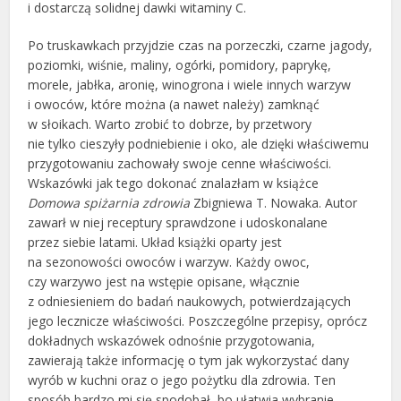
i dostarczą solidnej dawki witaminy C.
Po truskawkach przyjdzie czas na porzeczki, czarne jagody,
poziomki, wiśnie, maliny, ogórki, pomidory, paprykę,
morele, jabłka, aronię, winogrona i wiele innych warzyw
i owoców, które można (a nawet należy) zamknąć
w słoikach. Warto zrobić to dobrze, by przetwory
nie tylko cieszyły podniebienie i oko, ale dzięki właściwemu
przygotowaniu zachowały swoje cenne właściwości.
Wskazówki jak tego dokonać znalazłam w książce
Domowa spiżarnia zdrowia
Zbigniewa T. Nowaka. Autor
zawarł w niej receptury sprawdzone i udoskonalane
przez siebie latami. Układ książki oparty jest
na sezonowości owoców i warzyw. Każdy owoc,
czy warzywo jest na wstępie opisane, włącznie
z odniesieniem do badań naukowych, potwierdzających
jego lecznicze właściwości. Poszczególne przepisy, oprócz
dokładnych wskazówek odnośnie przygotowania,
zawierają także informację o tym jak wykorzystać dany
wyrób w kuchni oraz o jego pożytku dla zdrowia. Ten
sposób bardzo mi się spodobał, bo ułatwia wybranie