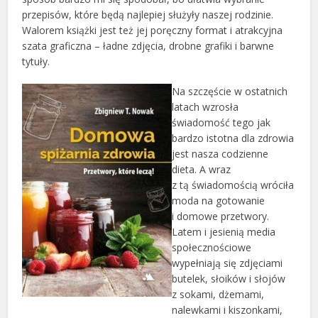
przepisów, które będą najlepiej służyły naszej rodzinie.
Walorem książki jest też jej poręczny format i atrakcyjna
szata graficzna – ładne zdjęcia, drobne grafiki i barwne
tytuły.
Na szczęście w ostatnich
latach wzrosła
świadomość tego jak
bardzo istotna dla zdrowia
jest nasza codzienne
dieta. A wraz
z tą świadomością wróciła
moda na gotowanie
i domowe przetwory.
Latem i jesienią media
społecznościowe
wypełniają się zdjęciami
butelek, słoików i słojów
z sokami, dżemami,
nalewkami i kiszonkami,