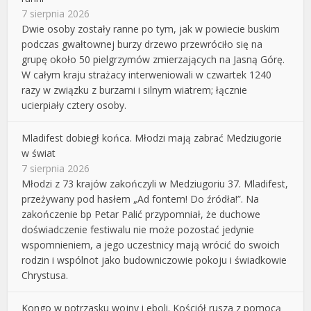
7 sierpnia 2026
Dwie osoby zostały ranne po tym, jak w powiecie buskim
podczas gwałtownej burzy drzewo przewróciło się na
grupę około 50 pielgrzymów zmierzających na Jasną Górę.
W całym kraju strażacy interweniowali w czwartek 1240
razy w związku z burzami i silnym wiatrem; łącznie
ucierpiały cztery osoby.
Mladifest dobiegł końca. Młodzi mają zabrać Medziugorie
w świat
7 sierpnia 2026
Młodzi z 73 krajów zakończyli w Medziugoriu 37. Mladifest,
przeżywany pod hasłem „Ad fontem! Do źródła!”. Na
zakończenie bp Petar Palić przypomniał, że duchowe
doświadczenie festiwalu nie może pozostać jedynie
wspomnieniem, a jego uczestnicy mają wrócić do swoich
rodzin i wspólnot jako budowniczowie pokoju i świadkowie
Chrystusa.
Kongo w potrzasku wojny i eboli. Kościół rusza z pomocą