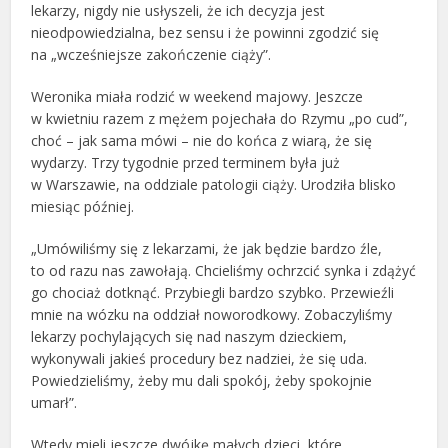
lekarzy, nigdy nie usłyszeli, że ich decyzja jest
nieodpowiedzialna, bez sensu i że powinni zgodzić się
na „wcześniejsze zakończenie ciąży”.
Weronika miała rodzić w weekend majowy. Jeszcze
w kwietniu razem z mężem pojechała do Rzymu „po cud”,
choć – jak sama mówi – nie do końca z wiarą, że się
wydarzy. Trzy tygodnie przed terminem była już
w Warszawie, na oddziale patologii ciąży. Urodziła blisko
miesiąc później.
„Umówiliśmy się z lekarzami, że jak będzie bardzo źle,
to od razu nas zawołają. Chcieliśmy ochrzcić synka i zdążyć
go chociaż dotknąć. Przybiegli bardzo szybko. Przewieźli
mnie na wózku na oddział noworodkowy. Zobaczyliśmy
lekarzy pochylających się nad naszym dzieckiem,
wykonywali jakieś procedury bez nadziei, że się uda.
Powiedzieliśmy, żeby mu dali spokój, żeby spokojnie
umarł”.
Wtedy mieli jeszcze dwójkę małych dzieci, które