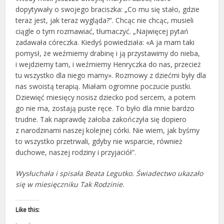
dopytywały o swojego braciszka: „Co mu się stało, gdzie
teraz jest, jak teraz wygląda?”. Chcąc nie chcąc, musieli
ciągle o tym rozmawiać, tłumaczyć. „Najwięcej pytań
zadawała córeczka. Kiedyś powiedziała: «A ja mam taki
pomysł, że weźmiemy drabinę i ją przystawimy do nieba,
i wejdziemy tam, i weźmiemy Henryczka do nas, przecież
tu wszystko dla niego mamy». Rozmowy z dziećmi były dla
nas swoistą terapią. Miałam ogromne poczucie pustki.
Dziewięć miesięcy nosisz dziecko pod sercem, a potem
go nie ma, zostają puste ręce. To było dla mnie bardzo
trudne. Tak naprawdę żałoba zakończyła się dopiero
z narodzinami naszej kolejnej córki. Nie wiem, jak byśmy
to wszystko przetrwali, gdyby nie wsparcie, również
duchowe, naszej rodziny i przyjaciół”.
Wysłuchała i spisała Beata Legutko. Świadectwo ukazało
się w miesięczniku Tak Rodzinie.
Like this: