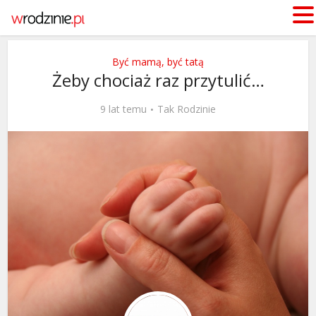
Być mamą, być tatą
Żeby chociaż raz przytulić…
9 lat temu
Tak Rodzinie