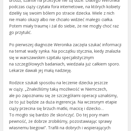
urodzi, szanse na przeżycie nie są duże. Dlatego Weronika
podczas ciąży czytała fora internetowe, na których kobiety
dzieliły się swoim bólem po stracie dziecka. Wiele z nich
nie miało okazji albo nie chciało widzieć małego ciałka.
Potem miały traumę i żal do siebie, że nie mogły choć raz
go przytulić.
Po pierwszej diagnozie Weronika zaczęła szukać informacji
na temat wady synka. Na początku stycznia, kiedy znalazła
się w warszawskim szpitalu specjalistycznym
na szczegółowych badaniach, wiedziała już całkiem sporo.
Lekarze dawali jej małą nadzieję.
Rodzice szukali sposobu na leczenie dziecka jeszcze
w ciąży. „Znaleźliśmy taką możliwość w Niemczech,
ale po zapoznaniu się ze szczegółami operacji uznaliśmy,
że to już będzie za duża ingerencja. Na wczesnym etapie
ciąży przecina się brzuch matki, macicę i dziecko…
To mogło się bardzo źle skończyć. Do tej pory mam
pewność, że dobrze zrobiliśmy, pozostawiając sprawy
własnemu biegowi”. Trafili na dobrych i wspierających