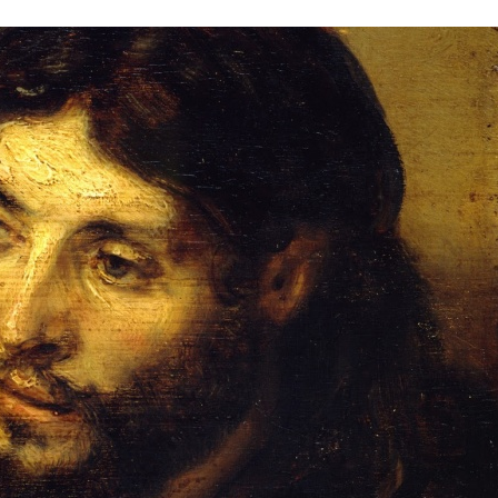
Stefan Radziszewski
ks. Stefan Radziszewski