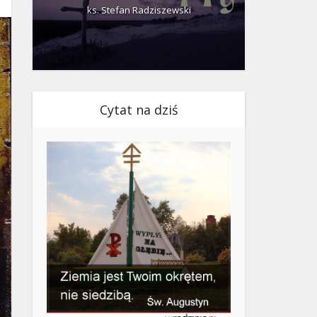
ks. Stefan Radziszewski
ks.
Cytat na dziś