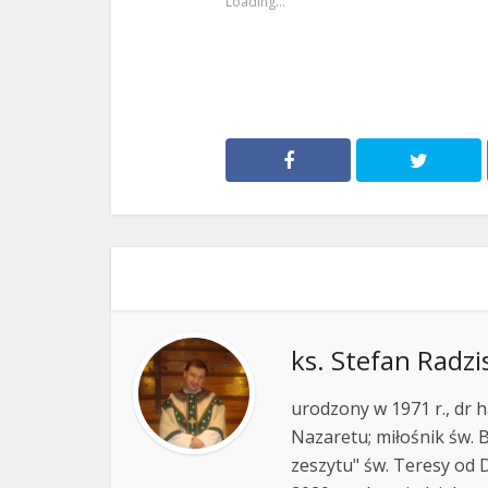
Loading...
ks. Stefan Radzi
urodzony w 1971 r., dr h
Nazaretu; miłośnik św. B
zeszytu" św. Teresy od D