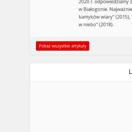
2020 r. odpowiedzialny 
w Białogonie. Najważnie
kamyków wiary" (2015), "
w niebo" (2018).
Pokaż wszystkie artykuły
L