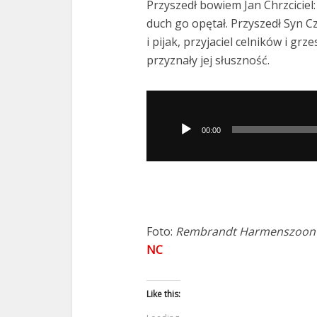
Przyszedł bowiem Jan Chrzciciel: n
duch go opętał. Przyszedł Syn Czł
i pijak, przyjaciel celników i gr
przyznały jej słuszność.
Odtwarzacz
plików
00:00
dźwiękowych
Foto:
Rembrandt Harmenszoon va
NC
Like this: