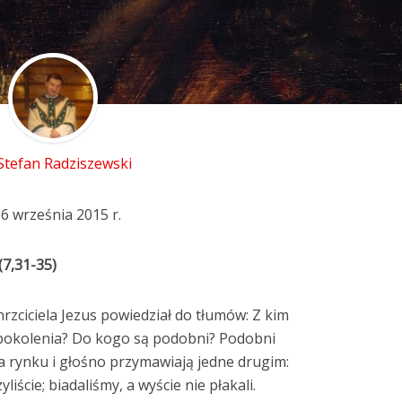
 Stefan Radziszewski
6 września 2015 r.
(7,31-35)
rzciciela Jezus powiedział do tłumów: Z kim
pokolenia? Do kogo są podobni? Podobni
na rynku i głośno przymawiają jedne drugim:
iście; biadaliśmy, a wyście nie płakali.