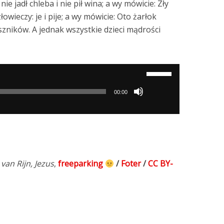
ie jadł chleba i nie pił wina; a wy mówicie: Zły
owieczy: je i pije; a wy mówicie: Oto żarłok
zeszników. A jednak wszystkie dzieci mądrości
Używaj
strzałek
00:00
do
góry/do
dołu
aby
zwiększyć
lub
n Rijn, Jezus
,
freeparking
/
Foter
/
CC BY-
zmniejszyć
głośność.