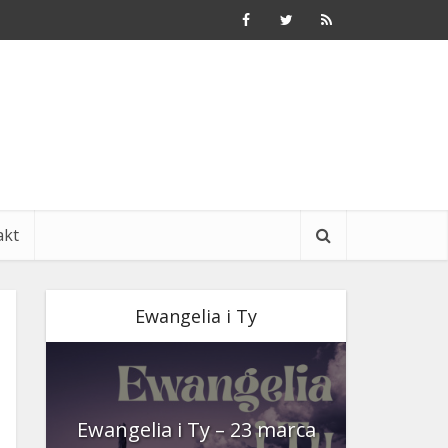
akt
Ewangelia i Ty
nia
Ewangelia i Ty – 23 marca
Ewangeli