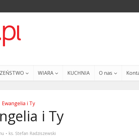
CZEŃSTWO
WIARA
KUCHNIA
O nas
Kont
Ewangelia i Ty
gelia i Ty
a i Ty – 29 grudnia
Ewangelia i Ty – 27 grud
mu
ks. Stefan Radziszewski