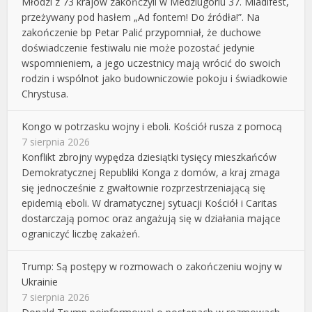
Młodzi z 73 krajów zakończyli w Medziugoriu 37. Mladifest,
przeżywany pod hasłem „Ad fontem! Do źródła!”. Na
zakończenie bp Petar Palić przypomniał, że duchowe
doświadczenie festiwalu nie może pozostać jedynie
wspomnieniem, a jego uczestnicy mają wrócić do swoich
rodzin i wspólnot jako budowniczowie pokoju i świadkowie
Chrystusa.
Kongo w potrzasku wojny i eboli. Kościół rusza z pomocą
7 sierpnia 2026
Konflikt zbrojny wypędza dziesiątki tysięcy mieszkańców
Demokratycznej Republiki Konga z domów, a kraj zmaga
się jednocześnie z gwałtownie rozprzestrzeniającą się
epidemią eboli. W dramatycznej sytuacji Kościół i Caritas
dostarczają pomoc oraz angażują się w działania mające
ograniczyć liczbę zakażeń.
Trump: Są postępy w rozmowach o zakończeniu wojny w
Ukrainie
7 sierpnia 2026