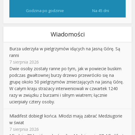
Godzina po godzinie
Na 45 dni
Wiadomości
Burza uderzyła w pielgrzymów idących na Jasną Górę. Są
ranni
7 sierpnia 2026
Dwie osoby zostały ranne po tym, jak w powiecie buskim
podczas gwałtownej burzy drzewo przewróciło się na
grupę około 50 pielgrzymów zmierzających na Jasną Górę.
W całym kraju strażacy interweniowali w czwartek 1240
razy w związku z burzami i silnym wiatrem; łącznie
ucierpiały cztery osoby.
Mladifest dobiegł końca. Młodzi mają zabrać Medziugorie
w świat
7 sierpnia 2026