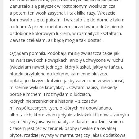
Zanurzało się patyczek w roztopionym wosku znicza,
a potem ten wosk zasychał. I tak kilka razy. Wreszcie
formowało się to palcami. I wracało się do domu z takim
trofeum. A przed cmentarzem sprzedawano duże pierniki
ozdobione kolorowym lukrem, w rozmaitych kształtach.
Zawsze czekałam, aż będę mogła taki dostać.
Oglądam pomniki. Podobają mi się zwłaszcza takie jak
na warszawskich Powązkach: anioły uchwycone w ruchu
(widziałam nawet jednego, który klaskał, jakby w tańcu),
płaczki przytulone do kolumn, kamienne bluszcze
oplatające krzyże, kotwice jakby zarzucone w wieczność,
misternie wykute krucyfiksy… Czytam napisy, niekiedy
porosłe mchem. I rozmyślam o ludziach,
których nieprzenikniona historia – z czasów
mi współczesnych, tych, o których mi opowiadano,
albo takich, które znam jedynie z książek i filmów – zamyka
się między wypisanymi na płycie datami urodzin i śmierci.
Czasem jest też wizerunek osoby (zwykle na owalnej
płytce, rzadziej wyryty w marmurze) czy jakaś dodatkowa