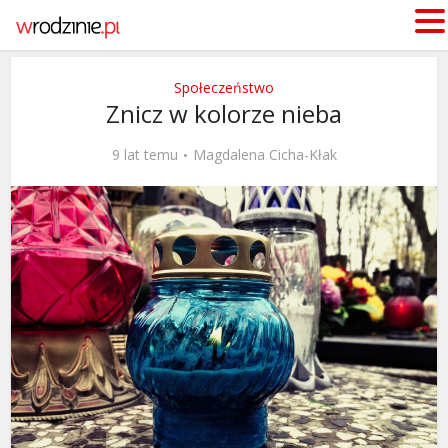
Społeczeństwo
Znicz w kolorze nieba
9 lat temu
Magdalena Cicha-Kłak