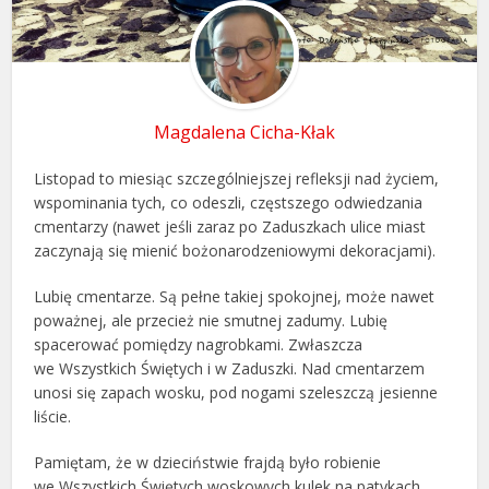
Magdalena Cicha-Kłak
Listopad to miesiąc szczególniejszej refleksji nad życiem,
wspominania tych, co odeszli, częstszego odwiedzania
cmentarzy (nawet jeśli zaraz po Zaduszkach ulice miast
zaczynają się mienić bożonarodzeniowymi dekoracjami).
Lubię cmentarze. Są pełne takiej spokojnej, może nawet
poważnej, ale przecież nie smutnej zadumy. Lubię
spacerować pomiędzy nagrobkami. Zwłaszcza
we Wszystkich Świętych i w Zaduszki. Nad cmentarzem
unosi się zapach wosku, pod nogami szeleszczą jesienne
liście.
Pamiętam, że w dzieciństwie frajdą było robienie
we Wszystkich Świętych woskowych kulek na patykach.