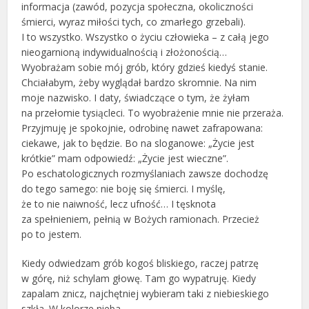
informacja (zawód, pozycja społeczna, okoliczności
śmierci, wyraz miłości tych, co zmarłego grzebali).
I to wszystko. Wszystko o życiu człowieka – z całą jego
nieogarnioną indywidualnością i złożonością…
Wyobrażam sobie mój grób, który gdzieś kiedyś stanie.
Chciałabym, żeby wyglądał bardzo skromnie. Na nim
moje nazwisko. I daty, świadczące o tym, że żyłam
na przełomie tysiącleci. To wyobrażenie mnie nie przeraża.
Przyjmuję je spokojnie, odrobinę nawet zafrapowana:
ciekawe, jak to będzie. Bo na sloganowe: „Życie jest
krótkie” mam odpowiedź: „Życie jest wieczne”.
Po eschatologicznych rozmyślaniach zawsze dochodzę
do tego samego: nie boję się śmierci. I myślę,
że to nie naiwność, lecz ufność… I tęsknota
za spełnieniem, pełnią w Bożych ramionach. Przecież
po to jestem.
Kiedy odwiedzam grób kogoś bliskiego, raczej patrzę
w górę, niż schylam głowę. Tam go wypatruję. Kiedy
zapalam znicz, najchętniej wybieram taki z niebieskiego
szkła. W kolorze nieba.