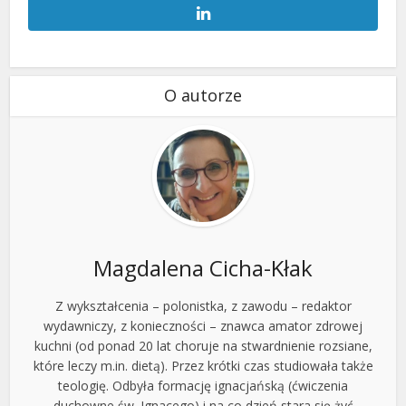
O autorze
Magdalena Cicha-Kłak
Z wykształcenia – polonistka, z zawodu – redaktor
wydawniczy, z konieczności – znawca amator zdrowej
kuchni (od ponad 20 lat choruje na stwardnienie rozsiane,
które leczy m.in. dietą). Przez krótki czas studiowała także
teologię. Odbyła formację ignacjańską (ćwiczenia
duchowne św. Ignacego) i na co dzień stara się żyć