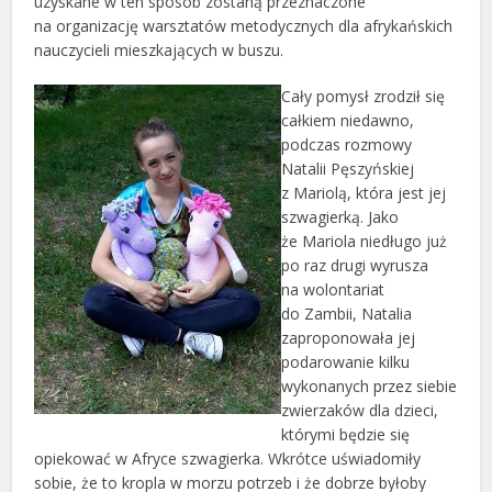
uzyskane w ten sposób zostaną przeznaczone
na organizację warsztatów metodycznych dla afrykańskich
nauczycieli mieszkających w buszu.
Cały pomysł zrodził się
całkiem niedawno,
podczas rozmowy
Natalii Pęszyńskiej
z Mariolą, która jest jej
szwagierką. Jako
że Mariola niedługo już
po raz drugi wyrusza
na wolontariat
do Zambii, Natalia
zaproponowała jej
podarowanie kilku
wykonanych przez siebie
zwierzaków dla dzieci,
którymi będzie się
opiekować w Afryce szwagierka. Wkrótce uświadomiły
sobie, że to kropla w morzu potrzeb i że dobrze byłoby