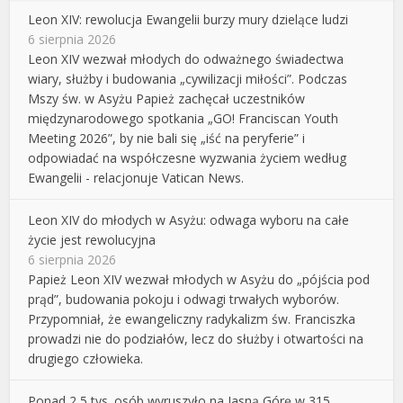
Leon XIV: rewolucja Ewangelii burzy mury dzielące ludzi
6 sierpnia 2026
Leon XIV wezwał młodych do odważnego świadectwa
wiary, służby i budowania „cywilizacji miłości”. Podczas
Mszy św. w Asyżu Papież zachęcał uczestników
międzynarodowego spotkania „GO! Franciscan Youth
Meeting 2026”, by nie bali się „iść na peryferie” i
odpowiadać na współczesne wyzwania życiem według
Ewangelii - relacjonuje Vatican News.
Leon XIV do młodych w Asyżu: odwaga wyboru na całe
życie jest rewolucyjna
6 sierpnia 2026
Papież Leon XIV wezwał młodych w Asyżu do „pójścia pod
prąd”, budowania pokoju i odwagi trwałych wyborów.
Przypomniał, że ewangeliczny radykalizm św. Franciszka
prowadzi nie do podziałów, lecz do służby i otwartości na
drugiego człowieka.
Ponad 2,5 tys. osób wyruszyło na Jasną Górę w 315.