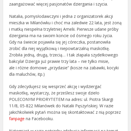
zaangażować więcej pasjonatów dziergania i szycia.
Natalia, pomysłodawczyni i jedna z organizatorek akcji
mieszka w Milanówku i choć ma zaledwie 22 lata, jest żoną
i matką niespełna trzyletniej Amelii. Pierwsze udane próby
dziergania ma na swoim koncie od ósmego roku życia.
Gdy na świecie pojawiła się jej córeczka, postanowiła
zrobić dla niej wyjątkową i niepowtarzalną maskotkę.
Zrobiła jedną, drugą, trzecią… I tak złapała szydełkowego
bakcyla! Dzierga już prawie trzy lata – nie tylko misie,
ale i różne domowe „przydasie” (kosze na zabawki, kocyki
dla maluchów, itp.)
Gdy zdecydujesz się wesprzeć akcję i wydziergać
maskotkę, wystarczy, że prześlesz swoje dzieło
POLECONYM PRIORYTETEM na adres: ul. Piotra Skargi
11/8, 05-822 Milanówek do Natalii Pęszyńskiej. W razie
jakichkolwiek pytań można się skontaktować z nią poprzez
fanpage
na Facebooku.
Natomiast w razie potrzeby zdobycia informacji na temat