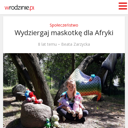
Społeczeństwo
Wydziergaj maskotkę dla Afryki
8 lat temu
Beata Zarzycka