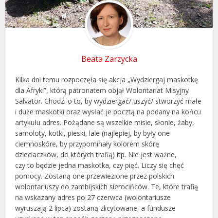
Beata Zarzycka
Kilka dni temu rozpoczęła się akcja „Wydziergaj maskotkę
dla Afryki”, którą patronatem objął Wolontariat Misyjny
Salvator. Chodzi o to, by wydziergać/ uszyć/ stworzyć małe
i duże maskotki oraz wysłać je pocztą na podany na końcu
artykułu adres. Pożądane są wszelkie misie, słonie, żaby,
samoloty, kotki, pieski, lale (najlepiej, by były one
ciemnoskóre, by przypominały kolorem skórę
dzieciaczków, do których trafią) itp. Nie jest ważne,
czy to będzie jedna maskotka, czy pięć. Liczy się chęć
pomocy. Zostaną one przewiezione przez polskich
wolontariuszy do zambijskich sierocińców. Te, które trafią
na wskazany adres po 27 czerwca (wolontariusze
wyruszają 2 lipca) zostaną zlicytowane, a fundusze