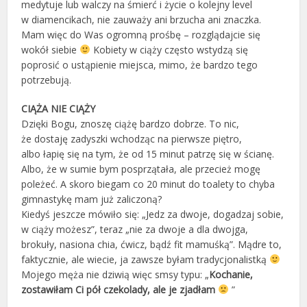
medytuje lub walczy na śmierć i życie o kolejny level
w diamencikach, nie zauważy ani brzucha ani znaczka.
Mam więc do Was ogromną prośbę – rozglądajcie się
wokół siebie
Kobiety w ciąży często wstydzą się
poprosić o ustąpienie miejsca, mimo, że bardzo tego
potrzebują.
CIĄŻA NIE CIĄŻY
Dzięki Bogu, znoszę ciążę bardzo dobrze. To nic,
że dostaję zadyszki wchodząc na pierwsze piętro,
albo łapię się na tym, że od 15 minut patrzę się w ścianę.
Albo, że w sumie bym posprzątała, ale przecież mogę
poleżeć. A skoro biegam co 20 minut do toalety to chyba
gimnastykę mam już zaliczoną?
Kiedyś jeszcze mówiło się: „Jedz za dwoje, dogadzaj sobie,
w ciąży możesz”, teraz „nie za dwoje a dla dwojga,
brokuły, nasiona chia, ćwicz, bądź fit mamuśką”. Mądre to,
faktycznie, ale wiecie, ja zawsze byłam tradycjonalistką
Mojego męża nie dziwią więc smsy typu: „
Kochanie,
zostawiłam Ci pół czekolady, ale je zjadłam
”