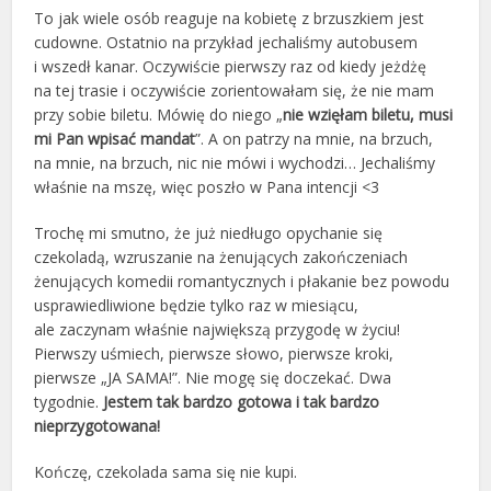
To jak wiele osób reaguje na kobietę z brzuszkiem jest
cudowne. Ostatnio na przykład jechaliśmy autobusem
i wszedł kanar. Oczywiście pierwszy raz od kiedy jeżdżę
na tej trasie i oczywiście zorientowałam się, że nie mam
przy sobie biletu. Mówię do niego „
nie wzięłam biletu, musi
mi Pan wpisać mandat
”. A on patrzy na mnie, na brzuch,
na mnie, na brzuch, nic nie mówi i wychodzi… Jechaliśmy
właśnie na mszę, więc poszło w Pana intencji <3
Trochę mi smutno, że już niedługo opychanie się
czekoladą, wzruszanie na żenujących zakończeniach
żenujących komedii romantycznych i płakanie bez powodu
usprawiedliwione będzie tylko raz w miesiącu,
ale zaczynam właśnie największą przygodę w życiu!
Pierwszy uśmiech, pierwsze słowo, pierwsze kroki,
pierwsze „JA SAMA!”. Nie mogę się doczekać. Dwa
tygodnie.
Jestem tak bardzo gotowa i tak bardzo
nieprzygotowana!
Kończę, czekolada sama się nie kupi.