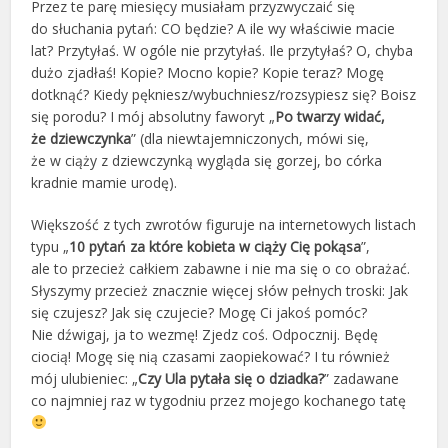
Przez te parę miesięcy musiałam przyzwyczaić się
do słuchania pytań: CO będzie? A ile wy właściwie macie
lat? Przytyłaś. W ogóle nie przytyłaś. Ile przytyłaś? O, chyba
dużo zjadłaś! Kopie? Mocno kopie? Kopie teraz? Mogę
dotknąć? Kiedy pękniesz/wybuchniesz/rozsypiesz się? Boisz
się porodu? I mój absolutny faworyt „
Po twarzy widać,
że dziewczynka
” (dla niewtajemniczonych, mówi się,
że w ciąży z dziewczynką wygląda się gorzej, bo córka
kradnie mamie urodę).
Większość z tych zwrotów figuruje na internetowych listach
typu „
10 pytań za które kobieta w ciąży Cię pokąsa
”,
ale to przecież całkiem zabawne i nie ma się o co obrażać.
Słyszymy przecież znacznie więcej słów pełnych troski: Jak
się czujesz? Jak się czujecie? Mogę Ci jakoś pomóc?
Nie dźwigaj, ja to wezmę! Zjedz coś. Odpocznij. Będę
ciocią! Mogę się nią czasami zaopiekować? I tu również
mój ulubieniec: „
Czy Ula pytała się o dziadka?
” zadawane
co najmniej raz w tygodniu przez mojego kochanego tatę