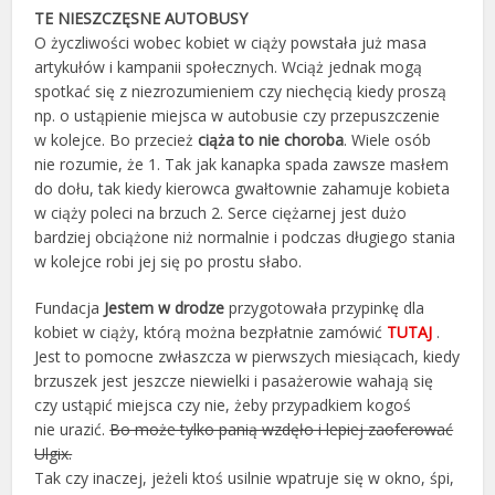
TE NIESZCZĘSNE AUTOBUSY
O życzliwości wobec kobiet w ciąży powstała już masa
artykułów i kampanii społecznych. Wciąż jednak mogą
spotkać się z niezrozumieniem czy niechęcią kiedy proszą
np. o ustąpienie miejsca w autobusie czy przepuszczenie
w kolejce. Bo przecież
ciąża to nie choroba
. Wiele osób
nie rozumie, że 1. Tak jak kanapka spada zawsze masłem
do dołu, tak kiedy kierowca gwałtownie zahamuje kobieta
w ciąży poleci na brzuch 2. Serce ciężarnej jest dużo
bardziej obciążone niż normalnie i podczas długiego stania
w kolejce robi jej się po prostu słabo.
Fundacja
Jestem w drodze
przygotowała przypinkę dla
kobiet w ciąży, którą można bezpłatnie zamówić
TUTAJ
.
Jest to pomocne zwłaszcza w pierwszych miesiącach, kiedy
brzuszek jest jeszcze niewielki i pasażerowie wahają się
czy ustąpić miejsca czy nie, żeby przypadkiem kogoś
nie urazić.
Bo może tylko panią wzdęło i lepiej zaoferować
Ulgix.
Tak czy inaczej, jeżeli ktoś usilnie wpatruje się w okno, śpi,