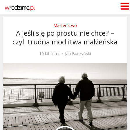
Małżeństwo
A jeśli się po prostu nie chce? –
czyli trudna modlitwa małżeńska
10 lat temu
Jan Buczyński