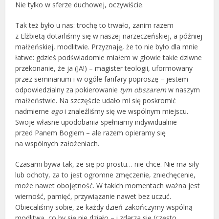
Nie tylko w sferze duchowej, oczywiście.
Tak też było u nas: trochę to trwało, zanim razem
z Elżbietą dotarliśmy się w naszej narzeczeńskiej, a później
małżeńskiej, modlitwie. Przyznaję, że to nie było dla mnie
łatwe: gdzieś podświadomie miałem w głowie takie dziwne
przekonanie, że ja (JA!) – magister teologii, uformowany
przez seminarium i w ogóle fanfary poproszę – jestem
odpowiedzialny za pokierowanie
tym obszarem
w naszym
małżeństwie. Na szczęście udało mi się poskromić
nadmierne
ego
i znaleźliśmy się we wspólnym miejscu.
Swoje własne upodobania spełniamy indywidualnie
przed Panem Bogiem – ale razem opieramy się
na wspólnych założeniach.
Czasami bywa tak, że się po prostu… nie chce. Nie ma siły
lub ochoty, za to jest ogromne zmęczenie, zniechęcenie,
może nawet obojętność. W takich momentach ważna jest
wierność, pamięć, przywiązanie nawet bez uczuć.
Obiecaliśmy sobie, że każdy dzień zakończymy wspólną
modlitwą, co by się nie działo – i zdarza się (często,