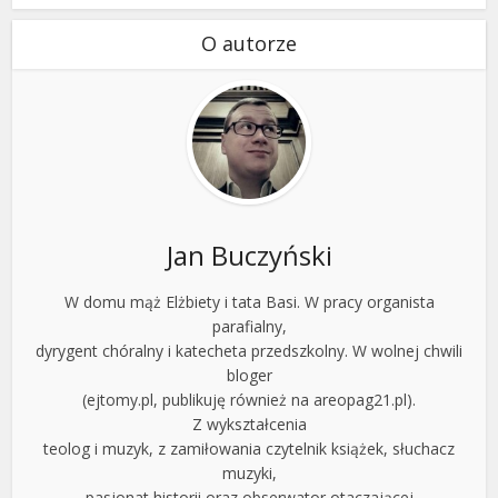
O autorze
Jan Buczyński
W domu mąż Elżbiety i tata Basi. W pracy organista
parafialny,
dyrygent chóralny i katecheta przedszkolny. W wolnej chwili
bloger
(ejtomy.pl, publikuję również na areopag21.pl).
Z wykształcenia
teolog i muzyk, z zamiłowania czytelnik książek, słuchacz
muzyki,
pasjonat historii oraz obserwator otaczającej