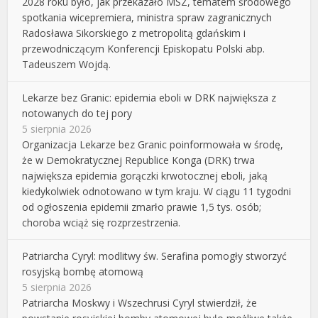
2028 roku było, jak przekazało MSZ, tematem środowego
spotkania wicepremiera, ministra spraw zagranicznych
Radosława Sikorskiego z metropolitą gdańskim i
przewodniczącym Konferencji Episkopatu Polski abp.
Tadeuszem Wojdą.
Lekarze bez Granic: epidemia eboli w DRK największa z
notowanych do tej pory
5 sierpnia 2026
Organizacja Lekarze bez Granic poinformowała w środę,
że w Demokratycznej Republice Konga (DRK) trwa
największa epidemia gorączki krwotocznej eboli, jaką
kiedykolwiek odnotowano w tym kraju. W ciągu 11 tygodni
od ogłoszenia epidemii zmarło prawie 1,5 tys. osób;
choroba wciąż się rozprzestrzenia.
Patriarcha Cyryl: modlitwy św. Serafina pomogły stworzyć
rosyjską bombę atomową
5 sierpnia 2026
Patriarcha Moskwy i Wszechrusi Cyryl stwierdził, że