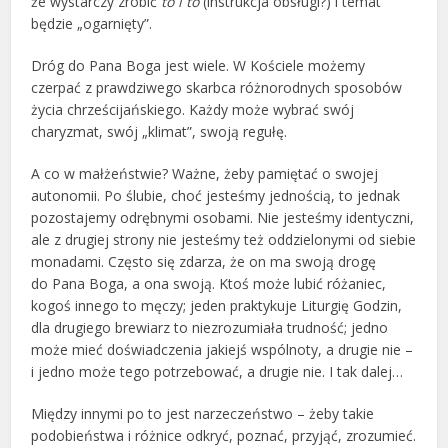
że wystarczy zrobić
to i to
(instrukcja obsługi?) i temat
będzie „ogarnięty”.
Dróg do Pana Boga jest wiele. W Kościele możemy
czerpać z prawdziwego skarbca różnorodnych sposobów
życia chrześcijańskiego. Każdy może wybrać swój
charyzmat, swój „klimat”, swoją regułę.
A co w małżeństwie? Ważne, żeby pamiętać o swojej
autonomii. Po ślubie, choć jesteśmy jednością, to jednak
pozostajemy odrębnymi osobami. Nie jesteśmy identyczni,
ale z drugiej strony nie jesteśmy też oddzielonymi od siebie
monadami. Często się zdarza, że on ma swoją drogę
do Pana Boga, a ona swoją. Ktoś może lubić różaniec,
kogoś innego to męczy; jeden praktykuje Liturgię Godzin,
dla drugiego brewiarz to niezrozumiała trudność; jedno
może mieć doświadczenia jakiejś wspólnoty, a drugie nie –
i jedno może tego potrzebować, a drugie nie. I tak dalej…
Między innymi po to jest narzeczeństwo – żeby takie
podobieństwa i różnice odkryć, poznać, przyjąć, zrozumieć.