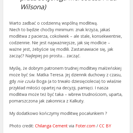
Wilsona)
Warto zadbać o codzienną wspólną modlitwą.
Niech to będzie choćby minimum: znak krzyża, jakaś
modlitwa z pacierza, cokolwiek – ale stale, konsekwentnie,
codziennie. Nie jest najważniejsze, jak się modlicie –
ważne jest, żebyście się modlili. Zastanawiacie się, jak
zacząć? Najlepiej po prostu… zacząć.
Myślę, że dobrym patronem trudnej modlitwy małżeńskiej
może być św. Matka Teresa. Jej dziennik duchowy z czasu,
gdy
nie czuła
Boga (a to trwało dziesięciolecia) to właśnie
przykład miłości opartej na decyzji, pamięci. I nasza
modlitwa może też być taka – wbrew trudnościom, uparta,
pomarszczona jak zakonnica z Kalkuty.
My dodatkowo kończymy modlitwę pocałunkiem ?
Photo credit:
Chilanga Cement
via
Foter.com
/
CC BY