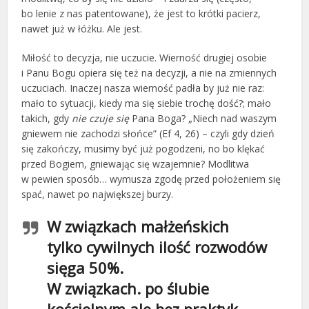
bo lenie z nas patentowane), że jest to krótki pacierz,
nawet już w łóżku. Ale jest.
Miłość to decyzja, nie uczucie. Wierność drugiej osobie
i Panu Bogu opiera się też na decyzji, a nie na zmiennych
uczuciach. Inaczej nasza wierność padła by już nie raz:
mało to sytuacji, kiedy ma się siebie trochę dość?; mało
takich, gdy
nie czuje się
Pana Boga? „Niech nad waszym
gniewem nie zachodzi słońce” (Ef 4, 26) – czyli gdy dzień
się zakończy, musimy być już pogodzeni, no bo klękać
przed Bogiem, gniewając się wzajemnie? Modlitwa
w pewien sposób… wymusza zgodę przed położeniem się
spać, nawet po największej burzy.
W związkach małżeńskich
tylko cywilnych ilość rozwodów
sięga 50%.
W związkach. po ślubie