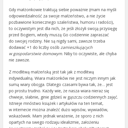
Gdy małżonkowie traktują siebie poważnie (mam na myśli
odpowiedzialność za swoje małżeństwo, a nie życie
pozbawione koniecznego szaleństwa, humoru i radości),
to oczywistym jest dla nich, że jeśli złożyli swoją przysięgę
przed Bogiem, wtedy muszą Go codziennie zapraszać
do swojej rodziny. Nie są nigdy sami, zawsze trzeba
dodawać +1 do liczby osób
zamieszkujących
w gospodarstwie domowym
. Niby to oczywiste, ale chyba
nie zawsze.
Z modlitwą małżeńską jest tak jak z modlitwą
indywidualną. Wiara małżonków nie jest niczym innym jak
sumą wiary obojga. Dlatego czasami bywa tak, że… jest
po prostu trudno. Każdy wie, że nasza wiara nieraz się
chwieje, słabnie, ginie gdzieś w gąszczu codziennych zajęć.
Istnieje mnóstwo książek i artykułów na ten temat,
w internecie można znaleźć dużo wpisów, wywiadów,
wskazówek. Mam jednak wrażenie, że sporo z nich
opartych na swego rodzaju idealizmie, założeniu