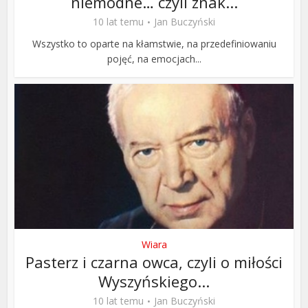
niemodne… czyli znak...
10 lat temu
Jan Buczyński
Wszystko to oparte na kłamstwie, na przedefiniowaniu
pojęć, na emocjach...
Wiara
Pasterz i czarna owca, czyli o miłości
Wyszyńskiego...
10 lat temu
Jan Buczyński