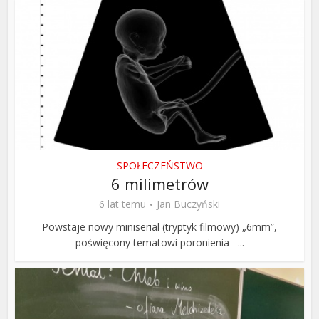
SPOŁECZEŃSTWO
6 milimetrów
6 lat temu
Jan Buczyński
Powstaje nowy miniserial (tryptyk filmowy) „6mm”,
poświęcony tematowi poronienia –...