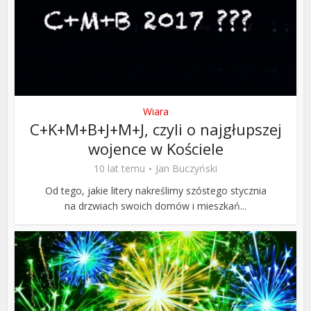
Wiara
C+K+M+B+J+M+J, czyli o najgłupszej
wojence w Kościele
10 lat temu
Jan Buczyński
Od tego, jakie litery nakreślimy szóstego stycznia
na drzwiach swoich domów i mieszkań...