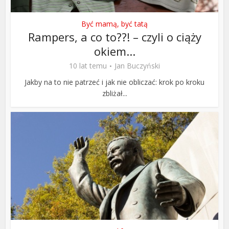
Być mamą, być tatą
Rampers, a co to??! – czyli o ciąży
okiem...
10 lat temu
Jan Buczyński
Jakby na to nie patrzeć i jak nie obliczać: krok po kroku
zbliżał...