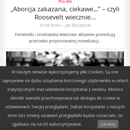
Pro-life
„Aborcja zakazana, ciekawe…” – czyli
Roosevelt wiecznie...
10 lat temu
Jan Buczyński
Feministki i środowiska lewicowe aktywnie protestują
przeciwko proponowanej nowelizacji...
W naszym serwisie wykorzystujemy pliki Cookies. Są one
zapisywane na dysku urządzenia końcowego użytkownika w celach
statystycznych oraz ułatwienia korzystania z serwisu. Możesz
określić warunki przechowywania lub dostępu do cookie w
ustawieniach Twojej przeglądarki. Dalsze korzystanie z naszych
stron bez zmiany ustawień przeglądarki będzie oznaczało, że
Społeczeństwo
zgadzasz się na ich wykorzystywanie.
Zamknij
Do chóru – wstąp!, czyli siedem