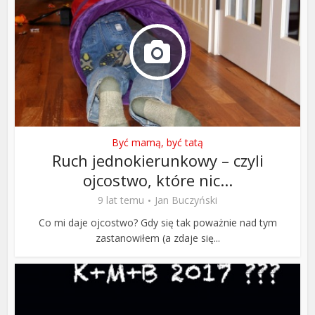
Być mamą, być tatą
Ruch jednokierunkowy – czyli
ojcostwo, które nic...
9 lat temu
Jan Buczyński
Co mi daje ojcostwo? Gdy się tak poważnie nad tym
zastanowiłem (a zdaje się...