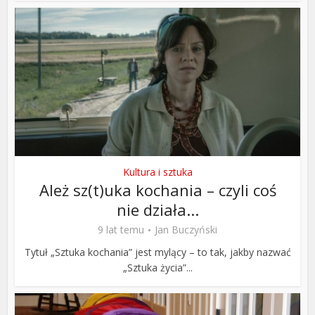
Kultura i sztuka
Ależ sz(t)uka kochania – czyli coś
nie działa...
9 lat temu
Jan Buczyński
Tytuł „Sztuka kochania” jest mylący – to tak, jakby nazwać
„Sztuka życia”...