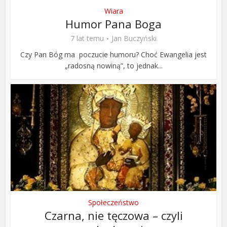
Wiara
Humor Pana Boga
7 lat temu
Jan Buczyński
Czy Pan Bóg ma poczucie humoru? Choć Ewangelia jest
„radosną nowiną”, to jednak...
Społeczeństwo
Czarna, nie tęczowa – czyli