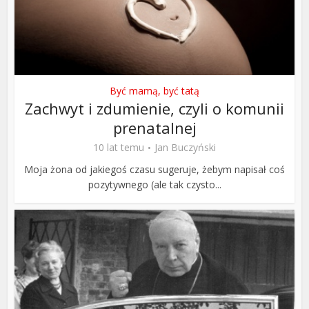
Być mamą, być tatą
Zachwyt i zdumienie, czyli o komunii
prenatalnej
10 lat temu
Jan Buczyński
Moja żona od jakiegoś czasu sugeruje, żebym napisał coś
pozytywnego (ale tak czysto...