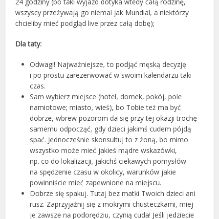
24 godziny (bo taki wyjazd dotyka wtedy całą rodzinę,
wszyscy przeżywają go niemal jak Mundial, a niektórzy
chcieliby mieć podgląd live przez całą dobę);
Dla taty:
Odwagi! Najważniejsze, to podjąć męską decyzję
i po prostu zarezerwować w swoim kalendarzu taki
czas.
Sam wybierz miejsce (hotel, domek, pokój, pole
namiotowe; miasto, wieś), bo Tobie też ma być
dobrze, wbrew pozorom da się przy tej okazji trochę
samemu odpocząć, gdy dzieci jakimś cudem pójdą
spać. Jednocześnie skonsultuj to z żoną, bo mimo
wszystko może mieć jakieś mądre wskazówki,
np. co do lokalizacji, jakichś ciekawych pomysłów
na spędzenie czasu w okolicy, warunków jakie
powinniście mieć zapewnione na miejscu.
Dobrze się spakuj. Tutaj bez matki Twoich dzieci ani
rusz. Zaprzyjaźnij się z mokrymi chusteczkami, miej
je zawsze na podorędziu, czynią cuda! Jeśli jedziecie