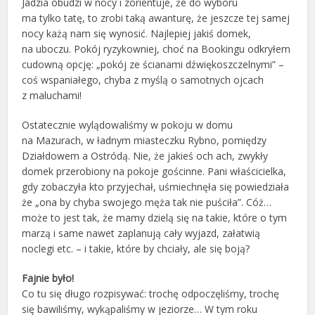
Jadzia obudzi w nocy i zorientuje, że do wyboru
ma tylko tatę, to zrobi taką awanturę, że jeszcze tej samej
nocy każą nam się wynosić. Najlepiej jakiś domek,
na uboczu. Pokój ryzykowniej, choć na Bookingu odkryłem
cudowną opcję: „pokój ze ścianami dźwiękoszczelnymi” –
coś wspaniałego, chyba z myślą o samotnych ojcach
z maluchami!
Ostatecznie wylądowaliśmy w pokoju w domu
na Mazurach, w ładnym miasteczku Rybno, pomiędzy
Działdowem a Ostródą. Nie, że jakieś och ach, zwykły
domek przerobiony na pokoje gościnne. Pani właścicielka,
gdy zobaczyła kto przyjechał, uśmiechnęła się powiedziała
że „ona by chyba swojego męża tak nie puściła”. Cóż…
może to jest tak, że mamy dzielą się na takie, które o tym
marzą i same nawet zaplanują cały wyjazd, załatwią
noclegi etc. – i takie, które by chciały, ale się boją?
Fajnie było!
Co tu się długo rozpisywać: trochę odpoczęliśmy, trochę
się bawiliśmy, wykąpaliśmy w jeziorze… W tym roku