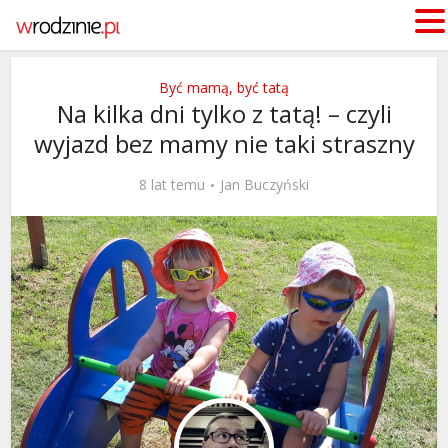
Być mamą, być tatą
Na kilka dni tylko z tatą! – czyli
wyjazd bez mamy nie taki straszny
8 lat temu
Jan Buczyński