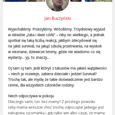
Jan Buczyński
Wyjechaliśmy. Przeżyliśmy. Wróciliśmy. Trzydniowy wyjazd
w składzie „tata i dwie córki” – niby nic wielkiego, a jednak
spotkał się taką liczbą reakcji, jakbym zdecydował się
na jakiś survival, na jakąś szkołę przetrwania, na wyskok
w nieznane, dziewicze tereny, gdzie nie wiadomo co się
wydarzy… yy, to znaczy…
Oj tam oj tam. Jeśli któryś z tatusiów ma jakieś wątpliwości
– niech je rozwieje, zabiera dzieciaki i jedzie! Survival?
Trochę tak, ale myślę że takie doświadczenie jest bardzo
cenne, dla wszystkich członków rodziny.
Niech odpoczywa w pokoju
Dlaczego sami, tzn. bez mamy? Z prostego powodu:
żeby mama wreszcie choć trochę odpoczęła! Jadwiga jest
nałogową cycomanką i gdy tylko wie albo czuje, że mama