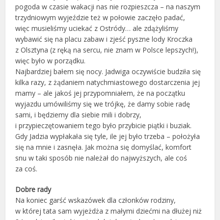
pogoda w czasie wakacji nas nie rozpieszcza – na naszym
trzydniowym wyjeździe też w połowie zaczęło padać,
więc musieliśmy uciekać z Ostródy… ale zdążyliśmy
wybawić się na placu zabaw i zjeść pyszne lody Kroczka
z Olsztyna (z ręką na sercu, nie znam w Polsce lepszych!),
więc było w porządku.
Najbardziej bałem się nocy. Jadwiga oczywiście budziła się
kilka razy, z żądaniem natychmiastowego dostarczenia jej
mamy – ale jakoś jej przypomniałem, że na początku
wyjazdu umówiliśmy się we trójkę, że damy sobie radę
sami, i będziemy dla siebie mili i dobrzy,
i przypieczętowaniem tego było przybicie piątki i buziak.
Gdy Jadzia wypłakała się tyle, ile jej było trzeba – położyła
się na mnie i zasnęła. Jak można się domyślać, komfort
snu w taki sposób nie należał do najwyższych, ale coś
za coś.
Dobre rady
Na koniec garść wskazówek dla członków rodziny,
w której tata sam wyjeżdża z małymi dziećmi na dłużej niż