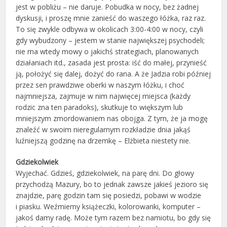
jest w pobliżu – nie daruje. Pobudka w nocy, bez żadnej
dyskusji, i proszę mnie zanieść do waszego łóżka, raz raz.
To się zwykle odbywa w okolicach 3:00-4:00 w nocy, czyli
gdy wybudzony – jestem w stanie największej psychodeli;
nie ma wtedy mowy o jakichś strategiach, planowanych
działaniach itd., zasada jest prosta: iść do małej, przynieść
ją, położyć się dalej, dożyć do rana. A że Jadzia robi później
przez sen prawdziwe oberki w naszym łóżku, i choć
najmniejsza, zajmuje w nim najwięcej miejsca (każdy
rodzic zna ten paradoks), skutkuje to większym lub
mniejszym zmordowaniem nas obojga. Z tym, że ja mogę
znaleźć w swoim nieregularnym rozkładzie dnia jakąś
luźniejszą godzinę na drzemkę – Elżbieta niestety nie.
Gdziekolwiek
Wyjechać. Gdzieś, gdziekolwiek, na parę dni. Do głowy
przychodzą Mazury, bo to jednak zawsze jakieś jezioro się
znajdzie, parę godzin tam się posiedzi, pobawi w wodzie
i piasku. Weźmiemy książeczki, kolorowanki, komputer –
jakoś damy radę. Może tym razem bez namiotu, bo gdy się