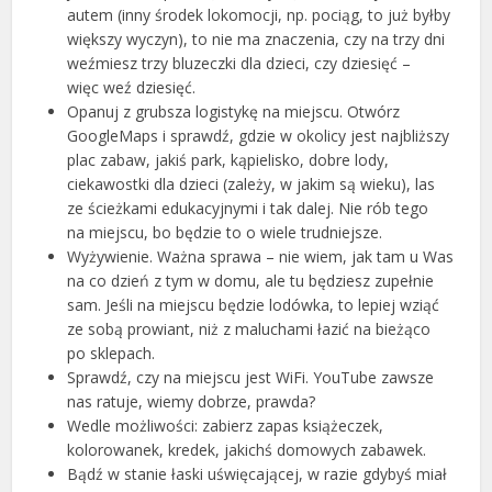
autem (inny środek lokomocji, np. pociąg, to już byłby
większy wyczyn), to nie ma znaczenia, czy na trzy dni
weźmiesz trzy bluzeczki dla dzieci, czy dziesięć –
więc weź dziesięć.
Opanuj z grubsza logistykę na miejscu. Otwórz
GoogleMaps i sprawdź, gdzie w okolicy jest najbliższy
plac zabaw, jakiś park, kąpielisko, dobre lody,
ciekawostki dla dzieci (zależy, w jakim są wieku), las
ze ścieżkami edukacyjnymi i tak dalej. Nie rób tego
na miejscu, bo będzie to o wiele trudniejsze.
Wyżywienie. Ważna sprawa – nie wiem, jak tam u Was
na co dzień z tym w domu, ale tu będziesz zupełnie
sam. Jeśli na miejscu będzie lodówka, to lepiej wziąć
ze sobą prowiant, niż z maluchami łazić na bieżąco
po sklepach.
Sprawdź, czy na miejscu jest WiFi. YouTube zawsze
nas ratuje, wiemy dobrze, prawda?
Wedle możliwości: zabierz zapas książeczek,
kolorowanek, kredek, jakichś domowych zabawek.
Bądź w stanie łaski uświęcającej, w razie gdybyś miał