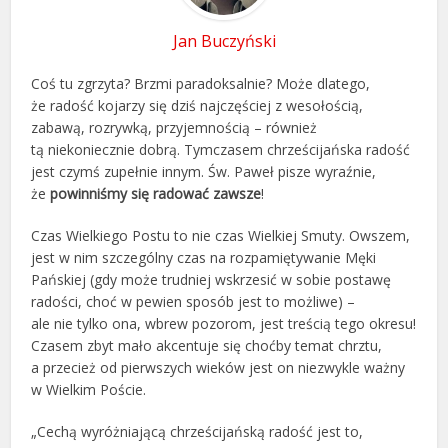
Jan Buczyński
Coś tu zgrzyta? Brzmi paradoksalnie? Może dlatego,
że radość kojarzy się dziś najczęściej z wesołością,
zabawą, rozrywką, przyjemnością – również
tą niekoniecznie dobrą. Tymczasem chrześcijańska radość
jest czymś zupełnie innym. Św. Paweł pisze wyraźnie,
że
powinniśmy się radować
zawsze
!
Czas Wielkiego Postu to nie czas Wielkiej Smuty. Owszem,
jest w nim szczególny czas na rozpamiętywanie Męki
Pańskiej (gdy może trudniej wskrzesić w sobie postawę
radości, choć w pewien sposób jest to możliwe) –
ale nie tylko ona, wbrew pozorom, jest treścią tego okresu!
Czasem zbyt mało akcentuje się choćby temat chrztu,
a przecież od pierwszych wieków jest on niezwykle ważny
w Wielkim Poście.
„Cechą wyróżniającą chrześcijańską radość jest to,