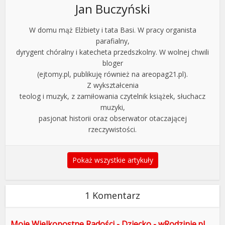
Jan Buczyński
W domu mąż Elżbiety i tata Basi. W pracy organista
parafialny,
dyrygent chóralny i katecheta przedszkolny. W wolnej chwili
bloger
(ejtomy.pl, publikuję również na areopag21.pl).
Z wykształcenia
teolog i muzyk, z zamiłowania czytelnik książek, słuchacz
muzyki,
pasjonat historii oraz obserwator otaczającej
rzeczywistości.
Pokaż wszystkie artykuły
1 Komentarz
Moje Wielkopostne Radości - Dziecko - wRodzinie.pl