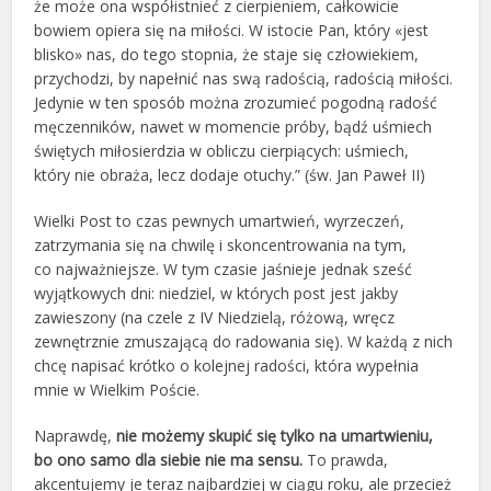
że może ona współistnieć z cierpieniem, całkowicie
bowiem opiera się na miłości. W istocie Pan, który «jest
blisko» nas, do tego stopnia, że staje się człowiekiem,
przychodzi, by napełnić nas swą radością, radością miłości.
Jedynie w ten sposób można zrozumieć pogodną radość
męczenników, nawet w momencie próby, bądź uśmiech
świętych miłosierdzia w obliczu cierpiących: uśmiech,
który nie obraża, lecz dodaje otuchy.” (św. Jan Paweł II)
Wielki Post to czas pewnych umartwień, wyrzeczeń,
zatrzymania się na chwilę i skoncentrowania na tym,
co najważniejsze. W tym czasie jaśnieje jednak sześć
wyjątkowych dni: niedziel, w których post jest jakby
zawieszony (na czele z IV Niedzielą, różową, wręcz
zewnętrznie zmuszającą do radowania się). W każdą z nich
chcę napisać krótko o kolejnej radości, która wypełnia
mnie w Wielkim Poście.
Naprawdę,
nie możemy skupić się tylko na umartwieniu,
bo ono samo dla siebie nie ma sensu.
To prawda,
akcentujemy je teraz najbardziej w ciągu roku, ale przecież