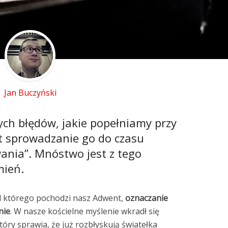
Jan Buczyński
ych błędów, jakie popełniamy przy
st sprowadzanie go do czasu
ania”. Mnóstwo jest z tego
ień.
od którego pochodzi nasz Adwent,
oznaczanie
nie
. W nasze kościelne myślenie wkradł się
tóry sprawia, że już rozbłyskują światełka