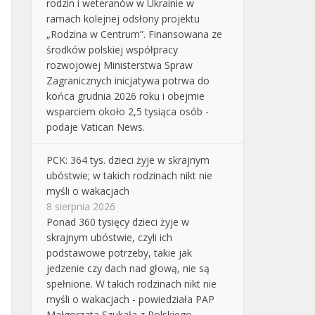
rodzin i weteranów w Ukrainie w
ramach kolejnej odsłony projektu
„Rodzina w Centrum”. Finansowana ze
środków polskiej współpracy
rozwojowej Ministerstwa Spraw
Zagranicznych inicjatywa potrwa do
końca grudnia 2026 roku i obejmie
wsparciem około 2,5 tysiąca osób -
podaje Vatican News.
PCK: 364 tys. dzieci żyje w skrajnym
ubóstwie; w takich rodzinach nikt nie
myśli o wakacjach
8 sierpnia 2026
Ponad 360 tysięcy dzieci żyje w
skrajnym ubóstwie, czyli ich
podstawowe potrzeby, takie jak
jedzenie czy dach nad głową, nie są
spełnione. W takich rodzinach nikt nie
myśli o wakacjach - powiedziała PAP
Małgorzata Szukała z Polskiego