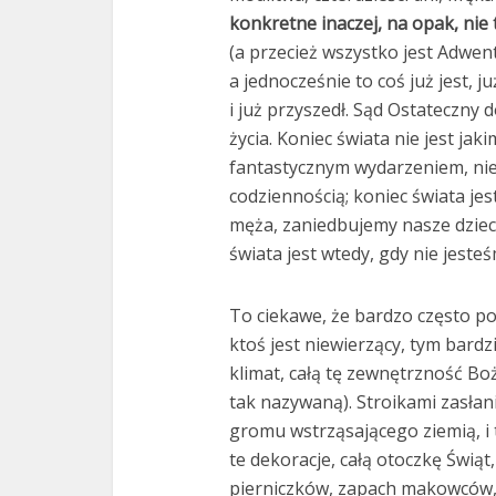
konkretne inaczej, na opak, nie 
(a przecież wszystko jest Adwente
a jednocześnie to coś już jest, j
i już przyszedł. Sąd Ostateczny 
życia. Koniec świata nie jest ja
fantastycznym wydarzeniem, nie 
codziennością; koniec świata je
męża, zaniedbujemy nasze dziec
świata jest wtedy, gdy nie jeste
To ciekawe, że bardzo często po
ktoś jest niewierzący, tym bard
klimat, całą tę zewnętrzność B
tak nazywaną). Stroikami zasła
gromu wstrząsającego ziemią, i t
te dekoracje, całą otoczkę Świą
pierniczków, zapach makowców, 