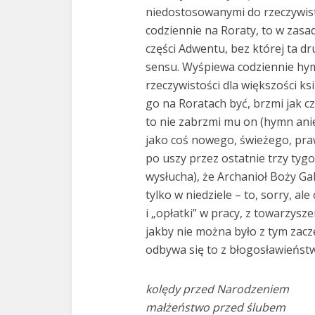
niedostosowanymi do rzeczywiste
codziennie na Roraty, to w zasa
części Adwentu, bez której ta d
sensu. Wyśpiewa codziennie hym
rzeczywistości dla większości ks
go na Roratach być, brzmi jak cz
to nie zabrzmi mu on (hymn anie
jako coś nowego, świeżego, pra
po uszy przez ostatnie trzy tyg
wysłucha), że Archanioł Boży Gab
tylko w niedziele – to, sorry, ale 
i „opłatki” w pracy, z towarzysz
jakby nie można było z tym zacz
odbywa się to z błogosławieńst
kolędy przed Narodzeniem
małżeństwo przed ślubem