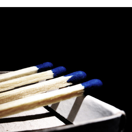
Stefan Radziszewski
ks. Stefan Radziszewski