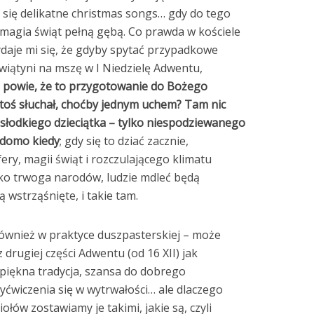
 się delikatne christmas songs… gdy do tego
 magia świąt pełną gębą. Co prawda w kościele
wydaje mi się, że gdyby spytać przypadkowe
wiątyni na mszę w I Niedzielę Adwentu,
 powie, że to przygotowanie do Bożego
ktoś słuchał, choćby jednym uchem? Tam nic
słodkiego dzieciątka – tylko niespodziewanego
iadomo kiedy
; gdy się to dziać zacznie,
ery, magii świąt i rozczulającego klimatu
ko trwoga narodów, ludzie mdleć będą
 wstrząśnięte, i takie tam.
Również w praktyce duszpasterskiej – może
z drugiej części Adwentu (od 16 XII) jak
 piękna tradycja, szansa do dobrego
wiczenia się w wytrwałości… ale dlaczego
łów zostawiamy je takimi, jakie są, czyli