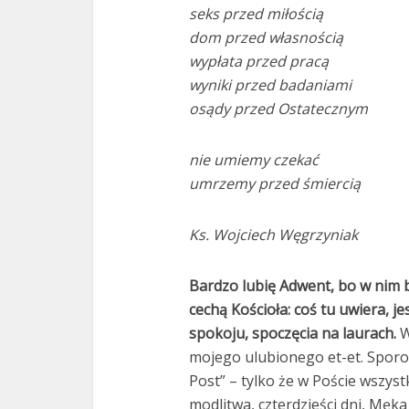
seks przed miłością
dom przed własnością
wypłata przed pracą
wyniki przed badaniami
osądy przed Ostatecznym
nie umiemy czekać
umrzemy przed śmiercią
Ks. Wojciech Węgrzyniak
Bardzo lubię Adwent, bo w nim b
cechą Kościoła: coś tu uwiera, je
spokoju, spoczęcia na laurach.
W
mojego ulubionego et-et. Sporo l
Post” – tylko że w Poście wszyst
modlitwa, czterdzieści dni, Męka