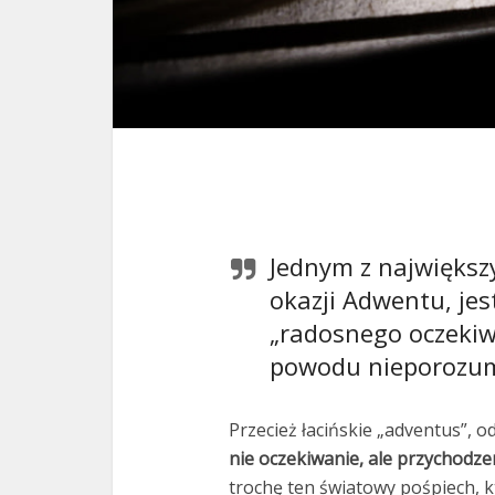
Jednym z największ
okazji Adwentu, je
„radosnego oczekiw
powodu nieporozum
Przecież łacińskie „adventus”, 
nie oczekiwanie, ale przychodze
trochę ten światowy pośpiech, k