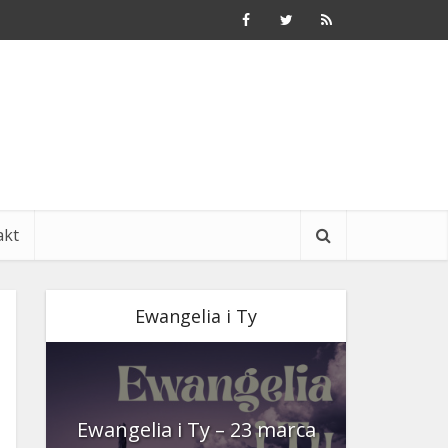
akt
Ewangelia i Ty
nia
Ewangelia i Ty – 23 marca
Ewangeli