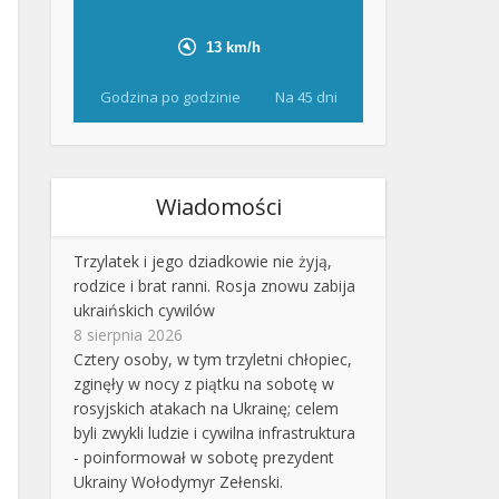
Godzina po godzinie
Na 45 dni
Wiadomości
Trzylatek i jego dziadkowie nie żyją,
rodzice i brat ranni. Rosja znowu zabija
ukraińskich cywilów
8 sierpnia 2026
Cztery osoby, w tym trzyletni chłopiec,
zginęły w nocy z piątku na sobotę w
rosyjskich atakach na Ukrainę; celem
byli zwykli ludzie i cywilna infrastruktura
- poinformował w sobotę prezydent
Ukrainy Wołodymyr Zełenski.