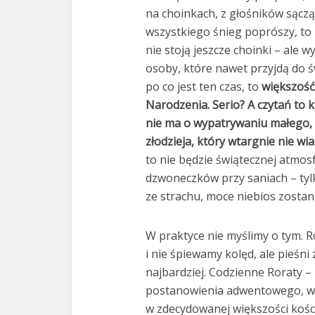
na choinkach, z głośników sączą
wszystkiego śnieg poprószy, to
nie stoją jeszcze choinki – ale 
osoby, które nawet przyjdą do ś
po co jest ten czas, to
większość
Narodzenia. Serio?
A czytań to 
nie ma o wypatrywaniu małego, 
złodzieja, który wtargnie nie w
to nie będzie świątecznej atmosf
dzwoneczków przy saniach – tyl
ze strachu, moce niebios zostaną
W praktyce nie myślimy o tym. 
i nie śpiewamy kolęd, ale pieśni 
najbardziej. Codzienne Roraty –
postanowienia adwentowego, wyć
w zdecydowanej większości kościo