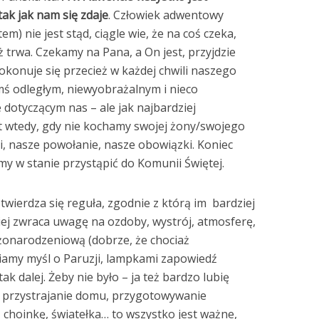
tak jak nam się zdaje
. Człowiek adwentowy
m) nie jest stąd, ciągle wie, że na coś czeka,
uż trwa. Czekamy na Pana, a On jest, przyjdzie
dokonuje się przecież w każdej chwili naszego
kimś odległym, niewyobrażalnym i nieco
dotyczącym nas – ale jak najbardziej
st wtedy, gdy nie kochamy swojej żony/swojego
i, nasze powołanie, nasze obowiązki. Koniec
śmy w stanie przystąpić do Komunii Świętej.
twierdza się reguła, zgodnie z którą im bardziej
ziej zwraca uwagę na ozdoby, wystrój, atmosferę,
ożonarodzeniową (dobrze, że chociaż
niamy myśl o Paruzji, lampkami zapowiedź
ak dalej. Żeby nie było – ja też bardzo lubię
t, przystrajanie domu, przygotowywanie
choinkę, światełka… to wszystko jest ważne,