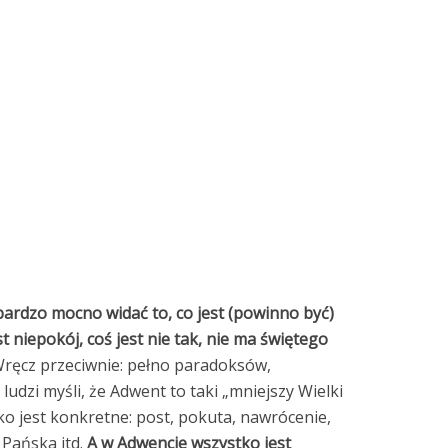
ardzo mocno widać to, co jest (powinno być)
st niepokój, coś jest nie tak, nie ma świętego
ręcz przeciwnie: pełno paradoksów,
udzi myśli, że Adwent to taki „mniejszy Wielki
ko jest konkretne: post, pokuta, nawrócenie,
 Pańska itd.
A w Adwencie wszystko jest