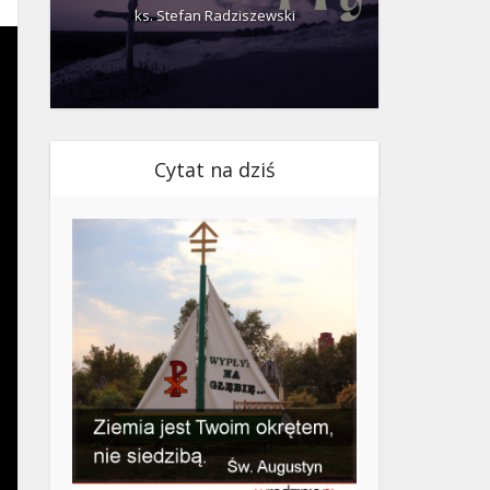
ks. Stefan Radziszewski
ks.
Cytat na dziś