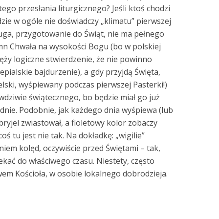
go przesłania liturgicznego? Jeśli ktoś chodzi
dzie w ogóle nie doświadczy „klimatu” pierwszej
ruga, przygotowanie do Świąt, nie ma pełnego
n Chwała na wysokości Bogu (bo w polskiej
ięży logiczne stwierdzenie, że nie powinno
epialskie bajdurzenie), a gdy przyjdą Święta,
lski, wyśpiewany podczas pierwszej Pasterki!)
wdziwie świątecznego, bo będzie miał go już
odnie. Podobnie, jak każdego dnia wyśpiewa (lub
ryjel zwiastował, a fioletowy kolor zobaczy
coś tu jest nie tak. Na dokładkę: „wigilie”
eniem kolęd, oczywiście przed Świętami – tak,
ekać do właściwego czasu. Niestety, często
wem Kościoła, w osobie lokalnego dobrodzieja.