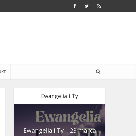
akt
Ewangelia i Ty
nia
Ewangelia i Ty – 23 marca
Ewangeli