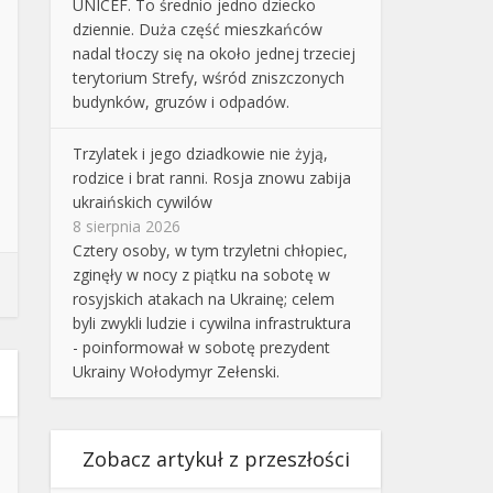
UNICEF. To średnio jedno dziecko
dziennie. Duża część mieszkańców
nadal tłoczy się na około jednej trzeciej
terytorium Strefy, wśród zniszczonych
budynków, gruzów i odpadów.
Trzylatek i jego dziadkowie nie żyją,
rodzice i brat ranni. Rosja znowu zabija
ukraińskich cywilów
8 sierpnia 2026
Cztery osoby, w tym trzyletni chłopiec,
zginęły w nocy z piątku na sobotę w
rosyjskich atakach na Ukrainę; celem
byli zwykli ludzie i cywilna infrastruktura
- poinformował w sobotę prezydent
Ukrainy Wołodymyr Zełenski.
Zobacz artykuł z przeszłości