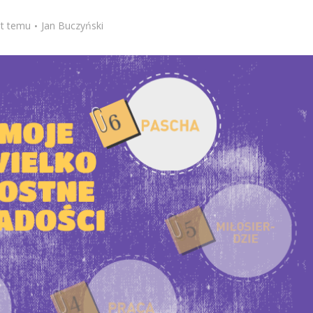
Stefan Radziszewski
ks. Stefan Radziszewski
at temu
Jan Buczyński