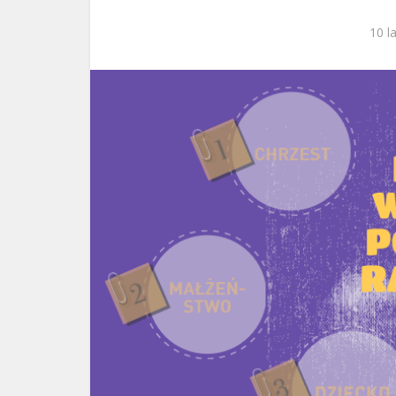
ks. 
10 l