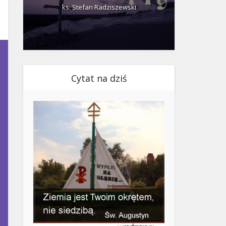
ks. Stefan Radziszewski
ks.
Cytat na dziś