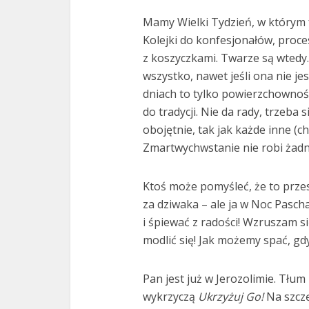
Mamy Wielki Tydzień, w którym f
Kolejki do konfesjonałów, proc
z koszyczkami. Twarze są wtedy
wszystko, nawet jeśli ona nie jes
dniach to tylko powierzchownoś
do tradycji. Nie da rady, trzeba
obojętnie, tak jak każde inne (ch
Zmartwychwstanie nie robi żad
Ktoś może pomyśleć, że to prze
za dziwaka – ale ja w Noc Pasc
i śpiewać z radości! Wzruszam si
modlić się! Jak możemy spać, g
Pan jest już w Jerozolimie. Tłum
wykrzyczą
Ukrzyżuj Go!
Na szczę