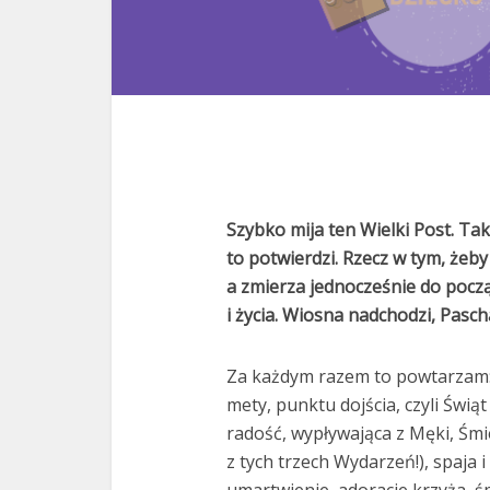
Szybko mija ten Wielki Post. Tak
to potwierdzi. Rzecz w tym, żeb
a zmierza jednocześnie do począt
i życia. Wiosna nadchodzi, Pasch
Za każdym razem to powtarzam:
mety, punktu dojścia, czyli Świą
radość, wypływająca z Męki, Śmi
z tych trzech Wydarzeń!), spaja
umartwienie, adoracje krzyża, ś