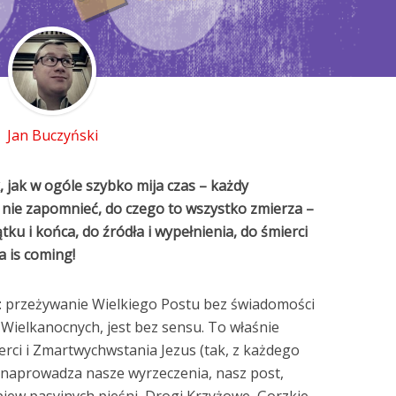
Jan Buczyński
, jak w ogóle szybko mija czas – każdy
y nie zapomnieć, do czego to wszystko zmierza –
ku i końca, do źródła i wypełnienia, do śmierci
a is coming!
 przeżywanie Wielkiego Postu bez świadomości
t Wielkanocnych, jest bez sensu. To właśnie
erci i Zmartwychwstania Jezus (tak, z każdego
 i naprowadza nasze wyrzeczenia, nasz post,
piew pasyjnych pieśni, Drogi Krzyżowe, Gorzkie