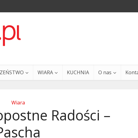
CZEŃSTWO
WIARA
KUCHNIA
O nas
Kont
Wiara
opostne Radości –
Pascha
a i Ty – 29 grudnia
Ewangelia i Ty – 27 grud