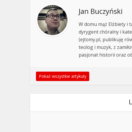
Jan Buczyński
W domu mąż Elżbiety i ta
dyrygent chóralny i kat
(ejtomy.pl, publikuję ró
teolog i muzyk, z zamiło
pasjonat historii oraz o
Pokaż wszystkie artykuły
L