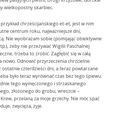
ny wielkopostny skarbiec.
przykład chrześcijańskiego et-et, jest w nim
utne centrum roku, najważniejsze dni,
ocą. Nie wyobrażam sobie (pomijając obiektywne
tp.), żeby nie przeżywać Wigilii Paschalnej
czne, trzeba to zrobić. Zagłębić się w całą
na nowo. Odnowić przyrzeczenia chrzcielne.
z ostatnie czterdzieści dni, a teraz powtarzane
trzeba było teraz wyrównać czas bez tego śpiewu.
ładnie tego wymęczonego i strzaskanego
nego, złożonego do grobu, wreszcie –
Krew, przelaną za moje grzechy. Nie móc spać
duje, zwycięża, żyje.