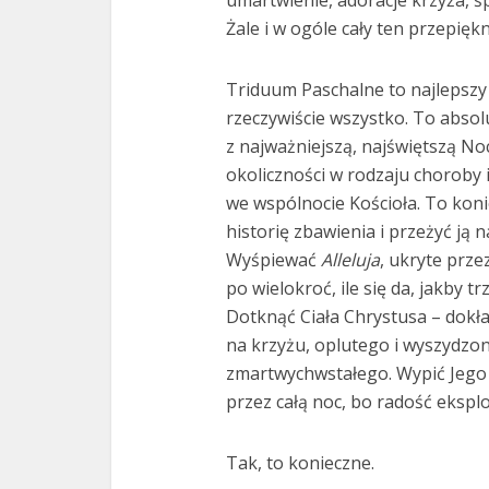
Żale i w ogóle cały ten przepięk
Triduum Paschalne to najlepszy 
rzeczywiście wszystko. To absol
z najważniejszą, najświętszą N
okoliczności w rodzaju choroby i
we wspólnocie Kościoła. To konie
historię zbawienia i przeżyć ją 
Wyśpiewać
Alleluja
, ukryte prze
po wielokroć, ile się da, jakby 
Dotknąć Ciała Chrystusa – dok
na krzyżu, oplutego i wyszydzo
zmartwychwstałego. Wypić Jego 
przez całą noc, bo radość eksplo
Tak, to konieczne.