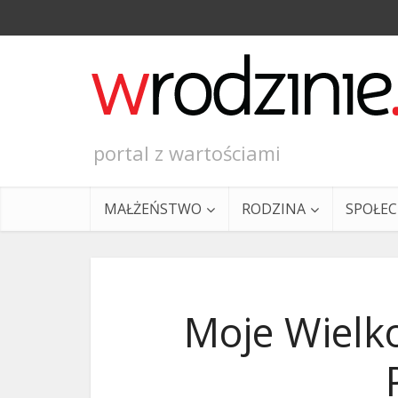
portal z wartościami
MAŁŻEŃSTWO
RODZINA
SPOŁE
Moje Wielk
Ewangeli