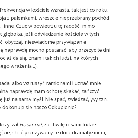
rekwencja w kościele wzrasta, tak jest co roku.
esja z palemkami, wreszcie nieprzebrany pochód
… inne. Czuć w powietrzu tę radość, mimo
t głęboka, jeśli odwiedzenie kościoła w tych
ć, obyczaj, nieświadome przywiązanie
 się naprawdę mocno postarać, aby przeżyć te dni
ociaż da się, znam i takich ludzi, na których
nego wrażenia…).
sada, albo wzruszyć ramionami i uznać mnie
halną naprawdę mam ochotę skakać, tańczyć
ę już na samą myśl. Nie spać, zwiedzać, yyy tzn.
dy dokonuje się nasze Odkupienie?
 krzyczał
Hosanna!
, za chwilę ci sami ludzie
ście, choć przeżywamy te dni z dramatyzmem,