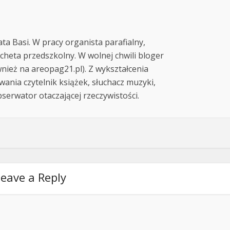
ta Basi. W pracy organista parafialny,
echeta przedszkolny. W wolnej chwili bloger
wnież na areopag21.pl). Z wykształcenia
wania czytelnik książek, słuchacz muzyki,
bserwator otaczającej rzeczywistości.
eave a Reply