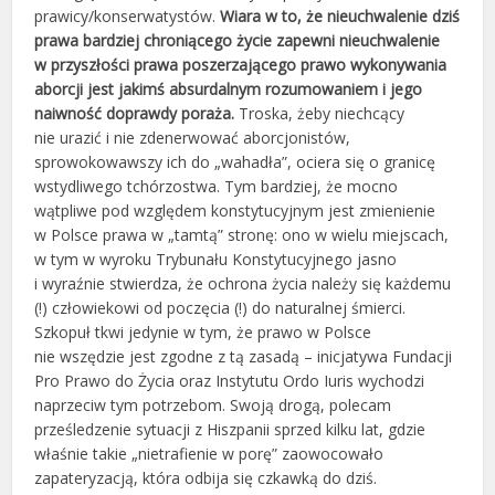
prawicy/konserwatystów.
Wiara w to, że nieuchwalenie dziś
prawa bardziej chroniącego życie zapewni nieuchwalenie
w przyszłości prawa poszerzającego prawo wykonywania
aborcji jest jakimś absurdalnym rozumowaniem i jego
naiwność doprawdy poraża.
Troska, żeby niechcący
nie urazić i nie zdenerwować aborcjonistów,
sprowokowawszy ich do „wahadła”, ociera się o granicę
wstydliwego tchórzostwa. Tym bardziej, że mocno
wątpliwe pod względem konstytucyjnym jest zmienienie
w Polsce prawa w „tamtą” stronę: ono w wielu miejscach,
w tym w wyroku Trybunału Konstytucyjnego jasno
i wyraźnie stwierdza, że ochrona życia należy się każdemu
(!) człowiekowi od poczęcia (!) do naturalnej śmierci.
Szkopuł tkwi jedynie w tym, że prawo w Polsce
nie wszędzie jest zgodne z tą zasadą – inicjatywa Fundacji
Pro Prawo do Życia oraz Instytutu Ordo Iuris wychodzi
naprzeciw tym potrzebom. Swoją drogą, polecam
prześledzenie sytuacji z Hiszpanii sprzed kilku lat, gdzie
właśnie takie „nietrafienie w porę” zaowocowało
zapateryzacją, która odbija się czkawką do dziś.