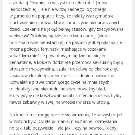
i tak dalej. Pewnie, to wszystko trzeba robić (znów:
jednocześnie) – ale nie widzę żadnego logicznego
argumentu na poparcie tezy, że należy wstrzymać się
z uchwaleniem prawa, które chroni życie nienarodzonych
dzieci. Czekanie na jakąś pełnię czasów, gdy zdecydowana
większość Polaków będzie przeciwna aborcji (akurat
ta liczba rośnie nieustannie), na palcach jednej ręki będzie
można policzyć feministki machające wieszakami,
w każdym mieście powiatowym będzie hospicjum
perinatalne, a kobiety dotknięte przemocą seksualną będą
otoczone maksymalną, czułą i troskliwą opieką rodziny,
sąsiadów i lokalnej społeczności – i dopiero wówczas
uchwalanie prawa chroniącego życie najmniejszych,
to idealistyczne pięknoduchostwo, poważny błąd,
który gdyby nie kosztował nadal uśmiercania dzieci, byłby
nawet zabawny w swej naiwności i wierze w utopię.
Na koniec: nie mogę oprzeć się wrażeniu, że wszystko już
w historii było. Ciągłe dumanie, nieustanne rozmyślania
no tak, tak, oczywiście… ale jak… czy na pewno… kiedy…
w jaki sposób? – sorry, ale dla mnie to identyczna postawa