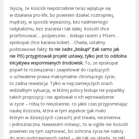
Słyszę, że Kościół niepotrzebnie teraz wplątuje się
w działania pro-life, bo powinien działać roztropniej,
mądrzej, w sposób wyważony, bez nadmiernego
radykalizmu, bez zrażania i tak dalej. Kościół chce
przeforsować… pośpiesznie… biskupi razem z PiSem…
episkopat chce karania kobiet… Chwila, ustalmy
podstawowe fakty:
to nie żadni „biskupi” (tak samo jak
nie PiS) przygotowali projekt ustawy, tylko jest to oddolna
inicjatywa wspomnianych środowisk.
To, że episkopat
poparł te rozwiązania i zaapelował do rządzących
o uchwalenie prawa maksymalnie chroniącego życie,
to żadna rewelacja. Tylko w najczarniejszych snach
widziałbym sytuację, w której polscy biskupi nie poparliby
takich propozycji i nie apelowali o ich wprowadzenie
w życie – robią to nieustannie, co jakiś czas przypominając
naukę Kościoła, która w tym aspekcie (jak mało
którym w dzisiejszych czasach) jest trwała, niezmienna
i jednoznaczna. Nawiasem mówiąc, to w ogóle nie Kościół
powinien się tym zajmować, bo ochrona życia nie należy
do jego podstawowych zadań – ale tak się składa, że nikt