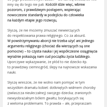
inny się do tego nie pali.
Kościół idzie więc, wbrew
pozorom, z prawdziwym postępem, wspierając
nowoczesne standardy w podejściu do człowieka
na każdym etapie jego rozwoju,
Słyszę, że nie możemy zmuszać niewierzących
do respektowania prawa religijnego. Co za absurd
.
W powstrzymywaniu aborcji nie trzeba użyć ani jednego
argumentu religijnego (chociaż dla wierzących są one
pomocne) – to czysta nauka i jej współczesne osiągnięcia
wyraźnie pokazują nam cud początku życia ludzkiego.
Uporczywe wykazywanie, że płód to nie dziecko itp.
to prawdziwy ciemnogród, ślepy na najnowsze wskazania
nauki.
Słyszę wreszcie, że nie wolno nam pomijać w tym
wszystkim dramatu kobiet: dotkniętych widmem choroby
(zwłaszcza nieuleczalnej) swojego dziecka; zranionych
niewyobrażalnym bólem gwałtu; borykających się
z wieloma problemami. To prawda – ale, przepraszam