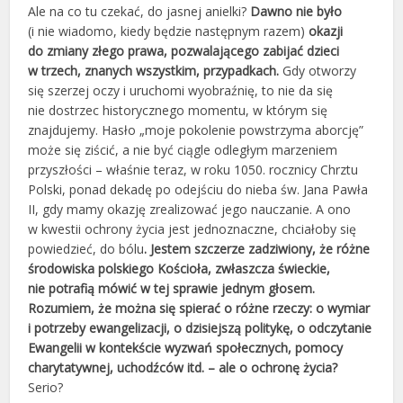
Ale na co tu czekać, do jasnej anielki?
Dawno nie było
(i nie wiadomo, kiedy będzie następnym razem)
okazji
do zmiany złego prawa, pozwalającego zabijać dzieci
w trzech, znanych wszystkim, przypadkach.
Gdy otworzy
się szerzej oczy i uruchomi wyobraźnię, to nie da się
nie dostrzec historycznego momentu, w którym się
znajdujemy. Hasło „moje pokolenie powstrzyma aborcję”
może się ziścić, a nie być ciągle odległym marzeniem
przyszłości – właśnie teraz, w roku 1050. rocznicy Chrztu
Polski, ponad dekadę po odejściu do nieba św. Jana Pawła
II, gdy mamy okazję zrealizować jego nauczanie. A ono
w kwestii ochrony życia jest jednoznaczne, chciałoby się
powiedzieć, do bólu
. Jestem szczerze zadziwiony, że różne
środowiska polskiego Kościoła, zwłaszcza świeckie,
nie potrafią mówić w tej sprawie jednym głosem.
Rozumiem, że można się spierać o różne rzeczy: o wymiar
i potrzeby ewangelizacji, o dzisiejszą politykę, o odczytanie
Ewangelii w kontekście wyzwań społecznych, pomocy
charytatywnej, uchodźców itd. – ale o ochronę życia?
Serio?