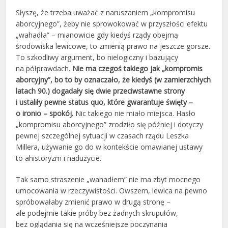
Słyszę, że trzeba uważać z naruszaniem „kompromisu
aborcyjnego”, żeby nie sprowokować w przyszłości efektu
„wahadła” – mianowicie gdy kiedyś rządy obejmą
środowiska lewicowe, to zmienią prawo na jeszcze gorsze.
To szkodliwy argument, bo nielogiczny i bazujący
na półprawdach.
Nie ma czegoś takiego jak „kompromis
aborcyjny”, bo to by oznaczało, że kiedyś (w zamierzchłych
latach 90.) dogadały się dwie przeciwstawne strony
i ustaliły pewne status quo, które gwarantuje święty –
o ironio – spokój.
Nic takiego nie miało miejsca. Hasło
„kompromisu aborcyjnego” zrodziło się później i dotyczy
pewnej szczególnej sytuacji w czasach rządu Leszka
Millera, używanie go do w kontekście omawianej ustawy
to ahistoryzm i nadużycie.
Tak samo straszenie „wahadłem” nie ma zbyt mocnego
umocowania w rzeczywistości. Owszem, lewica na pewno
spróbowałaby zmienić prawo w drugą stronę –
ale podejmie takie próby bez żadnych skrupułów,
bez oglądania się na wcześniejsze poczynania