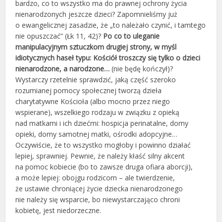
bardzo, co to wszystko ma do prawnej ochrony życia
nienarodzonych jeszcze dzieci? Zapomnieliśmy już
o ewangelicznej zasadzie, że „to należało czynić, i tamtego
nie opuszczać” (Łk 11, 42)?
Po co to uleganie
manipulacyjnym sztuczkom drugiej strony, w myśl
idiotycznych haseł typu: Kościół troszczy się tylko o dzieci
nienarodzone, a narodzone…
(nie będę kończył)?
Wystarczy rzetelnie sprawdzić, jaką część szeroko
rozumianej pomocy społecznej tworzą dzieła
charytatywne Kościoła (albo mocno przez niego
wspierane), wszelkiego rodzaju w związku z opieką
nad matkami i ich dziećmi: hospicja perinatalne, domy
opieki, domy samotnej matki, ośrodki adopcyjne…
Oczywiście, że to wszystko mogłoby i powinno działać
lepiej, sprawniej. Pewnie, że należy kłaść silny akcent
na pomoc kobiecie (bo to zawsze druga ofiara aborcji),
a może lepiej: obojgu rodzicom – ale twierdzenie,
że ustawie chroniącej życie dziecka nienarodzonego
nie należy się wsparcie, bo niewystarczająco chroni
kobietę, jest niedorzeczne.