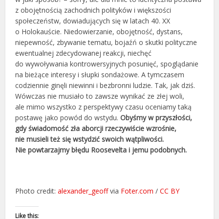
z obojętnością zachodnich polityków i większości
społeczeństw, dowiadujących się w latach 40. XX
o Holokauście. Niedowierzanie, obojętność, dystans,
niepewność, zbywanie tematu, bojaźń o skutki polityczne
ewentualnej zdecydowanej reakcji, niechęć
do wywoływania kontrowersyjnych posunięć, spoglądanie
na bieżące interesy i słupki sondażowe. A tymczasem
codziennie ginęli niewinni i bezbronni ludzie. Tak, jak dziś.
Wówczas nie musiało to zawsze wynikać ze złej woli,
ale mimo wszystko z perspektywy czasu oceniamy taką
postawę jako powód do wstydu.
Obyśmy w przyszłości,
gdy świadomość zła aborcji rzeczywiście wzrośnie,
nie musieli też się wstydzić swoich wątpliwości.
Nie powtarzajmy błędu Roosevelta i jemu podobnych.
Photo credit:
alexander_geoff
via
Foter.com
/
CC BY
Like this: