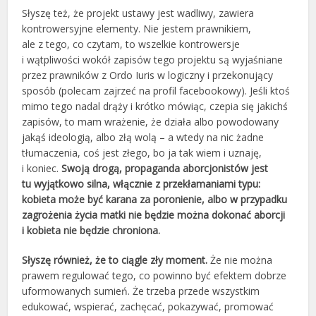
Słyszę też, że projekt ustawy jest wadliwy, zawiera
kontrowersyjne elementy. Nie jestem prawnikiem,
ale z tego, co czytam, to wszelkie kontrowersje
i wątpliwości wokół zapisów tego projektu są wyjaśniane
przez prawników z Ordo Iuris w logiczny i przekonujący
sposób (polecam zajrzeć na profil facebookowy). Jeśli ktoś
mimo tego nadal drąży i krótko mówiąc, czepia się jakichś
zapisów, to mam wrażenie, że działa albo powodowany
jakąś ideologią, albo złą wolą – a wtedy na nic żadne
tłumaczenia, coś jest złego, bo ja tak wiem i uznaję,
i koniec.
Swoją drogą, propaganda aborcjonistów jest
tu wyjątkowo silna, włącznie z przekłamaniami typu:
kobieta może być karana za poronienie, albo w przypadku
zagrożenia życia matki nie będzie można dokonać aborcji
i kobieta nie będzie chroniona.
Słyszę również, że to ciągle zły moment.
Że nie można
prawem regulować tego, co powinno być efektem dobrze
uformowanych sumień. Że trzeba przede wszystkim
edukować, wspierać, zachęcać, pokazywać, promować