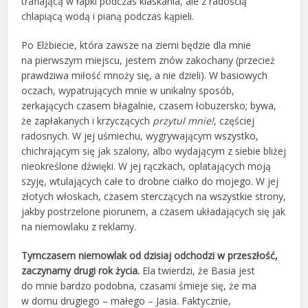
trafiającą w łapki podczas klaskania, ale z radością
chlapiącą wodą i pianą podczas kąpieli.
Po Elżbiecie, która zawsze na ziemi będzie dla mnie
na pierwszym miejscu, jestem znów zakochany (przecież
prawdziwa miłość mnoży się, a nie dzieli). W basiowych
oczach, wypatrujących mnie w unikalny sposób,
zerkających czasem błagalnie, czasem łobuzersko; bywa,
że zapłakanych i krzyczących
przytul mnie!
, częściej
radosnych. W jej uśmiechu, wygrywającym wszystko,
chichrającym się jak szalony, albo wydającym z siebie bliżej
nieokreślone dźwięki. W jej rączkach, oplatających moją
szyję, wtulających całe to drobne ciałko do mojego. W jej
złotych włoskach, czasem sterczących na wszystkie strony,
jakby postrzelone piorunem, a czasem układających się jak
na niemowlaku z reklamy.
Tymczasem niemowlak od dzisiaj odchodzi w przeszłość,
zaczynamy drugi rok życia.
Ela twierdzi, że Basia jest
do mnie bardzo podobna, czasami śmieje się, że ma
w domu drugiego – małego – Jasia. Faktycznie,