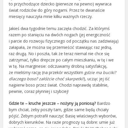
to przychodzące dziecko (pierwsze na pewno) wywraca
świat rodziców do góry nogami. Przez te dwanaście
miesięcy nauczyła mnie kilku ważnych rzeczy.
Jakieś dwa tygodnie temu zaczęła chodzić. Za którymś
razem po stanięciu na dwóch nogach (jej energiczność
i parcie do rozwoju fizycznego od początku nas zadziwiają)
załapała, że można się przemieścić stawiając raz jedną,
raz drugą. No i poszła, tak że teraz niemal nie chce się
zatrzymać, tylko drepcze po całym mieszkaniu, w tę i we
w tę. Na marginesie: odczuwamy drobną satysfakcję,
że mieliśmy rację (na przekór wszystkim
gdzie ma buciki?
dlaczego boso? załóżcie choć skarpetki!
), ucząc jej iść
najpierw boso przez świat. Chodzi naprawdę stabilnie,
pewnie, coraz płynniej i szybciej!
Gdzie te – kruche jeszcze – nożyny ją poniosą?
Bardzo
bym chciał, żeby poszły tam, gdzie same będą chciały
pójść. Żebym potrafił nauczyć Basię właściwych wyborów,
dobrych kierunków. Na razie prognozy są dobre: umie już