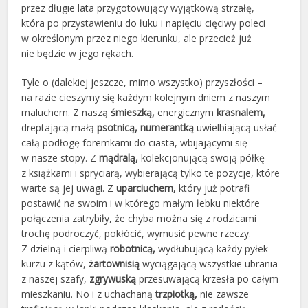
przez długie lata przygotowujący wyjątkową strzałę,
która po przystawieniu do łuku i napięciu cięciwy poleci
w określonym przez niego kierunku, ale przecież już
nie będzie w jego rękach.
Tyle o (dalekiej jeszcze, mimo wszystko) przyszłości –
na razie cieszymy się każdym kolejnym dniem z naszym
maluchem. Z naszą
śmieszką,
energicznym
krasnalem,
dreptającą małą
psotnicą, numerantką
uwielbiającą usłać
całą podłogę foremkami do ciasta, wbijającymi się
w nasze stopy. Z
mądralą,
kolekcjonującą swoją półkę
z książkami i spryciarą, wybierającą tylko te pozycje, które
warte są jej uwagi. Z
uparciuchem,
który już potrafi
postawić na swoim i w którego małym łebku niektóre
połączenia zatrybiły, że chyba można się z rodzicami
trochę podroczyć, pokłócić, wymusić pewne rzeczy.
Z dzielną i cierpliwą
robotnicą,
wydłubującą każdy pyłek
kurzu z kątów,
żartownisią
wyciągającą wszystkie ubrania
z naszej szafy,
zgrywuską
przesuwającą krzesła po całym
mieszkaniu. No i z uchachaną
trzpiotką,
nie zawsze