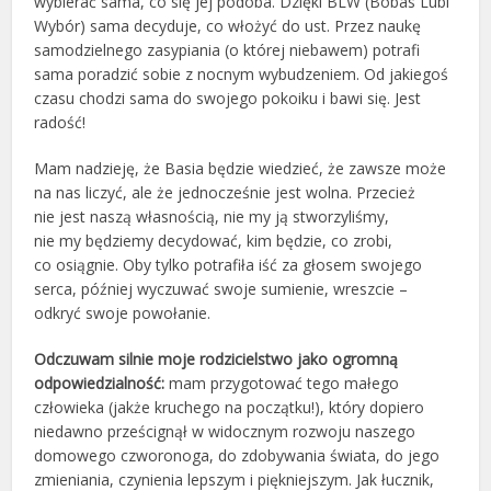
wybierać sama, co się jej podoba. Dzięki BLW (Bobas Lubi
Wybór) sama decyduje, co włożyć do ust. Przez naukę
samodzielnego zasypiania (o której niebawem) potrafi
sama poradzić sobie z nocnym wybudzeniem. Od jakiegoś
czasu chodzi sama do swojego pokoiku i bawi się. Jest
radość!
Mam nadzieję, że Basia będzie wiedzieć, że zawsze może
na nas liczyć, ale że jednocześnie jest wolna. Przecież
nie jest naszą własnością, nie my ją stworzyliśmy,
nie my będziemy decydować, kim będzie, co zrobi,
co osiągnie. Oby tylko potrafiła iść za głosem swojego
serca, później wyczuwać swoje sumienie, wreszcie –
odkryć swoje powołanie.
Odczuwam silnie moje rodzicielstwo jako ogromną
odpowiedzialność:
mam przygotować tego małego
człowieka (jakże kruchego na początku!), który dopiero
niedawno prześcignął w widocznym rozwoju naszego
domowego czworonoga, do zdobywania świata, do jego
zmieniania, czynienia lepszym i piękniejszym. Jak łucznik,