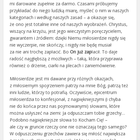
mi darowane zupełnie za darmo. Czasami próbujemy
przykładać do niego ludzką miarę, myśleć o nim w naszych
kategoriach i według naszych zasad – a okazuje się,
że ono jest totalnie inne od naszych wyobrażeń. Chrystus,
wiszący na krzyżu, jest jego wieczystym poręczycielem,
gwarantem i źródłem: dzięki Niemu miłosierdzie nigdy się
nie wyczerpie, nie skończy, i nigdy nie będę musiał
za nie ani trochę zapłacić. Bo
On już zap
łacił. To daje
radość najgłębszą z możliwych – taką, która przyprawia
również o drżenie, ciarki na plecach i zaniemówienie.
Miłosierdzie jest mi dawane przy różnych okazjach,
z miłosiernym spojrzeniem patrzy na mnie Bóg, patrzą też
inni ludzie, którzy to potrafią. Oczywiście, epicentrum
miłosierdzia to konfesjonał, z najpiękniejszymi (i chyba
nie do końca przez nas pojmowanymi) słowami, które
można usłyszeć na ziemi: Ja odpuszczam tobie grzechy…
Podobno najpiękniejsze słowa to Kocham Cię! –
ale czy w gruncie rzeczy one nie oznaczają tego samego?
W odpuszczeniu grzechów zawiera się miłość największa