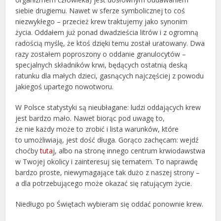
siebie drugiemu. Nawet w sferze symbolicznej to coś
niezwykłego – przecież krew traktujemy jako synonim
życia. Oddałem już ponad dwadzieścia litrów i z ogromną
radością myślę, że ktoś dzięki temu został uratowany. Dwa
razy zostałem poproszony o oddanie granulocytów –
specjalnych składników krwi, będących ostatnią deską
ratunku dla małych dzieci, gasnących najczęściej z powodu
jakiegoś upartego nowotworu.
W Polsce statystyki są nieubłagane: ludzi oddających krew
jest bardzo mało. Nawet biorąc pod uwagę to,
że nie każdy może to zrobić i lista warunków, które
to umożliwiają, jest dość długa. Gorąco zachęcam: wejdź
choćby
tuta
j, albo na stronę innego centrum krwiodawstwa
w Twojej okolicy i zainteresuj się tematem. To naprawdę
bardzo proste, niewymagające tak dużo z naszej strony –
a dla potrzebującego może okazać się ratującym życie.
Niedługo po Świętach wybieram się oddać ponownie krew.