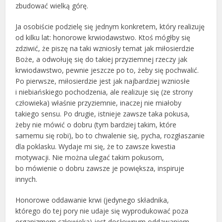
zbudować wielką górę.
Ja osobiście podzielę się jednym konkretem, który realizuję
od kilku lat: honorowe krwiodawstwo. Ktoś mógłby się
zdziwić, że piszę na taki wzniosły temat jak miłosierdzie
Boże, a odwołuję się do takiej przyziemnej rzeczy jak
krwiodawstwo, pewnie jeszcze po to, żeby się pochwalić.
Po pierwsze, miłosierdzie jest jak najbardziej wzniosłe
i niebiańskiego pochodzenia, ale realizuje się (ze strony
człowieka) właśnie przyziemnie, inaczej nie miałoby
takiego sensu. Po drugie, istnieje zawsze taka pokusa,
żeby nie mówić o dobru (tym bardziej takim, które
samemu się robi), bo to chwalenie się, pycha, rozgłaszanie
dla poklasku. Wydaje mi się, że to zawsze kwestia
motywacji. Nie można ulegać takim pokusom,
bo mówienie o dobru zawsze je powiększa, inspiruje
innych.
Honorowe oddawanie krwi (jedynego składnika,
którego do tej pory nie udaje się wyprodukować poza
organizmem człowieka) jest dosłownym oddawaniem