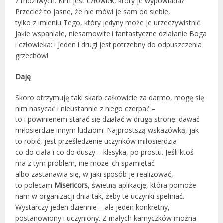
z możliwych. Kim jest człowiek, który je wypowiada?
Przecież to jasne, że nie mówi je sam od siebie,
tylko z imieniu Tego, który jedyny może je urzeczywistnić.
Jakie wspaniałe, niesamowite i fantastyczne działanie Boga
i człowieka: i Jeden i drugi jest potrzebny do odpuszczenia
grzechów!
Daję
Skoro otrzymuję taki skarb całkowicie za darmo, mogę się
nim nasycać i nieustannie z niego czerpać –
to i powinienem starać się działać w drugą stronę: dawać
miłosierdzie innym ludziom. Najprostszą wskazówką, jak
to robić, jest prześledzenie uczynków miłosierdzia
co do ciała i co do duszy – klasyka, po prostu. Jeśli ktoś
ma z tym problem, nie może ich spamiętać
albo zastanawia się, w jaki sposób je realizować,
to polecam
Misericors
, świetną aplikację, która pomoże
nam w organizacji dnia tak, żeby te uczynki spełniać.
Wystarczy jeden dziennie – ale jeden konkretny,
postanowiony i uczyniony. Z małych kamyczków można