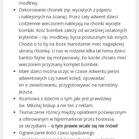
modlitwy.
Dekorowanie choinek (np. wyciętych z papieru
i naklejonych na ścianę). Przez cały adwent dzieci
codziennie wieczorem naklejają na choinki wycięte
bombki. Ilość bombek zależy od wcześniej ustalonych
kryteriów – np. modlitwy, bycia posłusznym lub innych.
Chodzi o to by na Boże Narodzenie mieć najpiękniej
ubraną choinkę. U nas w rodzinie kilka lat temu dzieci
bardzo fajnie się motywowały, bo każde chciało mieć
wieczorem przyznany komplet bombek.
Małe dzieci można uczyć w czasie Adwentu pieśni
adwentowych czy nawet kolęd, opowiadać
im o zwiastowaniu, przygotowywać na narodziny
Jezusa.
Rozmowa z dziećmi o tym jaki jest prawdziwy
św. Mikołaj biskup a nie ten z reklam.
Tłumaczenie różnicy między opłatkiem poświęconym
a oferowanym w hipermarkecie przez hostessę
ze skrzydłami –
o tym prawie wcale się nie mówi!
Ograniczanie ilości czasu spędzanego