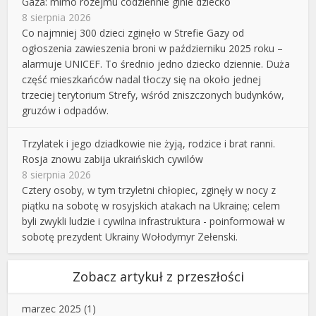
Gaza: mimo rozejmu codziennie ginie dziecko
8 sierpnia 2026
Co najmniej 300 dzieci zginęło w Strefie Gazy od
ogłoszenia zawieszenia broni w październiku 2025 roku –
alarmuje UNICEF. To średnio jedno dziecko dziennie. Duża
część mieszkańców nadal tłoczy się na około jednej
trzeciej terytorium Strefy, wśród zniszczonych budynków,
gruzów i odpadów.
Trzylatek i jego dziadkowie nie żyją, rodzice i brat ranni.
Rosja znowu zabija ukraińskich cywilów
8 sierpnia 2026
Cztery osoby, w tym trzyletni chłopiec, zginęły w nocy z
piątku na sobotę w rosyjskich atakach na Ukrainę; celem
byli zwykli ludzie i cywilna infrastruktura - poinformował w
sobotę prezydent Ukrainy Wołodymyr Zełenski.
Zobacz artykuł z przeszłości
marzec 2025
(1)