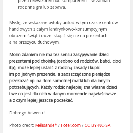
przed telewizorem lub komputerem – w zamian
rodzinna gra lub zabawa.
Myślę, że wskazane byłoby unikać w tym czasie centrów
handlowych z całym landrynkowo-konsumpcyjnym
obrazem świąt i raczej skupić się nie na prezentach
a na przeżyciu duchowym.
Moim zdaniem nie ma też sensu zasypywanie dzieci
prezentami pod choinkę (osobno od rodziców, babci, cioci
itp), może lepiej ustalić z rodziną zasady i kupić
im po jednym prezencie, a zaoszczędzone pieniądze
przekazać np. na dom samotnej matki lub dla innych
potrzebujących. Każdy rodzic najlepiej zna własne dzieci
i we co jest dla nich w danym momencie najwłaściwsze
a z czym lepiej jeszcze poczekać.
Dobrego Adwentu!
Photo credit:
Mélisande*
/
Foter.com
/
CC BY-NC-SA