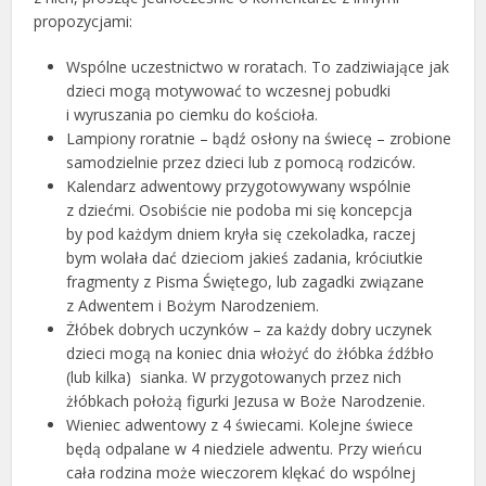
propozycjami:
Wspólne uczestnictwo w roratach. To zadziwiające jak
dzieci mogą motywować to wczesnej pobudki
i wyruszania po ciemku do kościoła.
Lampiony roratnie – bądź osłony na świecę – zrobione
samodzielnie przez dzieci lub z pomocą rodziców.
Kalendarz adwentowy przygotowywany wspólnie
z dziećmi. Osobiście nie podoba mi się koncepcja
by pod każdym dniem kryła się czekoladka, raczej
bym wolała dać dzieciom jakieś zadania, króciutkie
fragmenty z Pisma Świętego, lub zagadki związane
z Adwentem i Bożym Narodzeniem.
Żłóbek dobrych uczynków – za każdy dobry uczynek
dzieci mogą na koniec dnia włożyć do żłóbka źdźbło
(lub kilka) sianka. W przygotowanych przez nich
żłóbkach położą figurki Jezusa w Boże Narodzenie.
Wieniec adwentowy z 4 świecami. Kolejne świece
będą odpalane w 4 niedziele adwentu. Przy wieńcu
cała rodzina może wieczorem klękać do wspólnej