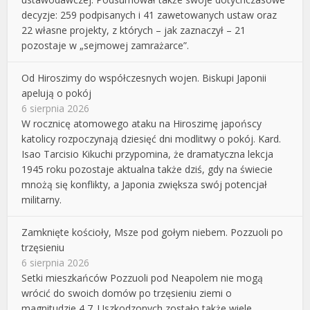
decyzje: 259 podpisanych i 41 zawetowanych ustaw oraz
22 własne projekty, z których – jak zaznaczył – 21
pozostaje w „sejmowej zamrażarce”.
Od Hiroszimy do współczesnych wojen. Biskupi Japonii
apelują o pokój
6 sierpnia 2026
W rocznicę atomowego ataku na Hiroszimę japońscy
katolicy rozpoczynają dziesięć dni modlitwy o pokój. Kard.
Isao Tarcisio Kikuchi przypomina, że dramatyczna lekcja
1945 roku pozostaje aktualna także dziś, gdy na świecie
mnożą się konflikty, a Japonia zwiększa swój potencjał
militarny.
Zamknięte kościoły, Msze pod gołym niebem. Pozzuoli po
trzęsieniu
6 sierpnia 2026
Setki mieszkańców Pozzuoli pod Neapolem nie mogą
wrócić do swoich domów po trzęsieniu ziemi o
magnitudzie 4,7. Uszkodzonych zostało także wiele