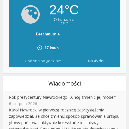
Godzina po godzinie
Na 45 dni
Wiadomości
Rok prezydentury Nawrockiego. „Chcę zmienić jej model”
6 sierpnia 2026
Karol Nawrocki w pierwszą rocznicę zaprzysiężenia
zapowiedział, że chce zmienić sposób sprawowania urzędu
głowy państwa i aktywnie korzystać z inicjatywy
ustawodawczej. Podsumował także swoje dotychczasowe