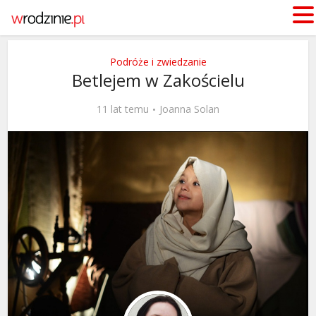
Podróże i zwiedzanie
Betlejem w Zakościelu
11 lat temu
Joanna Solan