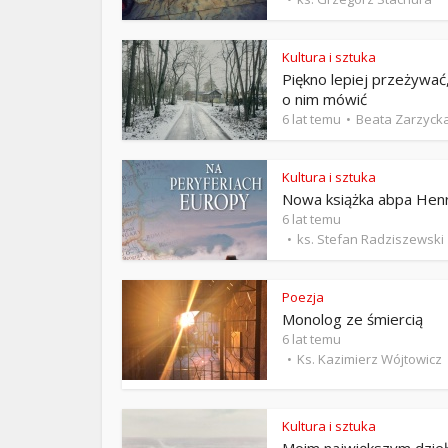
ks. 
Kultura i sztuka
Piękno lepiej przeżywać,
o nim mówić
6 lat temu
Beata Zarzyck
Kultura i sztuka
Nowa książka abpa Hen
6 lat temu
ks. Stefan Radziszewski
Poezja
Monolog ze śmiercią
6 lat temu
Ks. Kazimierz Wójtowicz
Kultura i sztuka