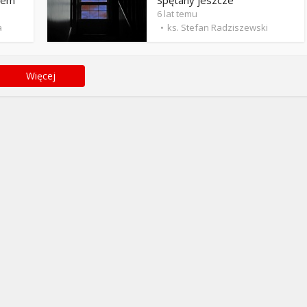
łem
Spętany jeszcze
6 lat temu
a
ks. Stefan Radziszewski
Więcej