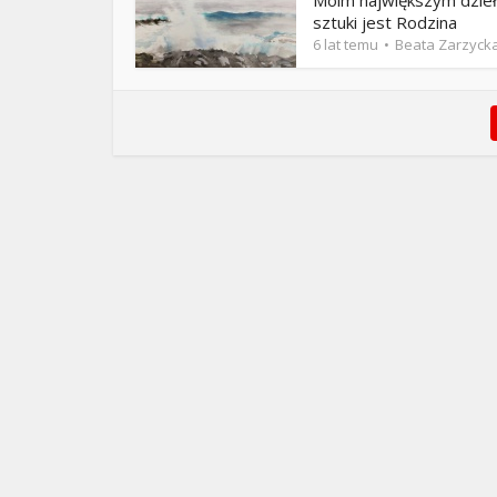
Moim największym dzie
sztuki jest Rodzina
6 lat temu
Beata Zarzyck