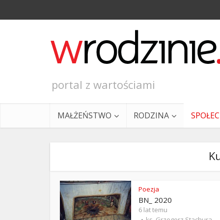
portal z wartościami
MAŁŻEŃSTWO
RODZINA
SPOŁE
Ku
Poezja
BN_ 2020
Ewangeli
6 lat temu
ks. Grzegorz Stachura