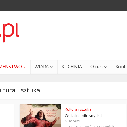
CZEŃSTWO
WIARA
KUCHNIA
O nas
Kont
ltura i sztuka
Kultura i sztuka
Ostatni miłosny list
a i Ty – 29 grudnia
Ewangelia i Ty – 27 grud
6 lat temu
Marta Dzbeńska-Karpińska