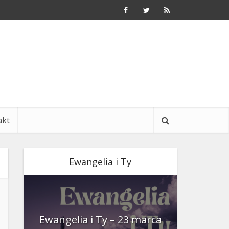
akt
Ewangelia i Ty
nia
Ewangelia i Ty – 23 marca
Ewangeli