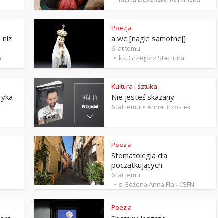
Stefan Radziszewski
ks. Stefan Radziszewski
Poezja
 niż
a we [nagle samotnej]
6 lat temu
a
ks. Grzegorz Stachura
Kultura i sztuka
ryka
Nie jesteś skazany
6 lat temu
Anna Brzostek
Poezja
Stomatologia dla
początkujących
6 lat temu
s. Bożena Anna Flak CSFN
Poezja