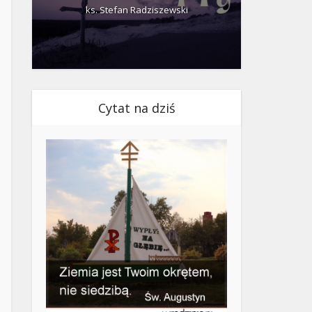
ks. Stefan Radziszewski
ks.
Cytat na dziś