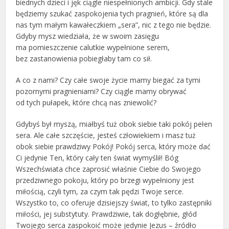
biednych dzieci i jęk ciągle niespełnionych ambicji. Gdy stale
będziemy szukać zaspokojenia tych pragnień, które są dla
nas tym małym kawałeczkiem „sera”, nic z tego nie będzie.
Gdyby mysz wiedziała, że w swoim zasięgu
ma pomieszczenie calutkie wypełnione serem,
bez zastanowienia pobiegłaby tam co sił.
A co z nami? Czy całe swoje życie mamy biegać za tymi
pozornymi pragnieniami? Czy ciągle mamy obrywać
od tych pułapek, które chcą nas zniewolić?
Gdybyś był myszą, miałbyś tuż obok siebie taki pokój pełen
sera. Ale całe szczęście, jesteś człowiekiem i masz tuż
obok siebie prawdziwy Pokój! Pokój serca, który może dać
Ci jedynie Ten, który cały ten świat wymyślił! Bóg
Wszechświata chce zaprosić właśnie Ciebie do Swojego
przedziwnego pokoju, który po brzegi wypełniony jest
miłością, czyli tym, za czym tak pędzi Twoje serce.
Wszystko to, co oferuje dzisiejszy świat, to tylko zastępniki
miłości, jej substytuty. Prawdziwie, tak dogłębnie, głód
Twojego serca zaspokoić może jedynie Jezus – źródło