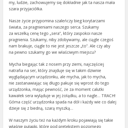
my, ludzie, zachowujemy się dokładnie jak ta nasza mała
szara przyjaciółka.
Nasze życie przypomina szaleńczy bieg korytarzami
świata, za pragnieniami naszego serca. Szukamy
za wszelką cenę tego „sera”, który zaspokoi nasze
pragnienia. Szukamy, niby zdobywamy, ale ciągle czegoś
nam brakuje, ciągle to nie jest jeszcze „to”. Ale czy aby
na pewno szukamy go we właściwym miejscu?
Mycha biegając tak z nosem przy ziemi, najczęściej
natrafia na ser, który znajduje się w takim dziwnie
wyglądającym urządzonku, ale mycha, jak to mycha,
nie zastanawiając się długo pakuje się wprost do tego
urządzonka, mając pewność, że za moment calutki
kawałek sera wyląduje w jej żołądku, a to nagle… TRACH!
Górna część urządzonka spada na dół i każdy wie co dalej
dzieje się z biedną, szarą myszką…
W naszym życiu też na każdym kroku pojawiają się takie
właśnie pułapki, które pod pretekstem pozornego