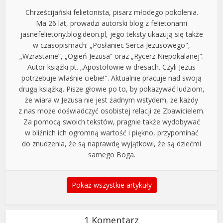
Chrześcijański felietonista, pisarz młodego pokolenia.
Ma 26 lat, prowadzi autorski blog z felietonami
jasnefelietony.blog.deon.pl, jego teksty ukazują się także
w czasopismach: „Posłaniec Serca Jezusowego",
„Wzrastanie”, „Ogień Jezusa” oraz „Rycerz Niepokalanej”.
Autor książki pt. „Apostołowie w dresach. Czyli Jezus
potrzebuje właśnie ciebie!". Aktualnie pracuje nad swoją
drugą książką. Pisze głowie po to, by pokazywać ludziom,
że wiara w Jezusa nie jest żadnym wstydem, że każdy
z nas może doświadczyć osobistej relacji ze Zbawicielem.
Za pomocą swoich tekstów, pragnie także wydobywać
w bliźnich ich ogromną wartość i piękno, przypominać
do znudzenia, że są naprawdę wyjątkowi, że są dziećmi
samego Boga.
Pokaż wszystkie artykuły
1 Komentarz