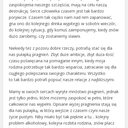
zaspokojenia naszego szczęścia, mają na celu naszą
destrukcję. Serce człowieka czasem jest tak bardzo
porywcze. Czasem tak ciężko nam nad nim zapanować,
gna ono do kolejnego drinka wypitego w sobotni wieczór,
do kolejnej sytuacji, gdy komuś zaimponujemy, kiedy znów
dużo zarobimy, czy zostaniemy sławni.
Niekiedy też z pozoru dobre rzeczy, potrafią stać się dla
nas pułapką pragnień. Zbyt duże ambicje, zbyt duża ilość
czasu poświęcana na pomaganie innym, kiedy moja
rodzina potrzebuje tak bardzo wsparcia, zatracanie się dla
ciągłego polepszania swojego charakteru. Wszystko
to tak bardzo potrafi popsuć nasze relacje z najbliższymi.
Mamy w swoich sercach wyryte mnóstwo pragnień, jednak
jest tylko jedno, które możemy zaspokoić w pełni, które
całkowicie nas wypełni. Opisane wyżej pragnienia stają się
dla nas pułapką, w którą wejście z czasem czyni nasze
życie pustym. Niby miało być tak pięknie a tu… kolejny
problem alkoholowy, kolejna rozbita rodzina, znów płacz