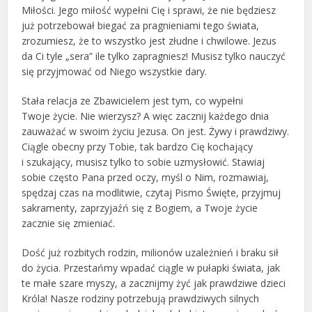
Miłości. Jego miłość wypełni Cię i sprawi, że nie będziesz
już potrzebował biegać za pragnieniami tego świata,
zrozumiesz, że to wszystko jest złudne i chwilowe. Jezus
da Ci tyle „sera” ile tylko zapragniesz! Musisz tylko nauczyć
się przyjmować od Niego wszystkie dary.
Stała relacja ze Zbawicielem jest tym, co wypełni
Twoje życie. Nie wierzysz? A więc zacznij każdego dnia
zauważać w swoim życiu Jezusa. On jest. Żywy i prawdziwy.
Ciągle obecny przy Tobie, tak bardzo Cię kochający
i szukający, musisz tylko to sobie uzmysłowić. Stawiaj
sobie często Pana przed oczy, myśl o Nim, rozmawiaj,
spędzaj czas na modlitwie, czytaj Pismo Święte, przyjmuj
sakramenty, zaprzyjaźń się z Bogiem, a Twoje życie
zacznie się zmieniać.
Dość już rozbitych rodzin, milionów uzależnień i braku sił
do życia. Przestańmy wpadać ciągle w pułapki świata, jak
te małe szare myszy, a zacznijmy żyć jak prawdziwe dzieci
Króla! Nasze rodziny potrzebują prawdziwych silnych