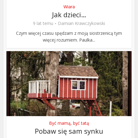
Wiara
Jak dzieci…
9 lat temu
Damian Krawczykowski
Czym więcej czasu spędzam z moją siostrzenicą tym
więcej rozumiem. Paulka...
Być mamą, być tatą
Pobaw się sam synku