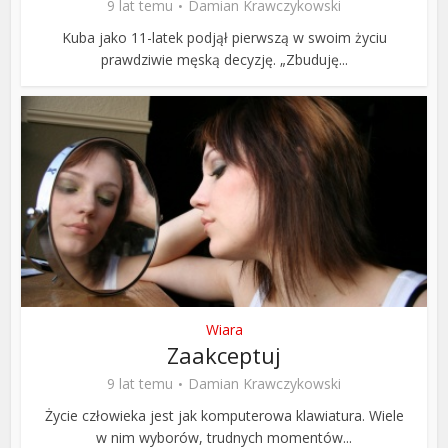
9 lat temu
Damian Krawczykowski
Kuba jako 11-latek podjął pierwszą w swoim życiu
prawdziwie męską decyzję. „Zbuduję...
Wiara
Zaakceptuj
9 lat temu
Damian Krawczykowski
Życie człowieka jest jak komputerowa klawiatura. Wiele
w nim wyborów, trudnych momentów...