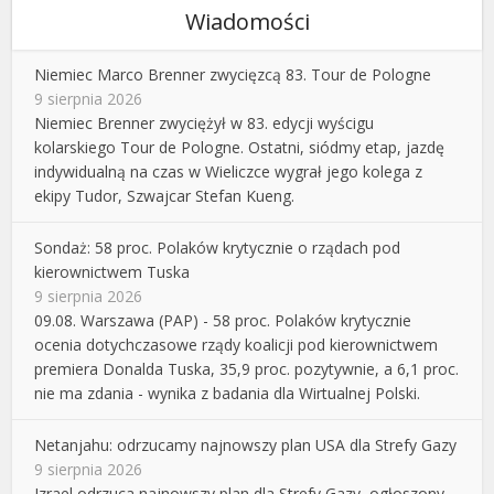
Wiadomości
Niemiec Marco Brenner zwycięzcą 83. Tour de Pologne
9 sierpnia 2026
Niemiec Brenner zwyciężył w 83. edycji wyścigu
kolarskiego Tour de Pologne. Ostatni, siódmy etap, jazdę
indywidualną na czas w Wieliczce wygrał jego kolega z
ekipy Tudor, Szwajcar Stefan Kueng.
Sondaż: 58 proc. Polaków krytycznie o rządach pod
kierownictwem Tuska
9 sierpnia 2026
09.08. Warszawa (PAP) - 58 proc. Polaków krytycznie
ocenia dotychczasowe rządy koalicji pod kierownictwem
premiera Donalda Tuska, 35,9 proc. pozytywnie, a 6,1 proc.
nie ma zdania - wynika z badania dla Wirtualnej Polski.
Netanjahu: odrzucamy najnowszy plan USA dla Strefy Gazy
9 sierpnia 2026
Izrael odrzuca najnowszy plan dla Strefy Gazy, ogłoszony