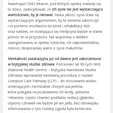
Haastrupa? Otóż lekarze, pod których opieką znalazły się
te dzieci, zadecydowali, że
ich życie nie jest wystarczająco
wartościowe, by je ratować
. Niska jakość życia stała się
wystarczającym argumentem, by te istnienia zakończyć
i to pomimo możliwości leczenia i rehabilitacji dziś
oraz nadziei, że rozwijająca się medycyna będzie w stanie
pomóc im w przyszłości. Nie wspomnę o wielkim
zaangażowaniu w opiekę rodziców, ich odpowiedzialnej
miłości, desperackiej walce o życie maluchów.
Mentalność eutanazyjna już od dawna jest zakorzeniona
w brytyjskiej służbie zdrowia
. Pod koniec lat 90-tych NHS
(National Health Service – brytyjska Narodowa Służba
Zdrowia) wprowadził niesławną procedurę o nazwie
Liverpool Care Pathway (LCP) – do stosowania wobec
umierających i terminalnie chorych pacjentów,
która polegała na pozbawieniu ich wody, jedzenia
i lekarstw, często również poddaniu sedacji (głęboko
uśpiony człowiek nie będzie pił ani jadł), bez obowiązku
informowania o tym rodziny (zgoda była konieczna