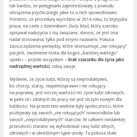
tak bardzo, że pielęgniarki zaprotestowały z powodu
obciążenia psychicznego jakie to u nich spowodowało.
Pomimo, że procedurę wycofano w 2014 roku, to brytyjska
prasa, na czele z dziennikiem
Daily Mail
, który szeroko
opisywał nadużycia z nią związane, donosi, że jest ona
nadal stosowana, tylko pod innymi nazwami. Pokusa
zaoszczędzenia pieniędzy, które skonsumuje „nie rokujący”
pacjent, zwolnienie łóżka dla kogoś „bardziej wartego”
opieki i – przede wszystkim –
brak szacunku dla życia jako
nadrzędnej wartości
, robią swoje.
Myślenie, że życie ludzi, którzy są nieproduktywni,
bo chorzy, starzy, niepełnosprawni i nie rokujący
na poprawę, jest niższej wartości niż życie ludzi zdrowych,
w pełni sił i zdolnych do pracy nie jest niczym nowym dla
ludzkości. Na przestrzeni wieków były społeczności, które
pozbywały się swoich „nie rokujących” noworodków lub
swoich „nieproduktywnych” starców. W całkiem niedalekiej
przeszłości starano się wyhodować rasę ludzi silnych,
zdrowych i w określonym typie urody. Ta pokusa stale