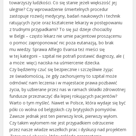
towarzyszy ludzkości. Co się stanie jeżeli większość jej
ulegnie? Czy wprowadzenie śmiertelnych procedur
zastopuje rozwój medycyny, badań naukowych i technik
ratujących życie oraz kształcenie lekarzy w postępowaniu
z trudnymi przypadkami? To się już dzieje chociażby
w Belgii – często lekarz nie umie pacjentowi proszącemu
o pomoc zaproponować nic poza eutanazją, bo brak
mu wiedzy. Sprawa Alfiego Evansa też mieści się
w tej kategorii – szpital nie potrafi postawić diagnozy, ale (
a może: więc) naciska na uśmiercenie dziecka.
Czy będziemy czuć się bezpiecznie i szczęśliwie żyjąc
ze świadomością, że gdy zachorujemy to szpital może
odmówić nam leczenia i w majestacie prawa pozbawić
życia, by uzbierane przez nas w ramach składki zdrowotnej
fundusze przeznaczyć dla lepiej rokujących pacjentów?
Warto o tym myśleć. Nawet w Polsce, która wydaje się być
póki co wolna od belgijskich czy brytyjskich pomysłów.
Zawsze jednak jest ten pierwszy krok, pierwszy wyłom.
Czy takim wyłomem nie jest przypadkiem odrzucenie
przez nasze władze wszelkich prac i dyskusji nad projektem