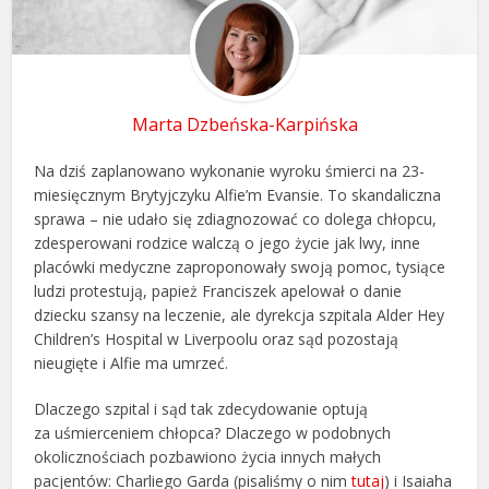
Marta Dzbeńska-Karpińska
Na dziś zaplanowano wykonanie wyroku śmierci na 23-
miesięcznym Brytyjczyku Alfie’m Evansie. To skandaliczna
sprawa – nie udało się zdiagnozować co dolega chłopcu,
zdesperowani rodzice walczą o jego życie jak lwy, inne
placówki medyczne zaproponowały swoją pomoc, tysiące
ludzi protestują, papież Franciszek apelował o danie
dziecku szansy na leczenie, ale dyrekcja szpitala Alder Hey
Children’s Hospital w Liverpoolu oraz sąd pozostają
nieugięte i Alfie ma umrzeć.
Dlaczego szpital i sąd tak zdecydowanie optują
za uśmierceniem chłopca? Dlaczego w podobnych
okolicznościach pozbawiono życia innych małych
pacjentów: Charliego Garda (pisaliśmy o nim
tutaj
) i Isaiaha