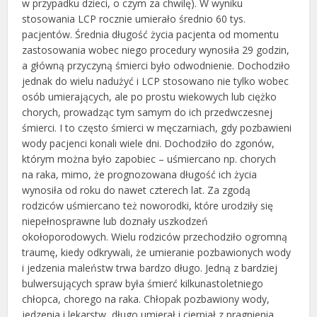
w przypadku dzieci, o czym za chwilę). W wyniku
stosowania LCP rocznie umierało średnio 60 tys.
pacjentów. Średnia długość życia pacjenta od momentu
zastosowania wobec niego procedury wynosiła 29 godzin,
a główną przyczyną śmierci było odwodnienie. Dochodziło
jednak do wielu nadużyć i LCP stosowano nie tylko wobec
osób umierających, ale po prostu wiekowych lub ciężko
chorych, prowadząc tym samym do ich przedwczesnej
śmierci. I to często śmierci w męczarniach, gdy pozbawieni
wody pacjenci konali wiele dni. Dochodziło do zgonów,
którym można było zapobiec – uśmiercano np. chorych
na raka, mimo, że prognozowana długość ich życia
wynosiła od roku do nawet czterech lat. Za zgodą
rodziców uśmiercano też noworodki, które urodziły się
niepełnosprawne lub doznały uszkodzeń
okołoporodowych. Wielu rodziców przechodziło ogromną
traumę, kiedy odkrywali, że umieranie pozbawionych wody
i jedzenia maleństw trwa bardzo długo. Jedną z bardziej
bulwersujących spraw była śmierć kilkunastoletniego
chłopca, chorego na raka. Chłopak pozbawiony wody,
jedzenia i lekarstw, długo umierał i cierpiał z pragnienia