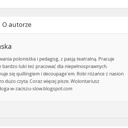
O autorze
ńska
wania polonistka i pedagog, z pasją teatralną. Pracuje
le bardzo lubi też pracować dla niepełnosprawnych.
uje się quillingiem i decoupage`em. Robi różańce z nasion
dzo dużo czyta. Coraz więcej pisze. Wolontariusz
bloga w-zaciszu-slow.blogspot.com