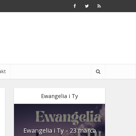
akt
Ewangelia i Ty
nia
Ewangelia i Ty – 23 marca
Ewangeli