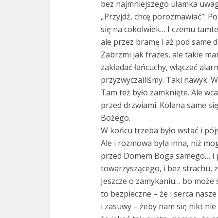
bez najmniejszego ułamka uwagi
„Przyjdź, chcę porozmawiać”. Po
się na cokolwiek… I czemu tamt
ale przez bramę i aż pod same d
Zabrzmi jak frazes, ale takie m
zakładać łańcuchy, włączać alarm
przyzwyczailiśmy. Taki nawyk. W
Tam też było zamknięte. Ale wcal
przed drzwiami. Kolana same się
Bożego.
W końcu trzeba było wstać i pójść
Ale i rozmowa była inna, niż mo
przed Domem Boga samego… i po
towarzyszącego, i bez strachu, ż
Jeszcze o zamykaniu… bo może 
to bezpieczne – że i serca nasz
i zasuwy – żeby nam się nikt nie