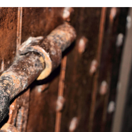
Stefan Radziszewski
ks. Stefan Radziszewski