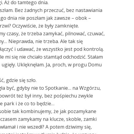
. Aż do tamtego dnia.
szłam. Bez żadnych przeczuć, bez nastawiania
ego dnia nie poszłam jak zawsze – obok –
rzwi? Oczywiście, że były zamknięte.
amy czasy, że trzeba zamykać, pilnować, czuwać,
y… Nieprawda, nie trzeba. Ale tak się
łączyć i udawać, że wszystko jest pod kontrolą.
e mi się nie chciało stamtąd odchodzić. Stałam
 ugięły. Uklęknęłam. Ja, proch, w progu Domu
, gdzie się szło.
gła być, gdyby nie to Spotkanie… na Wzgórzu,
wrót też był inny, bez pośpiechu zwykle
e park i że co to będzie…
sobie tak kombinujemy, że jak pozamykane
e czasem zamykamy na klucze, skoble, zamki
 włamał i nie wszedł? A potem dziwimy się,