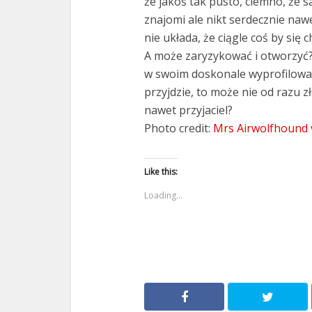
że jakoś tak pusto, ciemno, że s
znajomi ale nikt serdecznie nawe
nie układa, że ciągle coś by się
A może zaryzykować i otworzyć? 
w swoim doskonale wyprofilowan
przyjdzie, to może nie od razu z
nawet przyjaciel?
Photo credit:
Mrs Airwolfhound
Like this:
Loading...