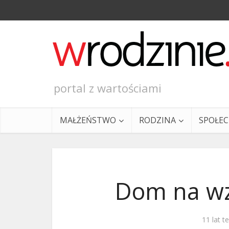
portal z wartościami
MAŁŻEŃSTWO
RODZINA
SPOŁE
Dom na wzg
Ewangeli
11 lat 