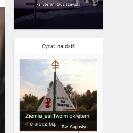
ks. Stefan Radziszewski
ks.
Cytat na dziś