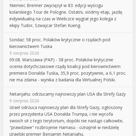
Niemiec Brenner zwyciężył w 83. edycji wyścigu
kolarskiego Tour de Pologne. Ostatni, siódmy etap, jazdę
indywidualną na czas w Wieliczce wygrał jego kolega z
ekipy Tudor, Szwajcar Stefan Kueng.
Sondaż: 58 proc. Polaków krytycznie o rządach pod
kierownictwem Tuska
9 sierpnia 2026
09.08. Warszawa (PAP) - 58 proc. Polaków krytycznie
ocenia dotychczasowe rządy koalicji pod kierownictwem
premiera Donalda Tuska, 35,9 proc. pozytywnie, a 6,1 proc.
nie ma zdania - wynika z badania dla Wirtualnej Polski.
Netanjahu: odrzucamy najnowszy plan USA dla Strefy Gazy
9 sierpnia 2026
Izrael odrzuca najnowszy plan dla Strefy Gazy, ogłoszony
przez prezydenta USA Donalda Trumpa, i nie wycofa
swoich sił z tego terytorium, dopóki nie nastąpi całkowite,
"prawdziwe" rozbrojenie Hamasu - oznajmił w niedzielę
izraelski premier Benjamin Netanjahu.