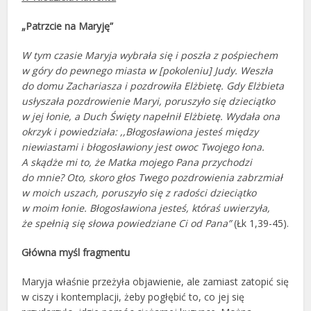
„Patrzcie na Maryję”
W tym czasie Maryja wybrała się i poszła z pośpiechem
w góry do pewnego miasta w [pokoleniu] Judy. Weszła
do domu Zachariasza i pozdrowiła Elżbietę. Gdy Elżbieta
usłyszała pozdrowienie Maryi, poruszyło się dzieciątko
w jej łonie, a Duch Święty napełnił Elżbietę. Wydała ona
okrzyk i powiedziała: ,,Błogosławiona jesteś między
niewiastami i błogosławiony jest owoc Twojego łona.
A skądże mi to, że Matka mojego Pana przychodzi
do mnie? Oto, skoro głos Twego pozdrowienia zabrzmiał
w moich uszach, poruszyło się z radości dzieciątko
w moim łonie. Błogosławiona jesteś, któraś uwierzyła,
że spełnią się słowa powiedziane Ci od Pana”
(Łk 1,39-45).
Główna myśl fragmentu
Maryja właśnie przeżyła objawienie, ale zamiast zatopić się
w ciszy i kontemplacji, żeby pogłębić to, co jej się