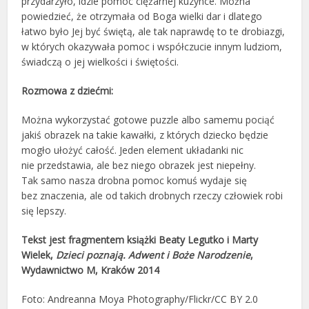
przydarzyło, idzie pomóc ciężarnej kuzynce. Można
powiedzieć, że otrzymała od Boga wielki dar i dlatego
łatwo było Jej być świętą, ale tak naprawdę to te drobiazgi,
w których okazywała pomoc i współczucie innym ludziom,
świadczą o jej wielkości i świętości.
Rozmowa z dziećmi:
Można wykorzystać gotowe puzzle albo samemu pociąć
jakiś obrazek na takie kawałki, z których dziecko będzie
mogło ułożyć całość. Jeden element układanki nic
nie przedstawia, ale bez niego obrazek jest niepełny.
Tak samo nasza drobna pomoc komuś wydaje się
bez znaczenia, ale od takich drobnych rzeczy człowiek robi
się lepszy.
Tekst jest fragmentem książki Beaty Legutko i Marty
Wielek,
Dzieci poznają. Adwent i Boże Narodzenie
,
Wydawnictwo M, Kraków 2014
Foto: Andreanna Moya Photography/Flickr/CC BY 2.0