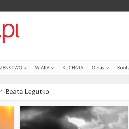
CZEŃSTWO
WIARA
KUCHNIA
O nas
Kont
r -Beata Legutko
a i Ty – 29 grudnia
Ewangelia i Ty – 27 grud