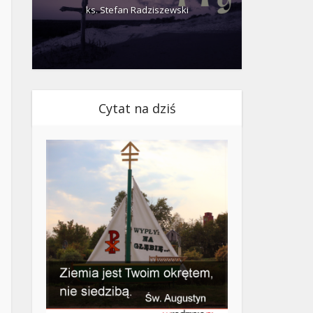
ks. Stefan Radziszewski
ks.
Cytat na dziś