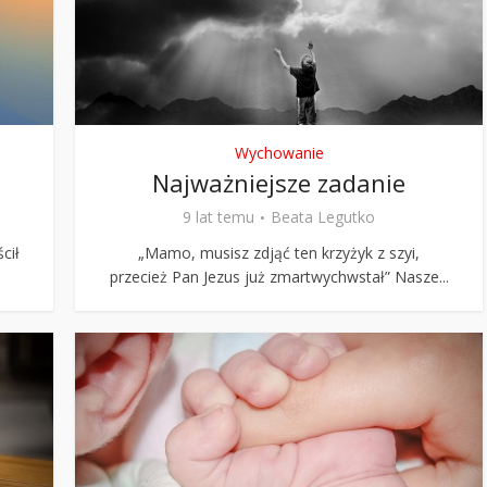
Stefan Radziszewski
ks. Stefan Radziszewski
Wychowanie
Najważniejsze zadanie
9 lat temu
Beata Legutko
cił
„Mamo, musisz zdjąć ten krzyżyk z szyi,
przecież Pan Jezus już zmartwychwstał” Nasze...