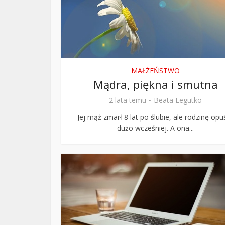
ks. 
MAŁŻEŃSTWO
Mądra, piękna i smutna
2 lata temu
Beata Legutko
Jej mąż zmarł 8 lat po ślubie, ale rodzinę opuś
dużo wcześniej. A ona...