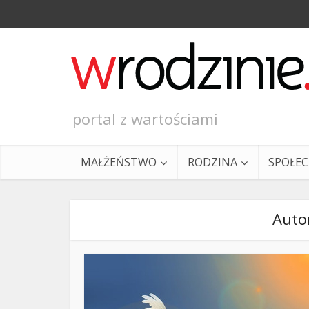
portal z wartościami
MAŁŻEŃSTWO
RODZINA
SPOŁE
Auto
Ewangeli