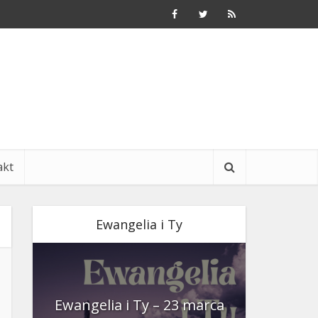
akt
Ewangelia i Ty
nia
Ewangelia i Ty – 23 marca
Ewangeli