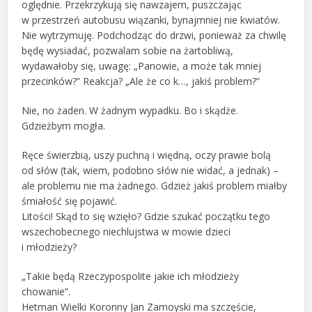
oględnie. Przekrzykują się nawzajem, puszczając
w przestrzeń autobusu wiązanki, bynajmniej nie kwiatów.
Nie wytrzymuję. Podchodząc do drzwi, ponieważ za chwilę
będę wysiadać, pozwalam sobie na żartobliwą,
wydawałoby się, uwagę: „Panowie, a może tak mniej
przecinków?” Reakcja? „Ale że co k…, jakiś problem?”
Nie, no żaden. W żadnym wypadku. Bo i skądże.
Gdzieżbym mogła.
Ręce świerzbią, uszy puchną i więdną, oczy prawie bolą
od słów (tak, wiem, podobno słów nie widać, a jednak) –
ale problemu nie ma żadnego. Gdzież jakiś problem miałby
śmiałość się pojawić.
Litości! Skąd to się wzięło? Gdzie szukać początku tego
wszechobecnego niechlujstwa w mowie dzieci
i młodzieży?
„Takie będą Rzeczypospolite jakie ich młodzieży
chowanie”.
Hetman Wielki Koronny Jan Zamoyski ma szczęście,