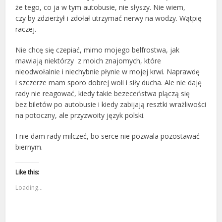
że tego, co ja w tym autobusie, nie słyszy. Nie wiem,
czy by zdzierżył i zdołał utrzymać nerwy na wodzy. Wątpię
raczej.
Nie chcę się czepiać, mimo mojego belfrostwa, jak
mawiają niektórzy z moich znajomych, które
nieodwołalnie i niechybnie płynie w mojej krwi. Naprawdę
i szczerze mam sporo dobrej woli i siły ducha. Ale nie daję
rady nie reagować, kiedy takie bezeceństwa plączą się
bez biletów po autobusie i kiedy zabijają resztki wrażliwości
na potoczny, ale przyzwoity język polski.
I nie dam rady milczeć, bo serce nie pozwala pozostawać
biernym.
Like this:
Loading...