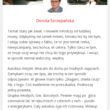
Dorota Szczepańska
Temat stary jak świat. I niewiele młodszy od ludzkiej
mowy. Gdybyśmy nie umieli mówić, tematu też by nie było.
I zdaję sobie sprawę z faktu, że to jest temat rzeka,
niewyczerpany, bez końca, et cetera. Tylko rzecz w tym,
że moje uszy wciąż nie chcą do tego przywyknąć. I wciąż,
w sposób niemal widoczny, więdną.
Autobus miejski. Wracam do domu po trudnych zajęciach.
Zamykam oczy; nie śpię, ale trochę w ten sposób
odpoczywam. W głowie mam tylko: „błagam, chwila ciszy”.
Nic z tego. Coś ewidentnie mi przeszkadza. Podnoszę
jedną powiekę.
Grupka młodych, tzw. dorosłych. Pewnie mają po góra
szesnaście lat. W ręku trzech z czterech z nich – puszki
z energetykami. Cały autobus żyje ich rozmową. Mówiąc