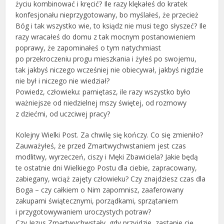
życiu kombinować i kręcić? Ile razy klękałeś do kratek
konfesjonału nieprzygotowany, bo myślałeś, że przecież
Bóg i tak wszystko wie, to ksiądz nie musi tego słyszeć? Ile
razy wracałeś do domu z tak mocnym postanowieniem
poprawy, że zapominałeś o tym natychmiast
po przekroczeniu progu mieszkania i żyłeś po swojemu,
tak jakbyś niczego wcześniej nie obiecywał, jakbyś nigdzie
nie był i niczego nie wiedział?
Powiedz, człowieku: pamiętasz, ile razy wszystko było
ważniejsze od niedzielnej mszy świętej, od rozmowy
z dziećmi, od uczciwej pracy?
Kolejny Wielki Post. Za chwilę się kończy. Co się zmieniło?
Zauważyłeś, że przed Zmartwychwstaniem jest czas
modlitwy, wyrzeczeń, ciszy i Męki Zbawiciela? Jakie będą
te ostatnie dni Wielkiego Postu dla ciebie, zapracowany,
zabiegany, wciąż zajęty człowieku? Czy znajdziesz czas dla
Boga – czy całkiem o Nim zapomnisz, zaaferowany
zakupami świątecznymi, porządkami, sprzątaniem
i przygotowywaniem uroczystych potraw?
Czy Jezus Zmartwychwstały, gdy przyjdzie, zastanie cię