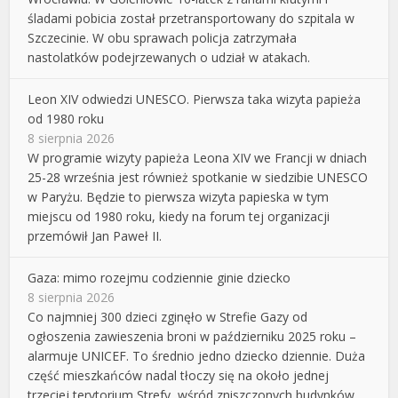
śladami pobicia został przetransportowany do szpitala w
Szczecinie. W obu sprawach policja zatrzymała
nastolatków podejrzewanych o udział w atakach.
Leon XIV odwiedzi UNESCO. Pierwsza taka wizyta papieża
od 1980 roku
8 sierpnia 2026
W programie wizyty papieża Leona XIV we Francji w dniach
25-28 września jest również spotkanie w siedzibie UNESCO
w Paryżu. Będzie to pierwsza wizyta papieska w tym
miejscu od 1980 roku, kiedy na forum tej organizacji
przemówił Jan Paweł II.
Gaza: mimo rozejmu codziennie ginie dziecko
8 sierpnia 2026
Co najmniej 300 dzieci zginęło w Strefie Gazy od
ogłoszenia zawieszenia broni w październiku 2025 roku –
alarmuje UNICEF. To średnio jedno dziecko dziennie. Duża
część mieszkańców nadal tłoczy się na około jednej
trzeciej terytorium Strefy, wśród zniszczonych budynków,