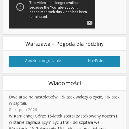
Warszawa – Pogoda dla rodziny
Godzina po godzinie
Na 45 dni
Wiadomości
Dwa ataki na nastolatków. 15-latek walczy o życie, 16-latek
w szpitalu
8 sierpnia 2026
W Kamiennej Górze 15-latek został zaatakowany nożem i
w stanie zagrażającym życiu trafił do szpitala we
Wrocławiu. W Goleniowie 16-latek z ranami kłutymi i