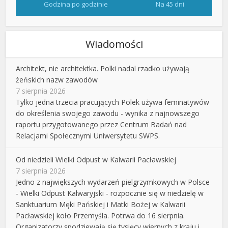
Godzina po godzinie
Na 45 dni
Wiadomości
Architekt, nie architektka. Polki nadal rzadko używają
żeńskich nazw zawodów
7 sierpnia 2026
Tylko jedna trzecia pracujących Polek używa feminatywów
do określenia swojego zawodu - wynika z najnowszego
raportu przygotowanego przez Centrum Badań nad
Relacjami Społecznymi Uniwersytetu SWPS.
Od niedzieli Wielki Odpust w Kalwarii Pacławskiej
7 sierpnia 2026
Jedno z największych wydarzeń pielgrzymkowych w Polsce
- Wielki Odpust Kalwaryjski - rozpocznie się w niedzielę w
Sanktuarium Męki Pańskiej i Matki Bożej w Kalwarii
Pacławskiej koło Przemyśla. Potrwa do 16 sierpnia.
Organizatorzy spodziewają się tysięcy wiernych z kraju i