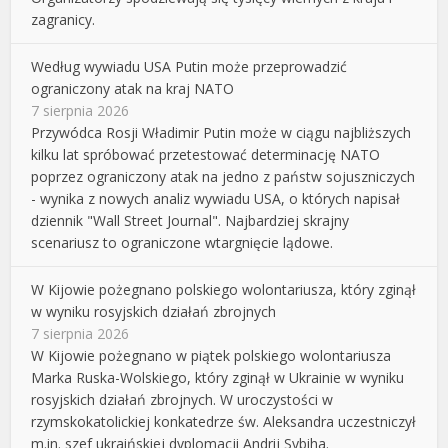
zagranicy.
Według wywiadu USA Putin może przeprowadzić
ograniczony atak na kraj NATO
7 sierpnia 2026
Przywódca Rosji Władimir Putin może w ciągu najbliższych
kilku lat spróbować przetestować determinację NATO
poprzez ograniczony atak na jedno z państw sojuszniczych
- wynika z nowych analiz wywiadu USA, o których napisał
dziennik "Wall Street Journal". Najbardziej skrajny
scenariusz to ograniczone wtargnięcie lądowe.
W Kijowie pożegnano polskiego wolontariusza, który zginął
w wyniku rosyjskich działań zbrojnych
7 sierpnia 2026
W Kijowie pożegnano w piątek polskiego wolontariusza
Marka Ruska-Wolskiego, który zginął w Ukrainie w wyniku
rosyjskich działań zbrojnych. W uroczystości w
rzymskokatolickiej konkatedrze św. Aleksandra uczestniczył
m.in. szef ukraińskiej dyplomacji Andrij Sybiha.