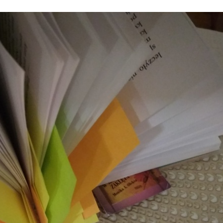
Stefan Radziszewski
ks. Stefan Radziszewski