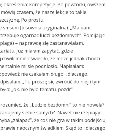
ię określenia: korepetycje. Bo powtórki, owszem,
 mówią czasem, że nasze lekcje to takie
szczyznę. Po prostu.
ie smsem (pisownia oryginalna): „Ma pani
trzebuje ogarnac ludzi bezdomnych”. Pomijając
 plaga) – naprawdę się zastanawiałam,
tariatu. Już miałam zapytać, gdzie
iej chwili mnie oświeciło, że może jednak chodzi
mentalnie mi się podniosło. Napisałam:
odpowiedź nie czekałam długo: „dlaczego,
pisałam: „To proszę się zwrócić do niej i tym
yła: „ok. nie bylo tematu. pozdr”
zrozumieć, że „Ludzie bezdomni” to nie nowela?
e szanujemy siebie samych? Nawet nie czepiając
yba „załapać”, że coś nie gra w takim podejściu,
 prawie naocznym świadkiem. Skąd to i dlaczego