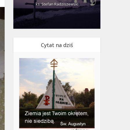
ks. Stefan Radziszewski
ks.
Cytat na dziś