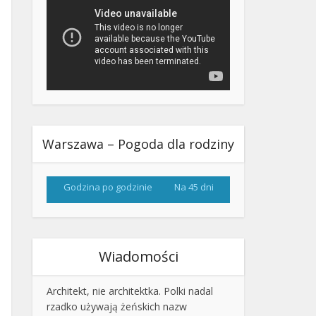
Warszawa – Pogoda dla rodziny
Godzina po godzinie
Na 45 dni
Wiadomości
Architekt, nie architektka. Polki nadal
rzadko używają żeńskich nazw