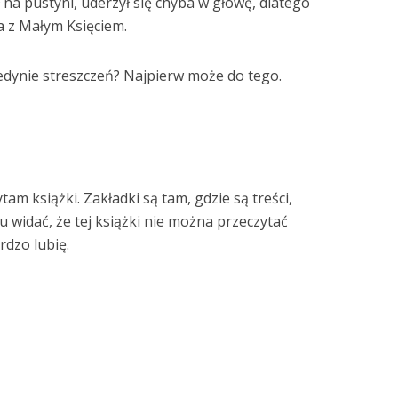
ił na pustyni, uderzył się chyba w głowę, dlatego
ja z Małym Księciem.
 jedynie streszczeń? Najpierw może do tego.
zytam książki. Zakładki są tam, gdzie są treści,
u widać, że tej książki nie można przeczytać
ardzo lubię.