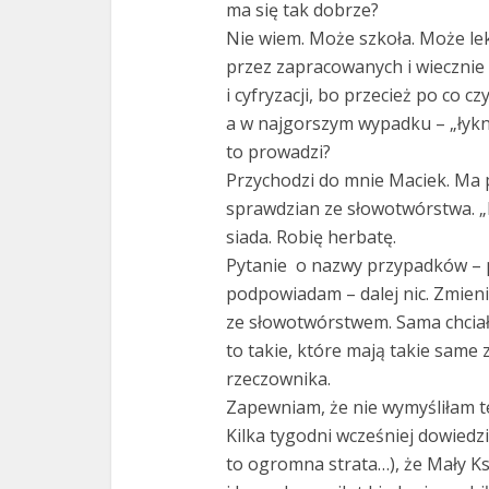
ma się tak dobrze?
Nie wiem. Może szkoła. Może le
przez zapracowanych i wiecznie 
i cyfryzacji, bo przecież po co 
a w najgorszym wypadku – „łykn
to prowadzi?
Przychodzi do mnie Maciek. Ma 
sprawdzian ze słowotwórstwa. „
siada. Robię herbatę.
Pytanie o nazwy przypadków – p
podpowiadam – dalej nic. Zmieni
ze słowotwórstwem. Sama chciał
to takie, które mają takie same
rzeczownika.
Zapewniam, że nie wymyśliłam t
Kilka tygodni wcześniej dowiedzi
to ogromna strata…), że Mały Ksi