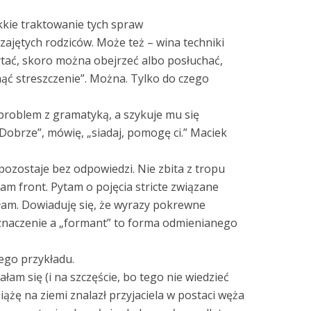
kkie traktowanie tych spraw
zajętych rodziców. Może też – wina techniki
czytać, skoro można obejrzeć albo posłuchać,
ąć streszczenie”. Można. Tylko do czego
problem z gramatyką, a szykuje mu się
Dobrze”, mówię, „siadaj, pomogę ci.” Maciek
ozostaje bez odpowiedzi. Nie zbita z tropu
am front. Pytam o pojęcia stricte związane
am. Dowiaduję się, że wyrazy pokrewne
 znaczenie a „formant” to forma odmienianego
ego przykładu.
ałam się (i na szczęście, bo tego nie wiedzieć
ążę na ziemi znalazł przyjaciela w postaci węża