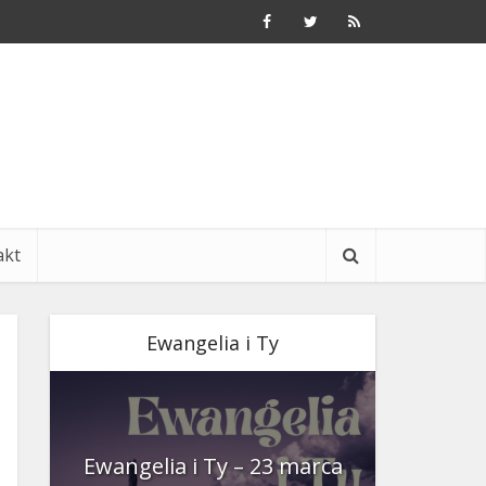
akt
Ewangelia i Ty
nia
Ewangelia i Ty – 23 marca
Ewangeli