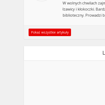
W wolnych chwilach zajm
łzawicy i kłokoczki. Bar
biblioteczny. Prowadzi 
Pokaż wszystkie artykuły
L