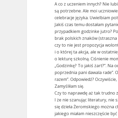
A co z uczeniem innych? Nie lub
są potrzebne. Ale moi uczniowie
celebracje języka. Uwielbiam pol
Jakiś czas temu dostałam pytan
przypadkiem godzinke jutro? Po
brak polskich znaków (straszna
czy to nie jest propozycja wolon
i o której ta akcja, ale w ostatn
o lekturę szkolną. Ciśnienie mo
„Godzinkę? To jakiś żart?”. Na 
poprzednia pani dawala rade”. Od
razem”. Odpowiedź? Oczywiście, b
Zamyśliłam się.
Czy to naprawdę aż tak trudno 
I że nie szanując literatury, ni
się dzieła Żeromskiego można ch
jakiego miałam nieszczęście być