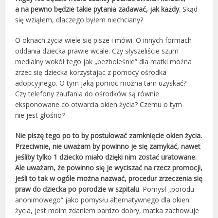
a na pewno będzie takie pytania zadawać, jak każdy.
Skąd
się wziąłem, dlaczego byłem niechciany?
O oknach życia wiele się pisze i mówi. O innych formach
oddania dziecka prawie wcale. Czy słyszeliście szum
medialny wokół tego jak „bezboleśnie” dla matki można
zrzec się dziecka korzystając z pomocy ośrodka
adopcyjnego. O tym jaką pomoc można tam uzyskać?
Czy telefony zaufania do ośrodków są równie
eksponowane co otwarcia okien życia? Czemu o tym
nie jest głośno?
Nie piszę tego po to by postulować zamknięcie okien życia.
Przeciwnie, nie uważam by powinno je się zamykać, nawet
jeśliby tylko 1 dziecko miało dzięki nim zostać uratowane.
Ale uważam, że powinno się je wyciszać na rzecz promocji,
jeśli to tak w ogóle można nazwać, procedur zrzeczenia się
praw do dziecka po porodzie w szpitalu
. Pomysł „porodu
anonimowego” jako pomysłu alternatywnego dla okien
życia, jest moim zdaniem bardzo dobry, matka zachowuje