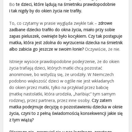
Bo
te dzieci, które lądują na śmietniku prawdopodobnie
i tak nigdy by do okien życia nie trafiły.
To, co czytamy w prasie wygląda zwykle tak –
zdrowe
zadbane dziecko trafiło do okna życia, miało przy sobie
zapas pieluszek, owinięte było kocykiem. Czy tak postępuje
matka, która jest zdolna do wyrzucenia dziecka na śmietnik
albo zabicia go jeszcze w swoim łonie?
Oczywiście, że nie.
Istnieje wysoce prawdopodobne podejrzenie, że do okien
życia trafiają dzieci, których matki chcą pozostać
anonimowe, bo wstydzą się, że urodziły. W Niemczech
podobno większość dzieci w ogóle nie jest wkładanych
do okien przez matki, tylko na przykład przez babcię
(matkę nastolatki, która urodziła, „hańbiąc” tym samym
rodzinę), przez partnera, przez inne osoby.
Czy zatem
matka podejmuje decyzję o pozostawieniu dziecka w oknie
życia, czyni to z pełną świadomością konsekwencji jakie się
z tym wiążą?