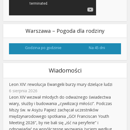
Warszawa – Pogoda dla rodziny
Godzina po godzinie
Na 45 dni
Wiadomości
Leon XIV: rewolucja Ewangelii burzy mury dzielące ludzi
6 sierpnia 2026
Leon XIV wezwał młodych do odważnego świadectwa
wiary, służby i budowania „cywilizacji miłości”. Podczas
Mszy św. w Asyżu Papież zachęcał uczestników
międzynarodowego spotkania „GO! Franciscan Youth
Meeting 2026”, by nie bali się „iść na peryferie” i
odpowiadać na współczesne wyzwania życiem według