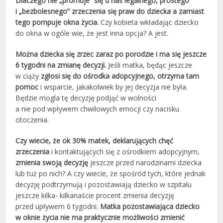
Dlaczego nie „promuje” się u nas legalnego, prostego
i „bezbolesnego” zrzeczenia się praw do dziecka a zamiast
tego pompuje okna życia.
Czy kobieta wkładając dziecko
do okna w ogóle wie, że jest inna opcja? A jest.
Można dziecka się zrzec zaraz po porodzie i ma się jeszcze
6 tygodni na zmianę decyzji.
Jeśli matka, będąc jeszcze
w ciąży
zgłosi się do ośrodka adopcyjnego, otrzyma tam
pomoc
i wsparcie, jakakolwiek by jej decyzja nie była.
Będzie mogla tę decyzję podjąć w wolności
a nie pod wpływem chwilowych emocji czy nacisku
otoczenia.
Czy wiecie, że ok 30% matek, deklarujących chęć
zrzeczenia
i kontaktujących się z ośrodkiem adopcyjnym,
zmienia swoją decyzję
jeszcze przed narodzinami dziecka
lub tuż po nich? A czy wiecie, że spośród tych, które jednak
decyzję podtrzymują i pozostawiają dziecko w szpitalu
jeszcze kilka- kilkanaście procent zmienia decyzję
przed upływem 6 tygodni.
Matka pozostawiająca dziecko
w oknie życia nie ma praktycznie możliwości zmienić