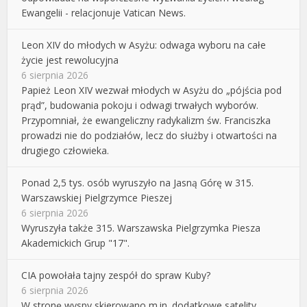
Ewangelii - relacjonuje Vatican News.
Leon XIV do młodych w Asyżu: odwaga wyboru na całe
życie jest rewolucyjna
6 sierpnia 2026
Papież Leon XIV wezwał młodych w Asyżu do „pójścia pod
prąd”, budowania pokoju i odwagi trwałych wyborów.
Przypomniał, że ewangeliczny radykalizm św. Franciszka
prowadzi nie do podziałów, lecz do służby i otwartości na
drugiego człowieka.
Ponad 2,5 tys. osób wyruszyło na Jasną Górę w 315.
Warszawskiej Pielgrzymce Pieszej
6 sierpnia 2026
Wyruszyła także 315. Warszawska Pielgrzymka Piesza
Akademickich Grup "17".
CIA powołała tajny zespół do spraw Kuby?
6 sierpnia 2026
W stronę wyspy skierowano m.in. dodatkowe satelity