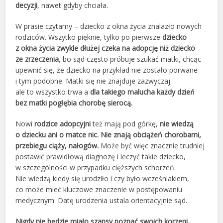
decyzji
, nawet gdyby chciała.
W prasie czytamy – dziecko z okna życia znalazło nowych
rodziców. Wszytko pięknie, tylko po pierwsze
dziecko
z okna życia zwykle dłużej czeka na adopcję niż dziecko
ze zrzeczenia
, bo sąd często próbuje szukać matki, chcąc
upewnić się, że dziecko na przykład nie zostało porwane
i tym podobne. Matki się nie znajduje zazwyczaj
ale to wszystko trwa a
dla takiego malucha każdy dzień
bez matki pogłębia chorobę sierocą.
Nowi
rodzice adopcyjni
też mają pod górkę,
nie wiedzą
o dziecku ani o matce nic. Nie znają obciążeń chorobami,
przebiegu ciąży, nałogów.
Może być więc znacznie trudniej
postawić prawidłową diagnozę i leczyć takie dziecko,
w szczególności w przypadku cięższych schorzeń.
Nie wiedzą kiedy się urodziło i czy było wcześniakiem,
co może mieć kluczowe znaczenie w postępowaniu
medycznym. Datę urodzenia ustala orientacyjnie sąd.
Nigdy nie będzie miało szansy poznać swoich korzeni,