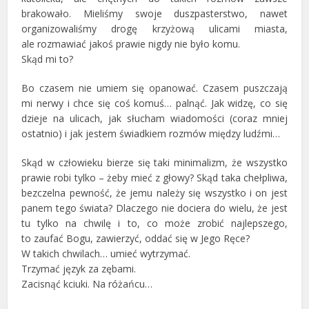
brakowało. Mieliśmy swoje duszpasterstwo, nawet
organizowaliśmy drogę krzyżową ulicami miasta,
ale rozmawiać jakoś prawie nigdy nie było komu.
Skąd mi to?
Bo czasem nie umiem się opanować. Czasem puszczają
mi nerwy i chce się coś komuś… palnąć. Jak widzę, co się
dzieje na ulicach, jak słucham wiadomości (coraz mniej
ostatnio) i jak jestem świadkiem rozmów między ludźmi…
Skąd w człowieku bierze się taki minimalizm, że wszystko
prawie robi tylko – żeby mieć z głowy? Skąd taka chełpliwa,
bezczelna pewność, że jemu należy się wszystko i on jest
panem tego świata? Dlaczego nie dociera do wielu, że jest
tu tylko na chwilę i to, co może zrobić najlepszego,
to zaufać Bogu, zawierzyć, oddać się w Jego Ręce?
W takich chwilach… umieć wytrzymać.
Trzymać język za zębami.
Zacisnąć kciuki. Na różańcu…