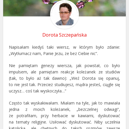
Dorota Szczepańska
Napisałam kiedyś taki wiersz, w którym było zdanie:
„Wytłumacz nam, Panie Jezu, że bez Ciebie nic”.
Nie pamiętam genezy wiersza, jak powstał, co było
impulsem, ale pamiętam reakcje koleżanek ze studiów
(tak, to było aż tak dawno): „Weź Dorota się opanuj,
to nie jest tak. Przecież studiujesz, mądra jesteś, ciągle się
uczysz… coś tak wyskoczyła…”
Często tak wyskakiwałam. Miałam na tyle, jak to mawiała
jedna z moich koleżanek, „bezczelnej odwagi”,
że potrafiłam, przy herbacie w kawiarni, dyskutować
na tematy religijne. Usiłować dyskutować. Niby uczelnia
katolicka, ale chętnych do takich rozmów zawsze