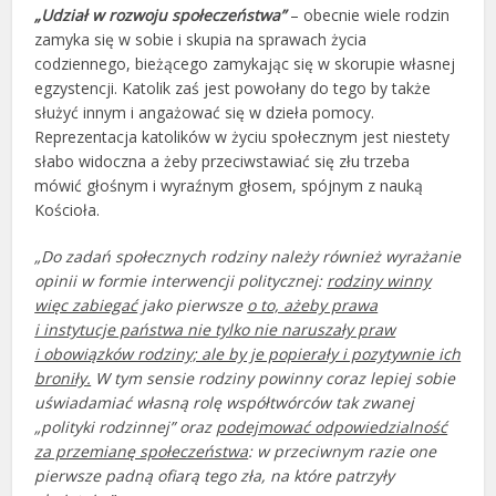
„Udział w rozwoju społeczeństwa”
– obecnie wiele rodzin
zamyka się w sobie i skupia na sprawach życia
codziennego, bieżącego zamykając się w skorupie własnej
egzystencji. Katolik zaś jest powołany do tego by także
służyć innym i angażować się w dzieła pomocy.
Reprezentacja katolików w życiu społecznym jest niestety
słabo widoczna a żeby przeciwstawiać się złu trzeba
mówić głośnym i wyraźnym głosem, spójnym z nauką
Kościoła.
„Do zadań społecznych rodziny należy również wyrażanie
opinii w formie interwencji politycznej:
rodziny winny
więc zabiegać
jako pierwsze
o to, ażeby prawa
i instytucje państwa nie tylko nie naruszały praw
i obowiązków rodziny; ale by je popierały i pozytywnie ich
broniły.
W tym sensie rodziny powinny coraz lepiej sobie
uświadamiać własną rolę współtwórców tak zwanej
„polityki rodzinnej” oraz
podejmować odpowiedzialność
za przemianę społeczeństwa
: w przeciwnym razie one
pierwsze padną ofiarą tego zła, na które patrzyły