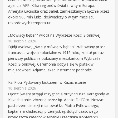
agencja AFP. Kilka regionów świata, w tym Europa,
Ameryka Łacińska oraz Sahel, zamieszkanych łącznie przez
około 900 mln ludzi, doświadczyło w tym miesiącu
rekordowych temperatur.
„Mówiący bęben” wrócił na Wybrzeże Kości Słoniowej
10 sierpnia 2026
Djidji Ayokwe, „święty mówiący bęben” zrabowany przez
francuskie wojska kolonialne w 1916 roku, został po raz
pierwszy publicznie pokazany mieszkańcom Wybrzeża
Kości Słoniowej. Ceremonia odbyła się w piątek w
miejscowości Adjame, skąd instrument pochodzi.
Ks. Piotr Pytlowany biskupem w Kazachstanie
10 sierpnia 2026
Ojciec Święty przyjął rezygnację ordynariusza Karagandy w
Kazachstanie, złożoną przez bp. Adelio Dell’Oro. Nowym
pasterzem diecezji mianował ks. Piotra Pytlowanego,
kapłana archidiecezji przemyskiej, dotychczasowego
proboszcza katedry w Astanie i rzecznika Konferencji