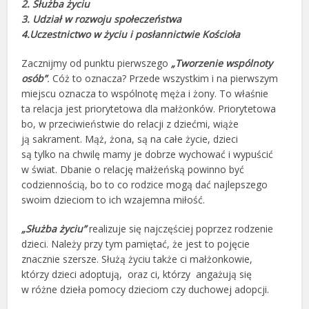
2. Służba życiu
3. Udział w rozwoju społeczeństwa
4.Uczestnictwo w życiu i posłannictwie Kościoła
Zacznijmy od punktu pierwszego
„Tworzenie wspólnoty
osób”
.
Cóż to oznacza? Przede wszystkim i na pierwszym
miejscu oznacza to wspólnotę męża i żony. To właśnie
ta relacja jest priorytetowa dla małżonków. Priorytetowa
bo, w przeciwieństwie do relacji z dziećmi, wiąże
ją sakrament. Mąż, żona, są na całe życie, dzieci
są tylko na chwilę mamy je dobrze wychować i wypuścić
w świat. Dbanie o relację małżeńską powinno być
codziennością, bo to co rodzice mogą dać najlepszego
swoim dzieciom to ich wzajemna miłość.
„Służba życiu”
realizuje się najczęściej poprzez rodzenie
dzieci. Należy przy tym pamiętać, że jest to pojęcie
znacznie szersze. Służą życiu także ci małżonkowie,
którzy dzieci adoptują, oraz ci, którzy angażują się
w różne dzieła pomocy dzieciom czy duchowej adopcji.