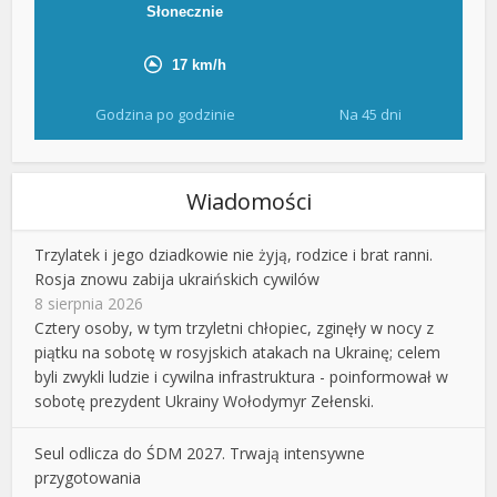
Godzina po godzinie
Na 45 dni
Wiadomości
Trzylatek i jego dziadkowie nie żyją, rodzice i brat ranni.
Rosja znowu zabija ukraińskich cywilów
8 sierpnia 2026
Cztery osoby, w tym trzyletni chłopiec, zginęły w nocy z
piątku na sobotę w rosyjskich atakach na Ukrainę; celem
byli zwykli ludzie i cywilna infrastruktura - poinformował w
sobotę prezydent Ukrainy Wołodymyr Zełenski.
Seul odlicza do ŚDM 2027. Trwają intensywne
przygotowania