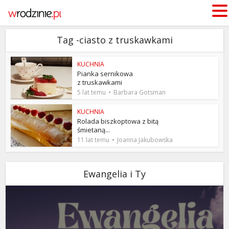
Tag -ciasto z truskawkami
KUCHNIA
Pianka sernikowa
z truskawkami
5 lat temu
Barbara Gotsman
KUCHNIA
Rolada biszkoptowa z bitą
śmietaną...
11 lat temu
Joanna Jakubowska
Ewangelia i Ty