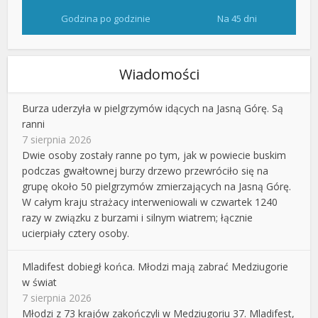
Godzina po godzinie
Na 45 dni
Wiadomości
Burza uderzyła w pielgrzymów idących na Jasną Górę. Są
ranni
7 sierpnia 2026
Dwie osoby zostały ranne po tym, jak w powiecie buskim
podczas gwałtownej burzy drzewo przewróciło się na
grupę około 50 pielgrzymów zmierzających na Jasną Górę.
W całym kraju strażacy interweniowali w czwartek 1240
razy w związku z burzami i silnym wiatrem; łącznie
ucierpiały cztery osoby.
Mladifest dobiegł końca. Młodzi mają zabrać Medziugorie
w świat
7 sierpnia 2026
Młodzi z 73 krajów zakończyli w Medziugoriu 37. Mladifest,