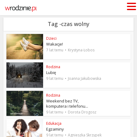
Tag -czas wolny
Dzieci
Wakacje!
7 lat temu
Krystyna Łobos
Rodzina
Lubię
9 lat temu
Joanna Jakubowska
Rodzina
Weekend bez TV,
komputera i telefonu...
9 lat temu
Dorota Drogosz
Edukacja
Egzaminy
9 lat temu
Agnieszka Skrzypek