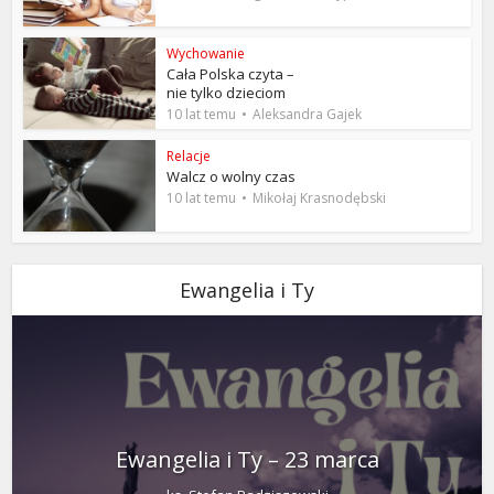
Wychowanie
Cała Polska czyta –
nie tylko dzieciom
10 lat temu
Aleksandra Gajek
Relacje
Walcz o wolny czas
10 lat temu
Mikołaj Krasnodębski
Ewangelia i Ty
Ewangelia i Ty – 23 marca