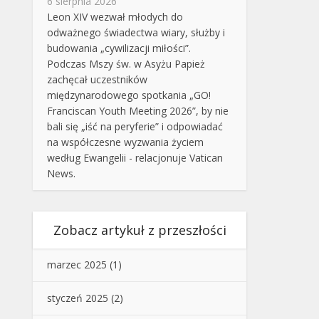
6 sierpnia 2026
Leon XIV wezwał młodych do
odważnego świadectwa wiary, służby i
budowania „cywilizacji miłości”.
Podczas Mszy św. w Asyżu Papież
zachęcał uczestników
międzynarodowego spotkania „GO!
Franciscan Youth Meeting 2026”, by nie
bali się „iść na peryferie” i odpowiadać
na współczesne wyzwania życiem
według Ewangelii - relacjonuje Vatican
News.
Zobacz artykuł z przeszłości
marzec 2025
(1)
styczeń 2025
(2)