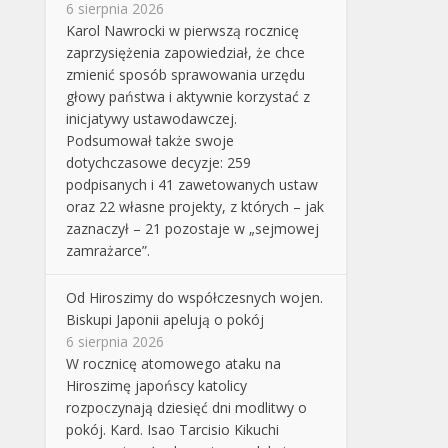
6 sierpnia 2026
Karol Nawrocki w pierwszą rocznicę
zaprzysiężenia zapowiedział, że chce
zmienić sposób sprawowania urzędu
głowy państwa i aktywnie korzystać z
inicjatywy ustawodawczej.
Podsumował także swoje
dotychczasowe decyzje: 259
podpisanych i 41 zawetowanych ustaw
oraz 22 własne projekty, z których – jak
zaznaczył – 21 pozostaje w „sejmowej
zamrażarce”.
Od Hiroszimy do współczesnych wojen.
Biskupi Japonii apelują o pokój
6 sierpnia 2026
W rocznicę atomowego ataku na
Hiroszimę japońscy katolicy
rozpoczynają dziesięć dni modlitwy o
pokój. Kard. Isao Tarcisio Kikuchi