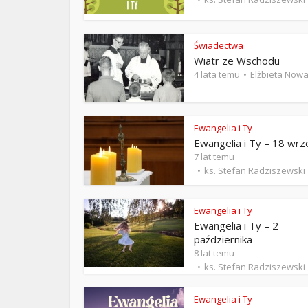
ks. 
Świadectwa
Wiatr ze Wschodu
4 lata temu
Elżbieta Now
Ewangelia i Ty
Ewangelia i Ty – 18 wrz
7 lat temu
ks. Stefan Radziszewski
Ewangelia i Ty
Ewangelia i Ty – 2
października
8 lat temu
ks. Stefan Radziszewski
Ewangelia i Ty