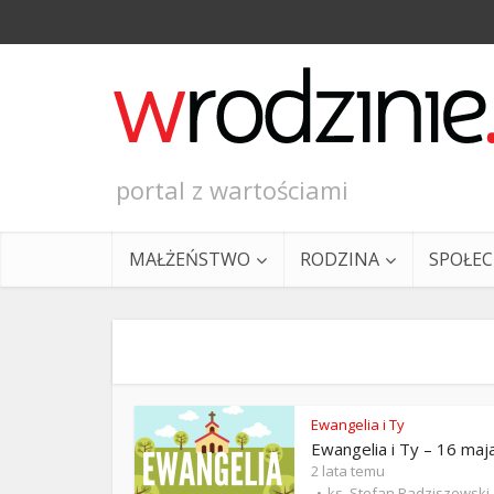
portal z wartościami
MAŁŻEŃSTWO
RODZINA
SPOŁE
Ewangelia i Ty
Ewangelia i Ty – 16 maj
Ewangeli
2 lata temu
ks. Stefan Radziszewski