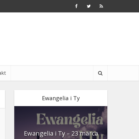
akt
Ewangelia i Ty
nia
Ewangelia i Ty – 23 marca
Ewangeli