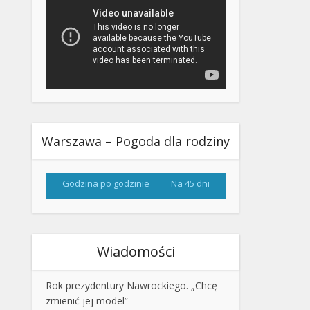
Warszawa – Pogoda dla rodziny
Godzina po godzinie
Na 45 dni
Wiadomości
Rok prezydentury Nawrockiego. „Chcę
zmienić jej model”