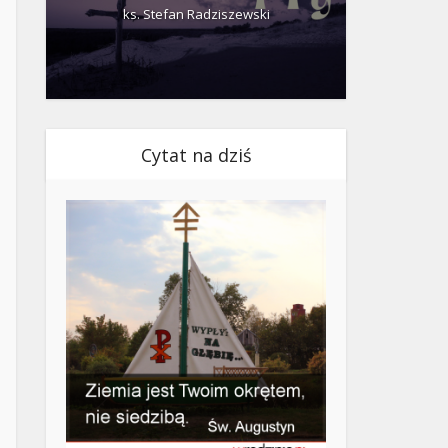
ks. Stefan Radziszewski
ks.
Cytat na dziś