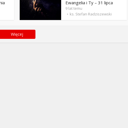
nia
Ewangelia i Ty – 31 lipca
9 lat temu
ks. Stefan Radziszewski
Więcej