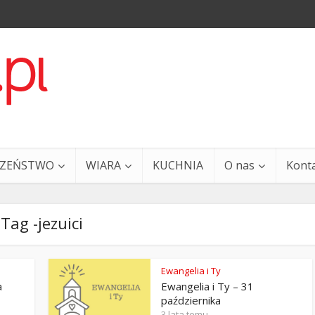
CZEŃSTWO
WIARA
KUCHNIA
O nas
Kont
Tag -jezuici
Ewangelia i Ty
a
Ewangelia i Ty – 31
a i Ty – 29 grudnia
Ewangelia i Ty – 27 grud
października
3 lata temu