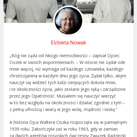
Elżbieta Nowak
„Bóg nie żąda od nikogo niemożliwości – zapisał Ojciec
Ciszek w swoich wspomnieniach. – W istocie nie żądał ode
mnie więcej, niż wymaga od każdego człowieka, każdego
chrześcijanina w każdym dniu jego życia. Żądał tylko, abym
nauczył się widzieć tych ludzi cierpiących dokoła mnie,
i te okoliczności życia, jako zesłane Jego ręką i zarządzone
przez Jego Opatrzność. Musiałem się nauczyć wierzyć
w to bez względu na okoliczności i działać zgodnie z tym –
z pełną ufnością i wiarą w Jego wolę, mądrość i łaskę.”
A historia Ojca Waltera Ciszka rozpoczęła się w pamiętnym
1939 roku. Zakończyła zaś w roku 1963, gdy w zamian
za dwóch agentów rosyjskich ówczesny Związek Radziecki