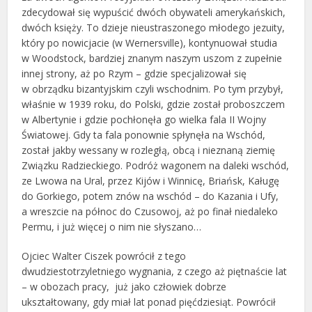
zdecydował się wypuścić dwóch obywateli amerykańskich,
dwóch księży. To dzieje nieustraszonego młodego jezuity,
który po nowicjacie (w Wernersville), kontynuował studia
w Woodstock, bardziej znanym naszym uszom z zupełnie
innej strony, aż po Rzym – gdzie specjalizował się
w obrządku bizantyjskim czyli wschodnim. Po tym przybył,
właśnie w 1939 roku, do Polski, gdzie został proboszczem
w Albertynie i gdzie pochłonęła go wielka fala II Wojny
Światowej. Gdy ta fala ponownie spłynęła na Wschód,
został jakby wessany w rozległą, obcą i nieznaną ziemię
Związku Radzieckiego. Podróż wagonem na daleki wschód,
ze Lwowa na Ural, przez Kijów i Winnicę, Briańsk, Kaługę
do Gorkiego, potem znów na wschód – do Kazania i Ufy,
a wreszcie na północ do Czusowoj, aż po finał niedaleko
Permu, i już więcej o nim nie słyszano…
Ojciec Walter Ciszek powrócił z tego
dwudziestotrzyletniego wygnania, z czego aż piętnaście lat
– w obozach pracy, już jako człowiek dobrze
ukształtowany, gdy miał lat ponad pięćdziesiąt. Powrócił