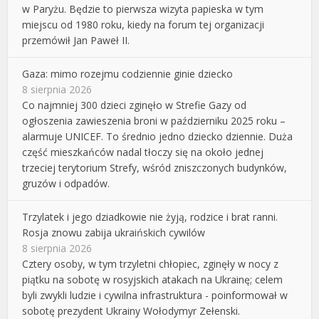
w Paryżu. Będzie to pierwsza wizyta papieska w tym
miejscu od 1980 roku, kiedy na forum tej organizacji
przemówił Jan Paweł II.
Gaza: mimo rozejmu codziennie ginie dziecko
8 sierpnia 2026
Co najmniej 300 dzieci zginęło w Strefie Gazy od
ogłoszenia zawieszenia broni w październiku 2025 roku –
alarmuje UNICEF. To średnio jedno dziecko dziennie. Duża
część mieszkańców nadal tłoczy się na około jednej
trzeciej terytorium Strefy, wśród zniszczonych budynków,
gruzów i odpadów.
Trzylatek i jego dziadkowie nie żyją, rodzice i brat ranni.
Rosja znowu zabija ukraińskich cywilów
8 sierpnia 2026
Cztery osoby, w tym trzyletni chłopiec, zginęły w nocy z
piątku na sobotę w rosyjskich atakach na Ukrainę; celem
byli zwykli ludzie i cywilna infrastruktura - poinformował w
sobotę prezydent Ukrainy Wołodymyr Zełenski.