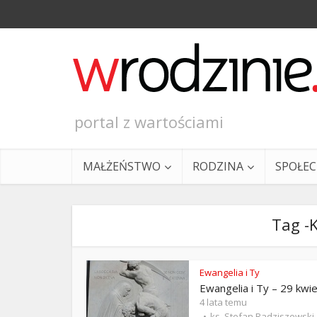
portal z wartościami
MAŁŻEŃSTWO
RODZINA
SPOŁE
Tag -K
Ewangelia i Ty
Ewangelia i Ty – 29 kwie
Ewangeli
4 lata temu
ks. Stefan Radziszewski