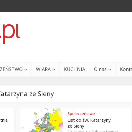
CZEŃSTWO
WIARA
KUCHNIA
O nas
Kont
atarzyna ze Sieny
Społeczeństwo
tnia
List do św. Katarzyny
a i Ty – 29 grudnia
Ewangelia i Ty – 27 grud
ze Sieny
10 lat temu
Elżbieta Nowak