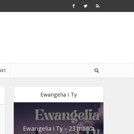
akt
Ewangelia i Ty
nia
Ewangelia i Ty – 23 marca
Ewangeli