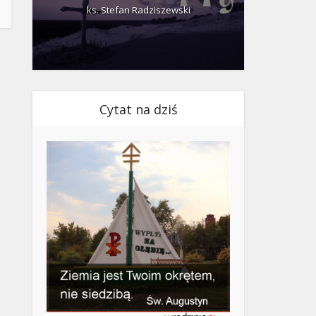
ks. Stefan Radziszewski
ks.
Cytat na dziś