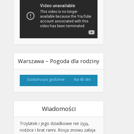
Warszawa – Pogoda dla rodziny
Godzina po godzinie
Na 45 dni
Wiadomości
Trzylatek i jego dziadkowie nie żyją,
rodzice i brat ranni. Rosja znowu zabija