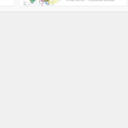
Stefan Radziszewski
ks. Stefan Radziszewski