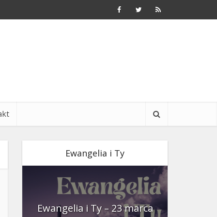
akt
Ewangelia i Ty
nia
Ewangelia i Ty – 23 marca
Ewangeli