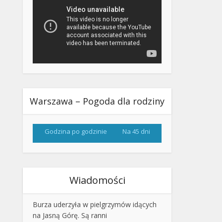
Warszawa – Pogoda dla rodziny
Godzina po godzinie
Na 45 dni
Wiadomości
Burza uderzyła w pielgrzymów idących
na Jasną Górę. Są ranni