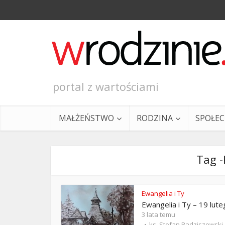
portal z wartościami
MAŁŻEŃSTWO
RODZINA
SPOŁE
Tag -
Ewangelia i Ty
Ewangelia i Ty – 19 lut
Ewangeli
3 lata temu
ks. Stefan Radziszewski