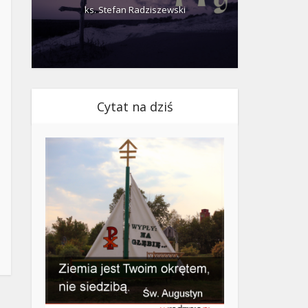
ks. Stefan Radziszewski
ks.
Cytat na dziś