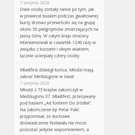
7 sierpnia 2026
Dwie osoby zostały ranne po tym, jak
w powiecie buskim podczas gwałtownej
burzy drzewo przewróciło się na grupę
około 50 pielgrzymów zmierzających na
Jasną Górę. W całym kraju strażacy
interweniowali w czwartek 1240 razy w
związku z burzami i silnym wiatrem;
łącznie ucierpiały cztery osoby.
Mladifest dobiegł końca. Młodzi mają
zabrać Medziugorie w świat
7 sierpnia 2026
Młodzi z 73 krajów zakończyli w
Medziugoriu 37. Mladifest, przeżywany
pod hasłem „Ad fontem! Do źródła!”.
Na zakończenie bp Petar Palić
przypomniał, że duchowe
doświadczenie festiwalu nie może
pozostać jedynie wspomnieniem, a