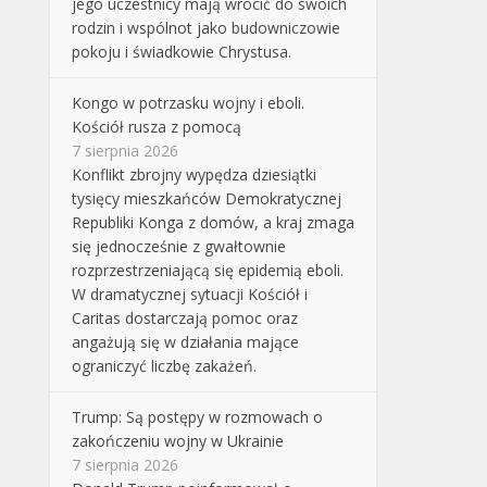
jego uczestnicy mają wrócić do swoich
rodzin i wspólnot jako budowniczowie
pokoju i świadkowie Chrystusa.
Kongo w potrzasku wojny i eboli.
Kościół rusza z pomocą
7 sierpnia 2026
Konflikt zbrojny wypędza dziesiątki
tysięcy mieszkańców Demokratycznej
Republiki Konga z domów, a kraj zmaga
się jednocześnie z gwałtownie
rozprzestrzeniającą się epidemią eboli.
W dramatycznej sytuacji Kościół i
Caritas dostarczają pomoc oraz
angażują się w działania mające
ograniczyć liczbę zakażeń.
Trump: Są postępy w rozmowach o
zakończeniu wojny w Ukrainie
7 sierpnia 2026