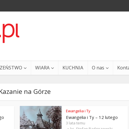
CZEŃSTWO
WIARA
KUCHNIA
O nas
Kont
Kazanie na Górze
Ewangelia i Ty
ego
Ewangelia i Ty – 12 lutego
a i Ty – 29 grudnia
Ewangelia i Ty – 27 grud
3 lata temu
ks. Stefan Radziszewski