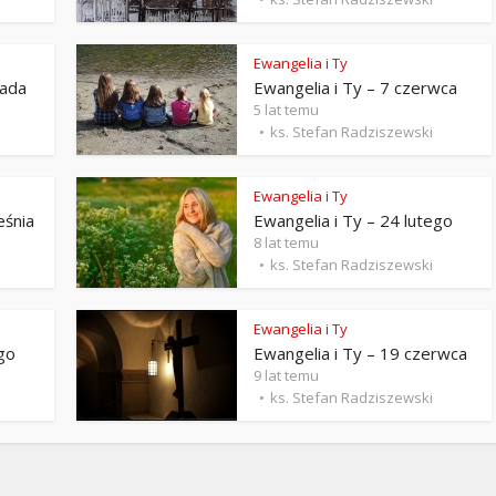
Stefan Radziszewski
ks. Stefan Radziszewski
Ewangelia i Ty
pada
Ewangelia i Ty – 7 czerwca
5 lat temu
ks. Stefan Radziszewski
Ewangelia i Ty
eśnia
Ewangelia i Ty – 24 lutego
8 lat temu
ks. Stefan Radziszewski
Ewangelia i Ty
ego
Ewangelia i Ty – 19 czerwca
9 lat temu
ks. Stefan Radziszewski