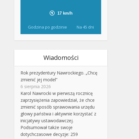
Godzina po godzinie
Na 45 dni
Wiadomości
Rok prezydentury Nawrockiego. „Chcę
zmienić jej model”
6 sierpnia 2026
Karol Nawrocki w pierwszą rocznicę
zaprzysiężenia zapowiedział, że chce
zmienić sposób sprawowania urzędu
głowy państwa i aktywnie korzystać z
inicjatywy ustawodawczej.
Podsumował także swoje
dotychczasowe decyzje: 259