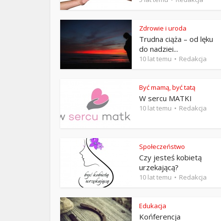
ks. 
Zdrowie i uroda
Trudna ciąża – od lęku
do nadziei...
10 lat temu
Redakcja
Być mamą, być tatą
W sercu MATKI
10 lat temu
Redakcja
Społeczeństwo
Czy jesteś kobietą
urzekającą?
10 lat temu
Redakcja
Edukacja
Końferencja