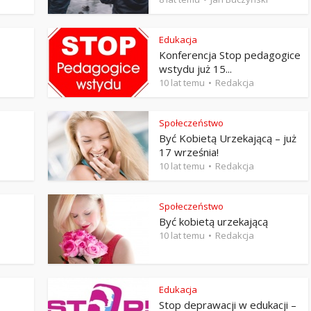
Stefan Radziszewski
ks. Stefan Radziszewski
Edukacja
Konferencja Stop pedagogice
wstydu już 15...
10 lat temu
Redakcja
Społeczeństwo
Być Kobietą Urzekającą – już
17 września!
10 lat temu
Redakcja
Społeczeństwo
Być kobietą urzekającą
10 lat temu
Redakcja
Edukacja
Stop deprawacji w edukacji –