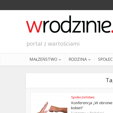
portal z wartościami
MAŁŻEŃSTWO
RODZINA
SPOŁE
Ta
Społeczeństwo
Konferencja „W obronie
Ewangeli
kobiet”
5 lat temu
Redakcja