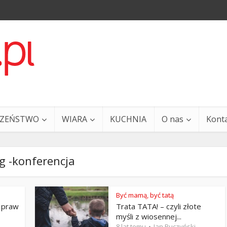
CZEŃSTWO
WIARA
KUCHNIA
O nas
Kont
g -konferencja
Być mamą, być tatą
 praw
Trata TATA! – czyli złote
a i Ty – 29 grudnia
Ewangelia i Ty – 27 grud
myśli z wiosennej...
8 lat temu
Jan Buczyński